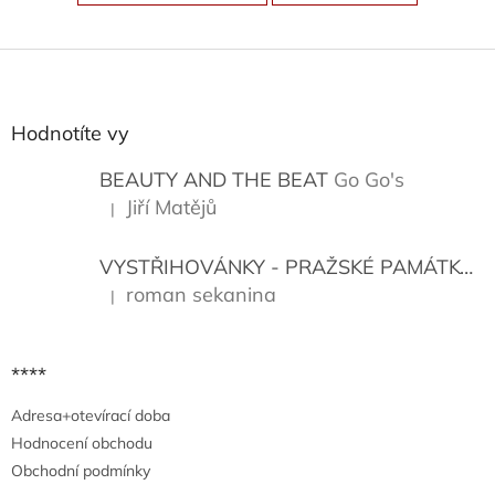
Z
á
p
a
Hodnotíte vy
t
í
BEAUTY AND THE BEAT
Go Go's
Jiří Matějů
|
Hodnocení produktu je 5 z 5 hvězdiček.
VYSTŘIHOVÁNKY - PRAŽSKÉ PAMÁTKY
K
roman sekanina
|
Hodnocení produktu je 5 z 5 hvězdiček.
****
Adresa+otevírací doba
Hodnocení obchodu
Obchodní podmínky