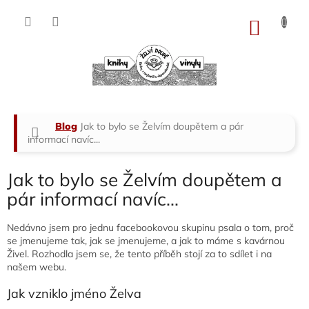
Přejít
na
NÁKU
obsah
KOŠÍK
Domů
Blog
Jak to bylo se Želvím doupětem a pár
informací navíc...
Jak to bylo se Želvím doupětem a
pár informací navíc...
Nedávno jsem pro jednu facebookovou skupinu psala o tom, proč
se jmenujeme tak, jak se jmenujeme, a jak to máme s kavárnou
Živel. Rozhodla jsem se, že tento příběh stojí za to sdílet i na
našem webu.
Jak vzniklo jméno Želva