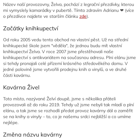
Název naší provozovny, Želva, pochází z legrační přezdívky, kterou
mi vymyslely kamarádky v pubertě. Tímto zdravím Adrianu ❤ (více
o přezdívce najdete ve starším článku
zde
).
Začátky knihkupectví
Od roku 2005 vedu tento obchod na vlastní pěst. Už na střední
knihkupecké škole jsem "věděla", že jednou budu mít vlastní
knihkupectví Želva. V roce 2007 jsme přestěhovali naše
knihkupectví s antikvariátem na současnou adresu. Plni elánu jsme
si tehdy pronajali celé přízemí krásného středověkého domu. V
jedné polovině jsme vytvořili prodejnu knih a vinylů, a ve druhé
části kavárnu.
Kavárna Živel
Toto místo, nazývané Želví doupě, jsme s několika přáteli
provozovali až do roku 2019. Tehdy už jsme nebyli tak mladí a plní
elánu, a tak jsme se rozhodli předat provoz kavárny dál a zaměřit
se na knihy a vinyly – to, co je našemu srdci nejbližší a co umíme
nejlépe.
Změna názvu kavárny