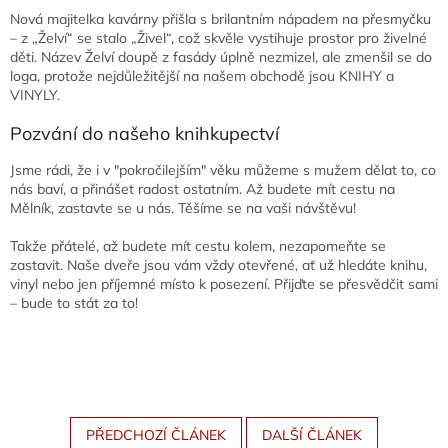
Nová majitelka kavárny přišla s brilantním nápadem na přesmyčku
– z „Želví“ se stalo „Živel“, což skvěle vystihuje prostor pro živelné
děti. Název Želví doupě z fasády úplně nezmizel, ale zmenšil se do
loga, protože nejdůležitější na našem obchodě jsou KNIHY a
VINYLY.
Pozvání do našeho knihkupectví
Jsme rádi, že i v "pokročilejším" věku můžeme s mužem dělat to, co
nás baví, a přinášet radost ostatním. Až budete mít cestu na
Mělník, zastavte se u nás. Těšíme se na vaši návštěvu!
Takže přátelé, až budete mít cestu kolem, nezapomeňte se
zastavit. Naše dveře jsou vám vždy otevřené, ať už hledáte knihu,
vinyl nebo jen příjemné místo k posezení. Přijďte se přesvědčit sami
– bude to stát za to!
PŘEDCHOZÍ ČLÁNEK
DALŠÍ ČLÁNEK