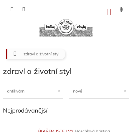
Přejít
na
NÁKU
obsah
KOŠÍK
Domů
zdraví a životní styl
zdraví a životní styl
antikvární
nové
Nejprodávanější
LÉKAŘEM JSTE I VY
Höschlová Kristina