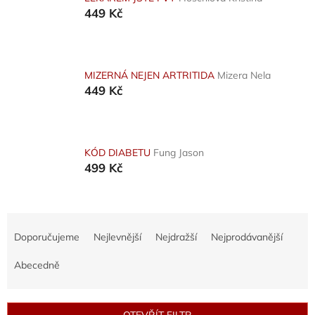
449 Kč
MIZERNÁ NEJEN ARTRITIDA
Mizera Nela
449 Kč
KÓD DIABETU
Fung Jason
499 Kč
Ř
a
Doporučujeme
Nejlevnější
Nejdražší
Nejprodávanější
z
e
Abecedně
n
í
p