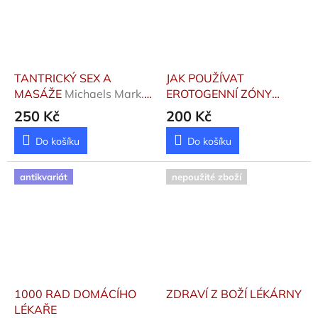
TANTRICKÝ SEX A
JAK POUŽÍVAT
MASÁŽE
Michaels Mark.
EROTOGENNÍ ZÓNY
A., Johnsonová Patricia
Ploton Frédéric
250 Kč
200 Kč
Do košíku
Do košíku
antikvariát
nepoužité zboží
1000 RAD DOMÁCÍHO
ZDRAVÍ Z BOŽÍ LÉKÁRNY
LÉKAŘE