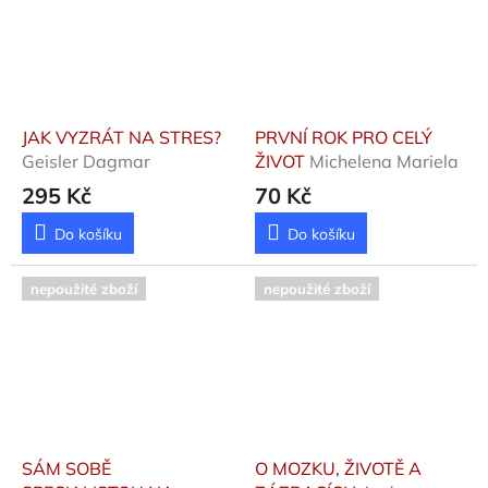
JAK VYZRÁT NA STRES?
PRVNÍ ROK PRO CELÝ
Geisler Dagmar
ŽIVOT
Michelena Mariela
295 Kč
70 Kč
Do košíku
Do košíku
nepoužité zboží
nepoužité zboží
SÁM SOBĚ
O MOZKU, ŽIVOTĚ A