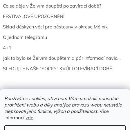
Co se děje v Želvím doupěti po zavírací době?
FESTIVALOVÉ UPOZORNĚNÍ
Sklad děských věcí pro pěstouny v okrese Mělník
O jednom telegramu
4+1
Jak to bylo se Želvím doupětem a pár informací navíc...
SLEDUJTE NAŠE "SOCKY" KVŮLI OTEVÍRACÍ DOBĚ
Používáme cookies, abychom Vám umožnili pohodlné
prohlížení webu a díky analýze provozu webu neustále
zlepšovali jeho funkce, výkon a použitelnost.
Více
informací
zde
.
Vytvořil Shoptet