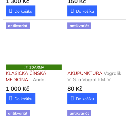
1 300 Kč
150 Kč
Pataky Július
Do košíku
Do košíku
antikvariát
antikvariát
Z
ZDARMA
D
KLASICKÁ ČÍNSKÁ
AKUPUNKTURA
Vogralik
A
MEDICÍNA I.
Ando
V. G. a Vogralik M. V
R
M
Vladimír
1 000 Kč
80 Kč
A
Do košíku
Do košíku
antikvariát
antikvariát