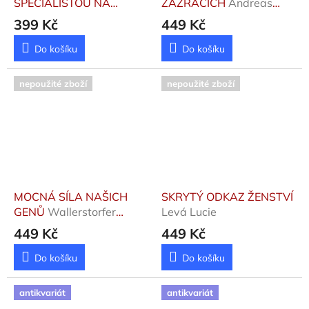
SPECIALISTOU NA
ZÁZRACÍCH
Andreas
HUBNUTÍ
Caha Jan
Petr, Komárek Vladimír
399 Kč
449 Kč
Do košíku
Do košíku
nepoužité zboží
nepoužité zboží
MOCNÁ SÍLA NAŠICH
SKRYTÝ ODKAZ ŽENSTVÍ
GENŮ
Wallerstorfer
Levá Lucie
Daniel
449 Kč
449 Kč
Do košíku
Do košíku
antikvariát
antikvariát