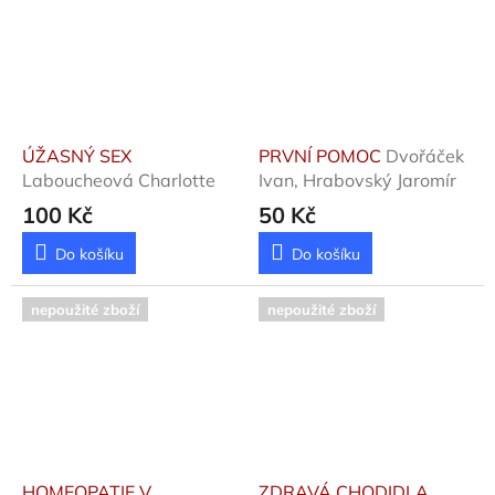
ÚŽASNÝ SEX
PRVNÍ POMOC
Dvořáček
Laboucheová Charlotte
Ivan, Hrabovský Jaromír
100 Kč
50 Kč
Do košíku
Do košíku
nepoužité zboží
nepoužité zboží
HOMEOPATIE V
ZDRAVÁ CHODIDLA,