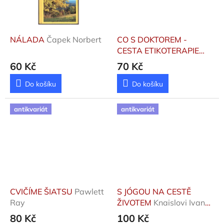
NÁLADA
Čapek Norbert
CO S DOKTOREM -
CESTA ETIKOTERAPIE
Vogeltanz Vladimír
60 Kč
70 Kč
Do košíku
Do košíku
antikvariát
antikvariát
CVIČÍME ŠIATSU
Pawlett
S JÓGOU NA CESTĚ
Ray
ŽIVOTEM
Knaislovi Ivana
a Jan
80 Kč
100 Kč