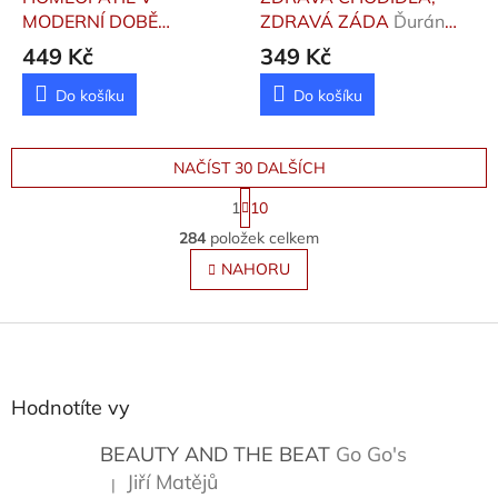
MODERNÍ DOBĚ
ZDRAVÁ ZÁDA
Ďurán
Kubátová Slávka
Tomáš, Strnadová Věra
449 Kč
349 Kč
Do košíku
Do košíku
NAČÍST 30 DALŠÍCH
S
1
10
t
O
r
284
položek celkem
v
á
l
NAHORU
n
á
k
o
d
v
Z
a
á
c
á
n
í
p
í
p
a
Hodnotíte vy
r
t
v
í
BEAUTY AND THE BEAT
Go Go's
k
y
Jiří Matějů
|
Hodnocení produktu je 5 z 5 hvězdiček.