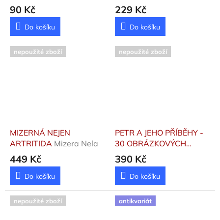
90 Kč
229 Kč
Do košíku
Do košíku
nepoužité zboží
nepoužité zboží
MIZERNÁ NEJEN
PETR A JEHO PŘÍBĚHY -
ARTRITIDA
Mizera Nela
30 OBRÁZKOVÝCH
KARET
Čadilová Věra,
449 Kč
390 Kč
Žampachová Zuzana
Do košíku
Do košíku
nepoužité zboží
antikvariát