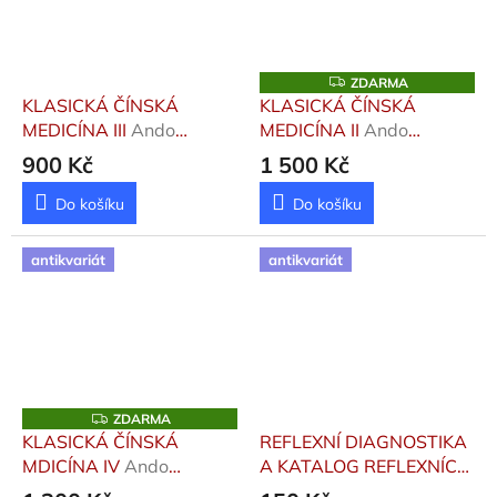
Z
ZDARMA
D
KLASICKÁ ČÍNSKÁ
KLASICKÁ ČÍNSKÁ
A
MEDICÍNA III
Ando
MEDICÍNA II
Ando
R
M
Vladimír
Vladimír
900 Kč
1 500 Kč
A
Do košíku
Do košíku
antikvariát
antikvariát
Z
ZDARMA
D
KLASICKÁ ČÍNSKÁ
REFLEXNÍ DIAGNOSTIKA
A
MDICÍNA IV
Ando
A KATALOG REFLEXNÍCH
R
M
Vladimír
PLOCH
Patakyová Beáta,
A