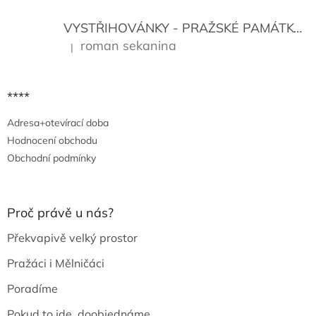
v
ý
VYSTŘIHOVÁNKY - PRAŽSKÉ PAMÁTKY
K
p
i
roman sekanina
|
Hodnocení produktu je 5 z 5 hvězdiček.
s
u
****
Adresa+otevírací doba
Hodnocení obchodu
Obchodní podmínky
Proč právě u nás?
Překvapivě velký prostor
Pražáci i Mělničáci
Poradíme
Pokud to jde, doobjednáme