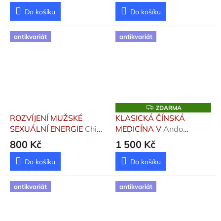
Do košíku
Do košíku
antikvariát
antikvariát
Z
ZDARMA
D
ROZVÍJENÍ MUŽSKÉ
KLASICKÁ ČÍNSKÁ
A
SEXUÁLNÍ ENERGIE
Chia
MEDICÍNA V
Ando
R
M
mantak, Winn Michael
Vladimír
800 Kč
1 500 Kč
A
Do košíku
Do košíku
antikvariát
antikvariát