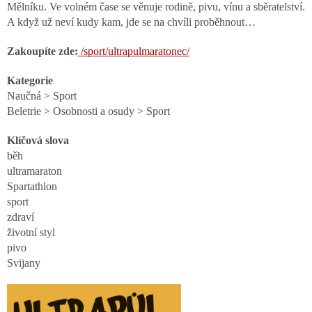
Mělníku. Ve volném čase se věnuje rodině, pivu, vínu a sběratelstv
í.
A když už neví kudy kam, jde se na chvíli proběhnout…
Zakoupíte zde:
/sport/ultrapulmaratonec/
Kategorie
Naučná > Sport
Beletrie > Osobnosti a osudy > Sport
Klíčová slova
běh
ultramaraton
Spartathlon
sport
zdraví
životní styl
pivo
Svijany