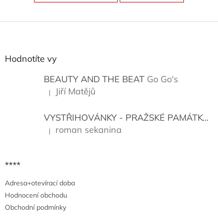
Z
á
p
a
Hodnotíte vy
t
í
BEAUTY AND THE BEAT
Go Go's
Jiří Matějů
|
Hodnocení produktu je 5 z 5 hvězdiček.
VYSTŘIHOVÁNKY - PRAŽSKÉ PAMÁTKY
K
roman sekanina
|
Hodnocení produktu je 5 z 5 hvězdiček.
****
Adresa+otevírací doba
Hodnocení obchodu
Obchodní podmínky