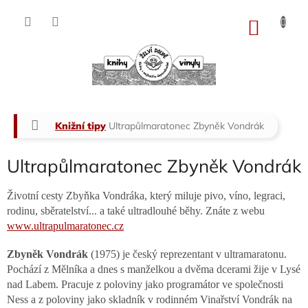
Přejít
na
NÁKU
obsah
KOŠÍK
Domů
Knižní tipy
Ultrapůlmaratonec Zbyněk Vondrák
Ultrapůlmaratonec Zbyněk Vondrák
Životní cesty Zbyňka Vondráka, který miluje pivo, víno, legraci,
rodinu, sběratelství... a také ultradlouhé běhy. Znáte z webu
www.ultrapulmaratonec.cz
Zbyněk Vondrák
(1975) je český reprezentant v ultramaratonu.
Pochází z Mělníka a dnes s manželkou a dvěma dcerami žije v Lysé
nad
Labem. Pracuje z poloviny jako programátor ve společnosti
Nes
s a z poloviny jako skladník v rodinném Vinařství Vondrák na