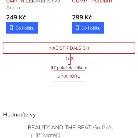
ÚMRTNÍČEK
Kadlecová
GUMP - PSÍ DIÁŘ
Aneta
249 Kč
299 Kč
Do košíku
Do košíku
NAČÍST 7 DALŠÍCH
S
1
2
t
O
r
37
položek celkem
v
á
l
NAHORU
n
á
k
o
d
v
Z
a
á
c
á
n
í
p
í
p
a
Hodnotíte vy
r
t
v
í
BEAUTY AND THE BEAT
Go Go's
k
y
Jiří Matějů
|
Hodnocení produktu je 5 z 5 hvězdiček.