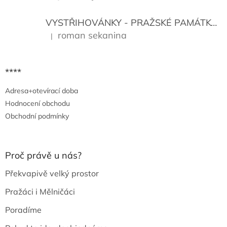
v
ý
VYSTŘIHOVÁNKY - PRAŽSKÉ PAMÁTKY
K
p
i
roman sekanina
|
Hodnocení produktu je 5 z 5 hvězdiček.
s
u
****
Adresa+otevírací doba
Hodnocení obchodu
Obchodní podmínky
Proč právě u nás?
Překvapivě velký prostor
Pražáci i Mělničáci
Poradíme