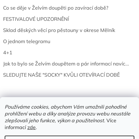
Co se děje v Želvím doupěti po zavírací době?
FESTIVALOVÉ UPOZORNĚNÍ
Sklad děských věcí pro pěstouny v okrese Mělník
O jednom telegramu
4+1
Jak to bylo se Želvím doupětem a pár informací navíc...
SLEDUJTE NAŠE "SOCKY" KVŮLI OTEVÍRACÍ DOBĚ
Používáme cookies, abychom Vám umožnili pohodlné
prohlížení webu a díky analýze provozu webu neustále
zlepšovali jeho funkce, výkon a použitelnost.
Více
informací
zde
.
Vytvořil Shoptet