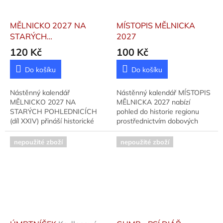
MĚLNICKO 2027 NA
MÍSTOPIS MĚLNICKA
STARÝCH
2027
POHLEDNICÍCH
120 Kč
100 Kč
Do košíku
Do košíku
Nástěnný kalendář
Nástěnný kalendář MÍSTOPIS
MĚLNICKO 2027 NA
MĚLNICKA 2027 nabízí
STARÝCH POHLEDNICÍCH
pohled do historie regionu
(díl XXIV) přináší historické
prostřednictvím dobových
snímky měst a obcí regionu.
fotografií. Nakladatel:
Vydáno: 2026, nakladatel:
Kalousková, Vydáno: 2026.
nepoužité zboží
nepoužité zboží
Martina Koubová.