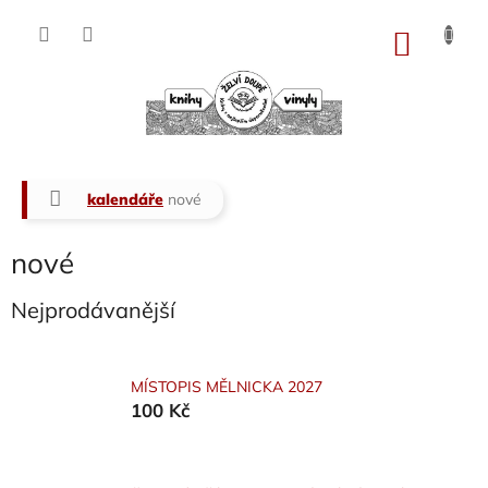
Přejít
na
NÁKU
obsah
KOŠÍK
Domů
kalendáře
nové
nové
Nejprodávanější
MÍSTOPIS MĚLNICKA 2027
100 Kč