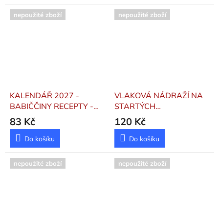
nepoužité zboží
nepoužité zboží
KALENDÁŘ 2027 -
VLAKOVÁ NÁDRAŽÍ NA
BABIČČINY RECEPTY -
STARTÝCH
STOLNÍ
POHLEDNICÍCH 2027
83 Kč
120 Kč
Do košíku
Do košíku
nepoužité zboží
nepoužité zboží