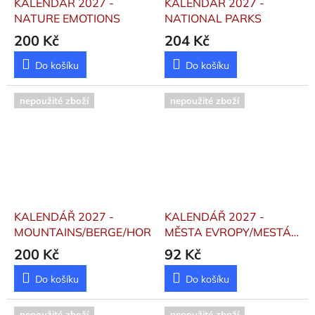
KALENDÁŘ 2027 -
KALENDÁŘ 2027 -
NATURE EMOTIONS
NATIONAL PARKS
200 Kč
204 Kč
Do košíku
Do košíku
nepoužité zboží
nepoužité zboží
KALENDÁŘ 2027 -
KALENDÁŘ 2027 -
MOUNTAINS/BERGE/HORY
MĚSTA EVROPY/MESTÁ
EURÓPY - STOLNÍ
200 Kč
92 Kč
Do košíku
Do košíku
nepoužité zboží
nepoužité zboží