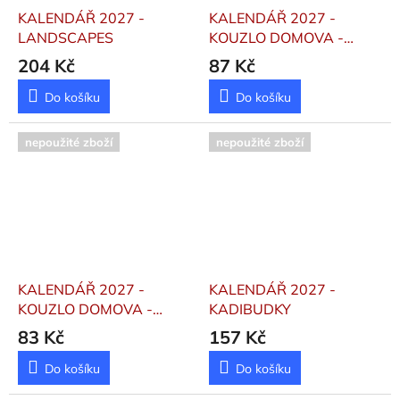
KALENDÁŘ 2027 -
KALENDÁŘ 2027 -
LANDSCAPES
KOUZLO DOMOVA -
VÁZANKA
204 Kč
87 Kč
Do košíku
Do košíku
nepoužité zboží
nepoužité zboží
KALENDÁŘ 2027 -
KALENDÁŘ 2027 -
KOUZLO DOMOVA -
KADIBUDKY
STOLNÍ
83 Kč
157 Kč
Do košíku
Do košíku