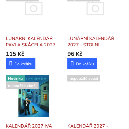
p
k
i
t
s
ů
p
r
o
d
LUNÁRNÍ KALENDÁŘ
LUNÁRNÍ KALENDÁŘ
u
PAVLA SKÁCELA 2027 -
2027 - STOLNÍ
k
STOLNÍ KALENDÁŘ
KALENDÁŘ
115 Kč
96 Kč
t
ů
Do košíku
Do košíku
Novinka
nepoužité zboží
nepoužité zboží
KALENDÁŘ 2027 IVA
KALENDÁŘ 2027 -