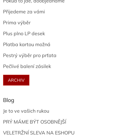
Pokud to jde, doobjednáme
Přijedeme za vámi
Prima výběr
Plus plno LP desek
Platba kartou možná
Pestrý výběr pro prťata
Pečlivé balení zásilek
ARCHIV
Blog
Je to ve vašich rukou
PRÝ MÁME BÝT OSOBNĚJŠÍ
VELETRŽNÍ SLEVA NA ESHOPU