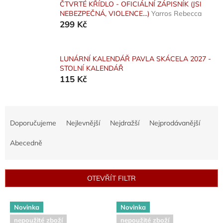
ČTVRTÉ KŘÍDLO - OFICIÁLNÍ ZÁPISNÍK (JSI
NEBEZPEČNÁ, VIOLENCE...)
Yarros Rebecca
299 Kč
LUNÁRNÍ KALENDÁŘ PAVLA SKÁCELA 2027 -
STOLNÍ KALENDÁŘ
115 Kč
Ř
a
Doporučujeme
Nejlevnější
Nejdražší
Nejprodávanější
z
e
Abecedně
n
í
p
OTEVŘÍT FILTR
r
o
V
d
Novinka
Novinka
ý
u
nepoužité zboží
nepoužité zboží