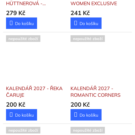
HÜTTNEROVÁ -
WOMEN EXCLUSIVE
NÁSTĚNNÝ
Iva
279 Kč
241 Kč
Hüttnerová
Do košíku
Do košíku
nepoužité zboží
nepoužité zboží
KALENDÁŘ 2027 - ŘEKA
KALENDÁŘ 2027 -
ČARUJE
ROMANTIC CORNERS
200 Kč
200 Kč
Do košíku
Do košíku
nepoužité zboží
nepoužité zboží