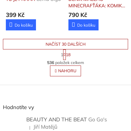
MINECRAFŤÁKA: KOMIKS
KOMPLET 1
Kid Cube
399 Kč
790 Kč
Do košíku
Do košíku
NAČÍST 30 DALŠÍCH
S
1
18
t
O
r
536
položek celkem
v
á
l
NAHORU
n
á
k
o
d
v
Z
a
á
c
á
n
í
p
í
p
a
Hodnotíte vy
r
t
v
í
BEAUTY AND THE BEAT
Go Go's
k
y
Jiří Matějů
|
Hodnocení produktu je 5 z 5 hvězdiček.