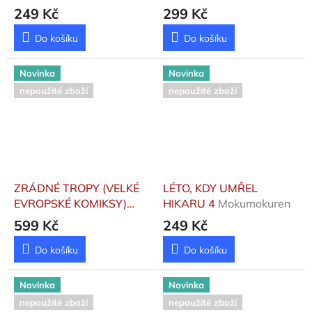
Asagiri, Kafka ;
SPECIÁLNÍ EDICE
249 Kč
299 Kč
Harukawa, Sango
Goscinny René
Do košíku
Do košíku
Novinka
Novinka
nepoužité zboží
nepoužité zboží
ZRÁDNÉ TROPY (VELKÉ
LÉTO, KDY UMŘEL
EVROPSKÉ KOMIKSY)
HIKARU 4
Mokumokuren
(ZÁKLADNÍ VERZE)
599 Kč
249 Kč
Ayroles, Alain ; Guarnido,
Juanjo
Do košíku
Do košíku
Novinka
Novinka
nepoužité zboží
nepoužité zboží