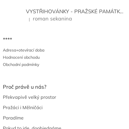
v
ý
VYSTŘIHOVÁNKY - PRAŽSKÉ PAMÁTKY
K
p
i
roman sekanina
|
Hodnocení produktu je 5 z 5 hvězdiček.
s
u
****
Adresa+otevírací doba
Hodnocení obchodu
Obchodní podmínky
Proč právě u nás?
Překvapivě velký prostor
Pražáci i Mělničáci
Poradíme
Pokud to jde, doobjednáme