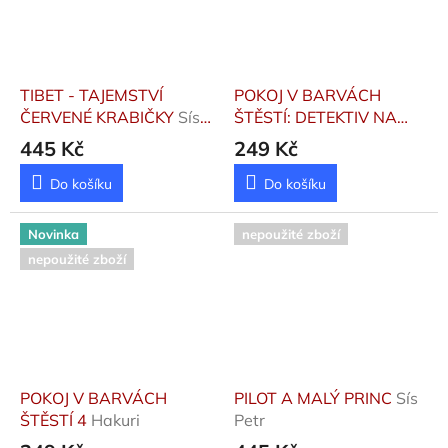
TIBET - TAJEMSTVÍ
POKOJ V BARVÁCH
ČERVENÉ KRABIČKY
Sís
ŠTĚSTÍ: DETEKTIV NA
Petr
SCESTÍ 1
Hakuri
445 Kč
249 Kč
Do košíku
Do košíku
Novinka
nepoužité zboží
nepoužité zboží
POKOJ V BARVÁCH
PILOT A MALÝ PRINC
Sís
ŠTĚSTÍ 4
Hakuri
Petr