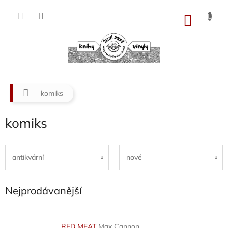
Přejít
na
NÁKU
obsah
KOŠÍK
Domů
komiks
komiks
antikvární
nové
Nejprodávanější
RED MEAT
Max Cannon