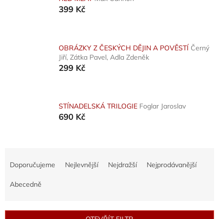
399 Kč
OBRÁZKY Z ČESKÝCH DĚJIN A POVĚSTÍ
Černý
Jiří, Zátka Pavel, Adla Zdeněk
299 Kč
STÍNADELSKÁ TRILOGIE
Foglar Jaroslav
690 Kč
Ř
a
Doporučujeme
Nejlevnější
Nejdražší
Nejprodávanější
z
e
Abecedně
n
í
p