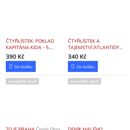
ČTYŘLÍSTEK: POKLAD
ČTYŘLÍSTEK A
KAPITÁNA KIDA - 5.
TAJEMSTVÍ ATLANTIDY
VYDÁNÍ
Němeček,
Lamka, Josef; Lamková,
390 Kč
340 Kč
Jaroslav; Štíplová, Ljuba
Hana; Poborák, Ji
Do košíku
Do košíku
nepoužité zboží
nepoužité zboží
TO JE PRAHA
Černá Olga
DENÍK MALÉHO