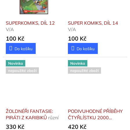
SUPERKOMIKS, DÍL 12
SUPER KOMIKS, DÍL 14
V/A
V/A
100 Kč
100 Kč
Do košíku
Do košíku
Novinka
Novinka
nepoužité zboží
nepoužité zboží
ŽOLDNÉŘI FANTASIE:
PODIVUHODNÉ PŘÍBĚHY
PIRÁTI Z KARIBIKŮ
různí
ČTYŘLÍSTKU 2000
Němeček, Jaroslav;
330 Kč
420 Kč