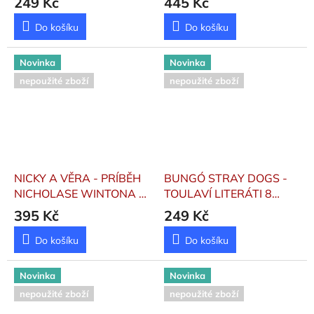
249 Kč
445 Kč
Do košíku
Do košíku
Novinka
Novinka
nepoužité zboží
nepoužité zboží
NICKY A VĚRA - PRÍBĚH
BUNGÓ STRAY DOGS -
NICHOLASE WINTONA A
TOULAVÍ LITERÁTI 8
JEHO DĚTÍ
Sís, Petr
Asagiri, Kafka ;
395 Kč
249 Kč
Harukawa, Sango
Do košíku
Do košíku
Novinka
Novinka
nepoužité zboží
nepoužité zboží