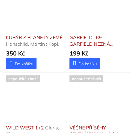
KURÝR Z PLANETY ZEMĚ
GARFIELD -69-
Hanschild, Martin ; Kopl,
GARFIELD NEZNÁ
Petr; Smolíkov
ZBYTKY
Davis, Jim
350 Kč
199 Kč
Do košíku
Do košíku
nepoužité zboží
nepoužité zboží
WILD WEST 1+2
Gloris,
VĚČNÉ PŘÍBĚHY