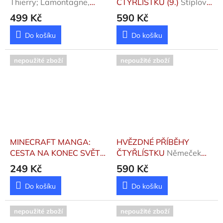
Thierry; Lamontagne,
ČTYŘLÍSTKU (9.)
Štíplová
Jacques
Ljuba, Koutná Libuše,N
499 Kč
590 Kč
Do košíku
Do košíku
nepoužité zboží
nepoužité zboží
MINECRAFT MANGA:
HVĚZDNÉ PŘÍBĚHY
CESTA NA KONEC SVĚTA
ČTYŘLÍSTKU
Němeček
1
Seto, Kazujoši
Jaroslav
249 Kč
590 Kč
Do košíku
Do košíku
nepoužité zboží
nepoužité zboží