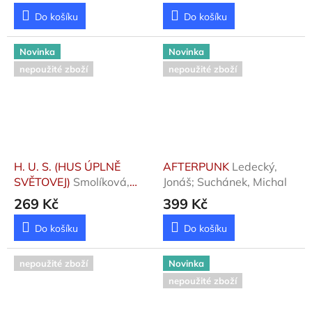
Poborák, Jiří; Štíplo
Do košíku
Do košíku
Novinka
Novinka
nepoužité zboží
nepoužité zboží
H. U. S. (HUS ÚPLNĚ
AFTERPUNK
Ledecký,
SVĚTOVEJ)
Smolíková,
Jonáš; Suchánek, Michal
Klára
269 Kč
399 Kč
Do košíku
Do košíku
nepoužité zboží
Novinka
nepoužité zboží