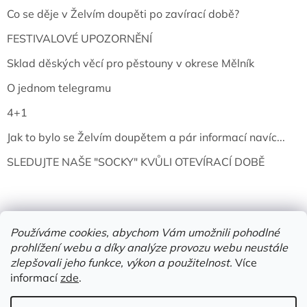
Co se děje v Želvím doupěti po zavírací době?
FESTIVALOVÉ UPOZORNĚNÍ
Sklad děských věcí pro pěstouny v okrese Mělník
O jednom telegramu
4+1
Jak to bylo se Želvím doupětem a pár informací navíc...
SLEDUJTE NAŠE "SOCKY" KVŮLI OTEVÍRACÍ DOBĚ
Používáme cookies, abychom Vám umožnili pohodlné
prohlížení webu a díky analýze provozu webu neustále
zlepšovali jeho funkce, výkon a použitelnost.
Více
informací
zde
.
Vytvořil Shoptet