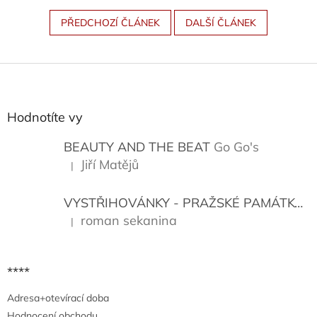
PŘEDCHOZÍ ČLÁNEK
DALŠÍ ČLÁNEK
Z
á
p
a
Hodnotíte vy
t
í
BEAUTY AND THE BEAT
Go Go's
Jiří Matějů
|
Hodnocení produktu je 5 z 5 hvězdiček.
VYSTŘIHOVÁNKY - PRAŽSKÉ PAMÁTKY
K
roman sekanina
|
Hodnocení produktu je 5 z 5 hvězdiček.
****
Adresa+otevírací doba
Hodnocení obchodu