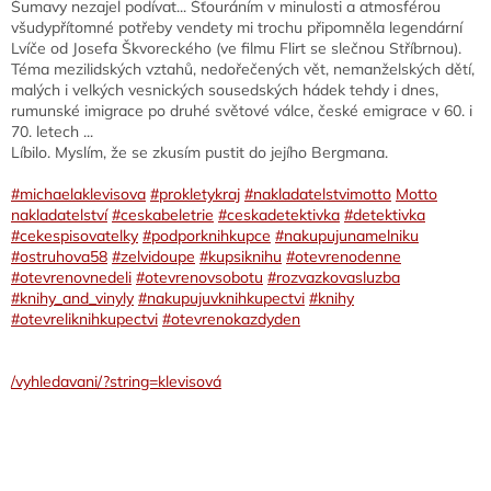
Šumavy nezajel podívat... Šťouráním v minulosti a atmosférou
všudypřítomné potřeby vendety mi trochu připomněla legendární
Lvíče od Josefa Škvoreckého (ve filmu Flirt se slečnou Stříbrnou).
Téma mezilidských vztahů, nedořečených vět, nemanželských dětí,
malých i velkých vesnických sousedských hádek tehdy i dnes,
rumunské imigrace po druhé světové válce, české emigrace v 60. i
70. letech ...
Líbilo. Myslím, že se zkusím pustit do jejího Bergmana.
#michaelaklevisova
#prokletykraj
#nakladatelstvimotto
Motto
nakladatelství
#ceskabeletrie
#ceskadetektivka
#detektivka
#cekespisovatelky
#podporknihkupce
#nakupujunamelniku
#ostruhova58
#zelvidoupe
#kupsiknihu
#otevrenodenne
#otevrenovnedeli
#otevrenovsobotu
#rozvazkovasluzba
#knihy_and_vinyly
#nakupujuvknihkupectvi
#knihy
#otevreliknihkupectvi
#otevrenokazdyden
/vyhledavani/?string=klevisová