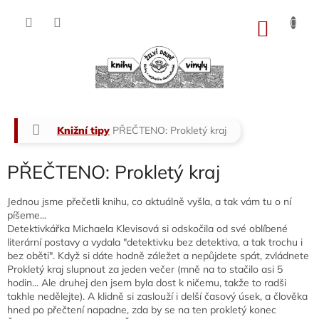
Přejít
na
NÁKU
obsah
KOŠÍK
Domů
Knižní tipy
PŘEČTENO: Prokletý kraj
PŘEČTENO: Prokletý kraj
Jednou jsme přečetli knihu, co aktuálně vyšla, a tak vám tu o ní
píšeme...
Detektivkářka Michaela Klevisová si odskočila od své oblíbené
literární postavy a vydala "detektivku bez detektiva, a tak trochu i
bez oběti". Když si dáte hodně záležet a nepůjdete spát, zvládnete
Prokletý kraj slupnout za jeden večer (mně na to stačilo asi 5
hodin... Ale druhej den jsem byla dost k ničemu, takže to radši
takhle nedělejte). A klidně si zaslouží i delší časový úsek, a člověka
hned po přečtení napadne, zda by se na ten prokletý konec