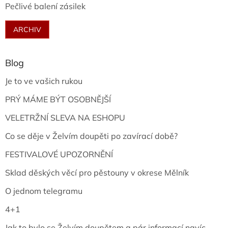
Pečlivé balení zásilek
ARCHIV
Blog
Je to ve vašich rukou
PRÝ MÁME BÝT OSOBNĚJŠÍ
VELETRŽNÍ SLEVA NA ESHOPU
Co se děje v Želvím doupěti po zavírací době?
FESTIVALOVÉ UPOZORNĚNÍ
Sklad děských věcí pro pěstouny v okrese Mělník
O jednom telegramu
4+1
Jak to bylo se Želvím doupětem a pár informací navíc...