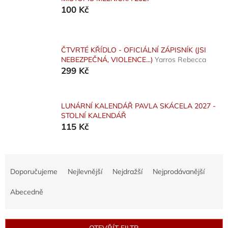
100 Kč
ČTVRTÉ KŘÍDLO - OFICIÁLNÍ ZÁPISNÍK (JSI
NEBEZPEČNÁ, VIOLENCE...)
Yarros Rebecca
299 Kč
LUNÁRNÍ KALENDÁŘ PAVLA SKÁCELA 2027 -
STOLNÍ KALENDÁŘ
115 Kč
Ř
a
Doporučujeme
Nejlevnější
Nejdražší
Nejprodávanější
z
e
Abecedně
n
í
p