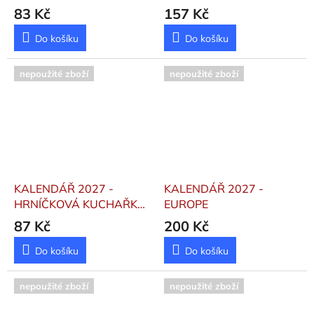
STOLNÍ
83 Kč
157 Kč
Do košíku
Do košíku
nepoužité zboží
nepoužité zboží
KALENDÁŘ 2027 -
KALENDÁŘ 2027 -
HRNÍČKOVÁ KUCHAŘKA
EUROPE
- VÁZANKA
87 Kč
200 Kč
Do košíku
Do košíku
nepoužité zboží
nepoužité zboží