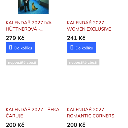
KALENDÁŘ 2027 IVA
KALENDÁŘ 2027 -
HÜTTNEROVÁ -
WOMEN EXCLUSIVE
NÁSTĚNNÝ
Iva
279 Kč
241 Kč
Hüttnerová
Do košíku
Do košíku
nepoužité zboží
nepoužité zboží
KALENDÁŘ 2027 - ŘEKA
KALENDÁŘ 2027 -
ČARUJE
ROMANTIC CORNERS
200 Kč
200 Kč