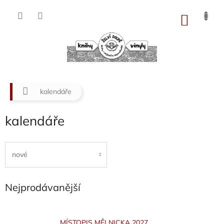
Přejít
na
NÁKU
obsah
KOŠÍK
Domů
kalendáře
kalendáře
nové
Nejprodávanější
MÍSTOPIS MĚLNICKA 2027