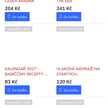
ČESKÁ KRAJINA
THE SEA
204 Kč
241 Kč
Do košíku
Do košíku
nepoužité zboží
nepoužité zboží
KALENDÁŘ 2027 -
VLAKOVÁ NÁDRAŽÍ NA
BABIČČINY RECEPTY -
STARTÝCH
STOLNÍ
POHLEDNICÍCH 2027
83 Kč
120 Kč
Do košíku
Do košíku
nepoužité zboží
nepoužité zboží