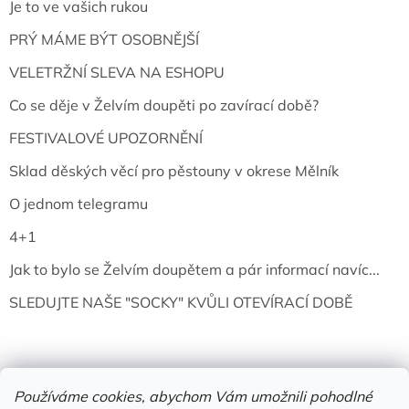
Je to ve vašich rukou
PRÝ MÁME BÝT OSOBNĚJŠÍ
VELETRŽNÍ SLEVA NA ESHOPU
Co se děje v Želvím doupěti po zavírací době?
FESTIVALOVÉ UPOZORNĚNÍ
Sklad děských věcí pro pěstouny v okrese Mělník
O jednom telegramu
4+1
Jak to bylo se Želvím doupětem a pár informací navíc...
SLEDUJTE NAŠE "SOCKY" KVŮLI OTEVÍRACÍ DOBĚ
Používáme cookies, abychom Vám umožnili pohodlné