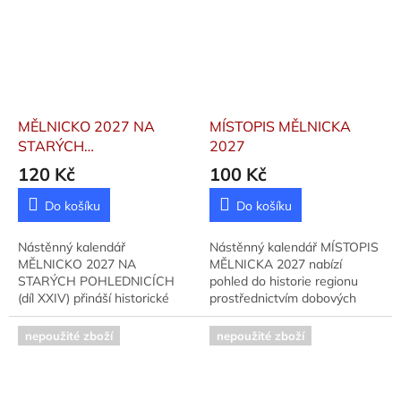
MĚLNICKO 2027 NA
MÍSTOPIS MĚLNICKA
STARÝCH
2027
POHLEDNICÍCH
120 Kč
100 Kč
Do košíku
Do košíku
Nástěnný kalendář
Nástěnný kalendář MÍSTOPIS
MĚLNICKO 2027 NA
MĚLNICKA 2027 nabízí
STARÝCH POHLEDNICÍCH
pohled do historie regionu
(díl XXIV) přináší historické
prostřednictvím dobových
snímky měst a obcí regionu.
fotografií. Nakladatel:
Vydáno: 2026, nakladatel:
Kalousková, Vydáno: 2026.
nepoužité zboží
nepoužité zboží
Martina Koubová.