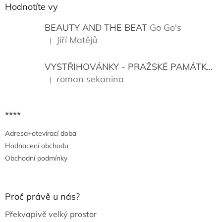
p
a
Hodnotíte vy
r
t
v
í
BEAUTY AND THE BEAT
Go Go's
k
y
Jiří Matějů
|
Hodnocení produktu je 5 z 5 hvězdiček.
v
ý
VYSTŘIHOVÁNKY - PRAŽSKÉ PAMÁTKY
K
p
i
roman sekanina
|
Hodnocení produktu je 5 z 5 hvězdiček.
s
u
****
Adresa+otevírací doba
Hodnocení obchodu
Obchodní podmínky
Proč právě u nás?
Překvapivě velký prostor