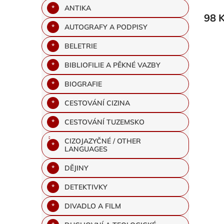
ANTIKA
98 
AUTOGRAFY A PODPISY
BELETRIE
BIBLIOFILIE A PĚKNÉ VAZBY
BIOGRAFIE
CESTOVÁNÍ CIZINA
CESTOVÁNÍ TUZEMSKO
CIZOJAZYČNÉ / OTHER
LANGUAGES
DĚJINY
DETEKTIVKY
DIVADLO A FILM