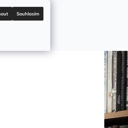
HODNÍ PODMÍNKY
Přihlášení
nout
Souhlasím
NÁKUPNÍ
Prázdný košík
KOŠÍK
okolí
🏷️Akce🏷️
Druhy a ceny dodání