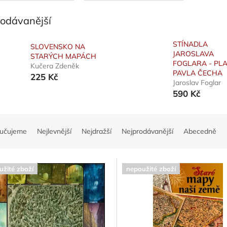
rodávanější
STÍNADLA
SLOVENSKO NA
JAROSLAVA
STARÝCH MAPÁCH
FOGLARA - PL
Kučera Zdeněk
PAVLA ČECHA
225 Kč
Jaroslav Foglar
590 Kč
učujeme
Nejlevnější
Nejdražší
Nejprodávanější
Abecedně
užité zboží
nepoužité zboží