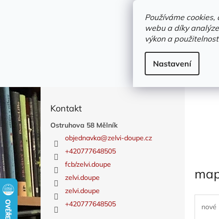
Přejít
objednavka@zelvi-doupe.cz
na
Používáme cookies, 
obsah
webu a díky analýze
Domů
výkon a použitelnost
Adresa+otevírací doba
Novinky
Trvalky a b
mapy
Nastavení
P
o
s
Kontakt
t
r
Ostruhova 58 Mělník
a
objednavka
@
zelvi-doupe.cz
n
+420777648505
n
fcb/zelvi.doupe
í
ma
p
zelvi.doupe
a
zelvi.doupe
n
+420777648505
nové
e