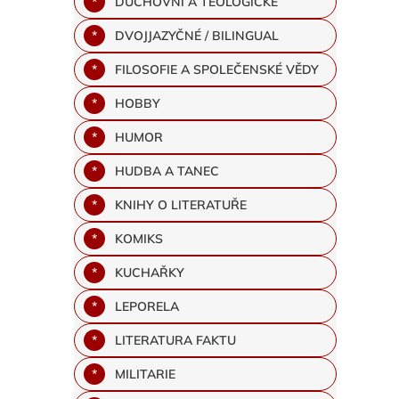
DUCHOVNÍ A TEOLOGICKÉ
DVOJJAZYČNÉ / BILINGUAL
FILOSOFIE A SPOLEČENSKÉ VĚDY
HOBBY
HUMOR
HUDBA A TANEC
KNIHY O LITERATUŘE
KOMIKS
KUCHAŘKY
LEPORELA
LITERATURA FAKTU
MILITARIE