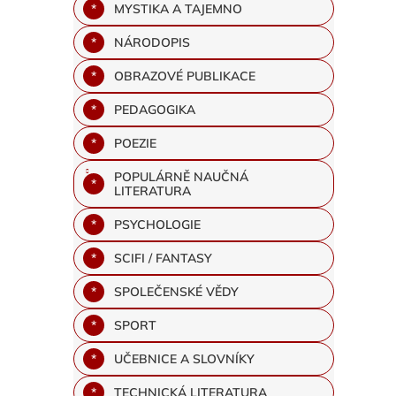
MYSTIKA A TAJEMNO
NÁRODOPIS
OBRAZOVÉ PUBLIKACE
PEDAGOGIKA
POEZIE
POPULÁRNĚ NAUČNÁ
LITERATURA
PSYCHOLOGIE
SCIFI / FANTASY
SPOLEČENSKÉ VĚDY
SPORT
UČEBNICE A SLOVNÍKY
TECHNICKÁ LITERATURA