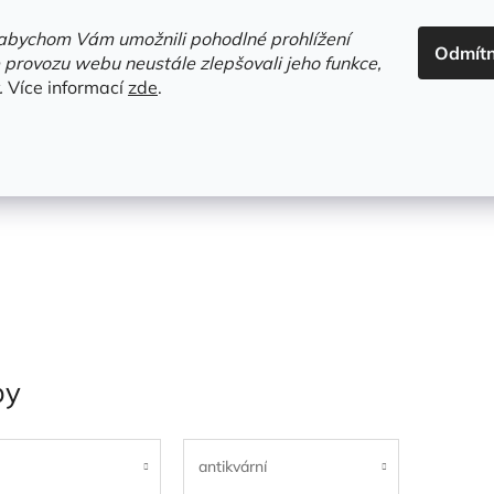
ADRESA+OTEVÍRACÍ DOBA
HODNOCENÍ OBCHODU
OBC
abychom Vám umožnili pohodlné prohlížení
Odmít
HLEDAT
 provozu webu neustále zlepšovali jeho funkce,
.
Více informací
zde
.
estsellery
Gramodesky
Detektivky
Knihy o Mělníku a 
py
antikvární