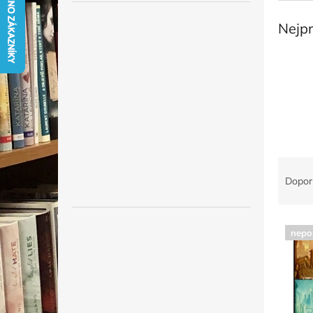
l
Nejp
Ř
a
Dopor
z
e
V
n
nepo
ý
í
p
p
i
r
s
o
p
d