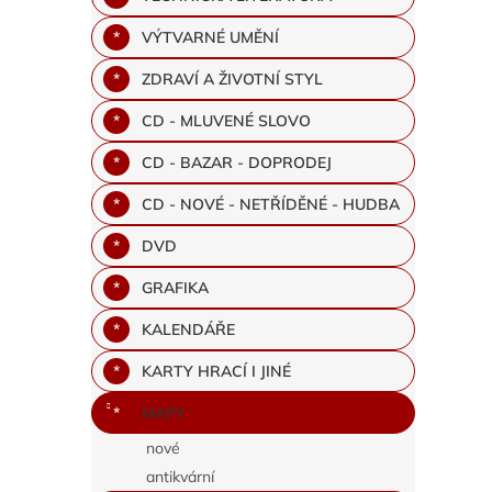
VÝTVARNÉ UMĚNÍ
ZDRAVÍ A ŽIVOTNÍ STYL
CD - MLUVENÉ SLOVO
CD - BAZAR - DOPRODEJ
CD - NOVÉ - NETŘÍDĚNÉ - HUDBA
DVD
GRAFIKA
KALENDÁŘE
KARTY HRACÍ I JINÉ
MAPY
nové
antikvární