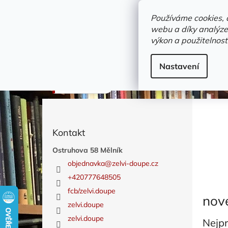
Přejít
objednavka@zelvi-doupe.cz
na
Používáme cookies, 
obsah
webu a díky analýze
Domů
výkon a použitelnost
Adresa+otevírací doba
Novinky
Trvalky a b
mapy
Nastavení
nové
P
o
s
Kontakt
t
r
Ostruhova 58 Mělník
a
objednavka
@
zelvi-doupe.cz
n
+420777648505
n
fcb/zelvi.doupe
í
nov
p
zelvi.doupe
a
zelvi.doupe
Nejp
n