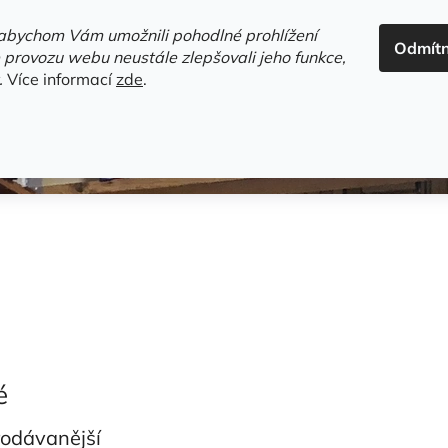
ADRESA+OTEVÍRACÍ DOBA
HODNOCENÍ OBCHODU
OBC
abychom Vám umožnili pohodlné prohlížení
Odmít
HLEDAT
 provozu webu neustále zlepšovali jeho funkce,
.
Více informací
zde
.
estsellery
Gramodesky
Detektivky
Knihy o Mělníku a 
é
rodávanější