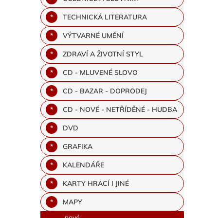
TECHNICKÁ LITERATURA
VÝTVARNÉ UMĚNÍ
ZDRAVÍ A ŽIVOTNÍ STYL
CD - MLUVENÉ SLOVO
CD - BAZAR - DOPRODEJ
CD - NOVÉ - NETŘÍDĚNÉ - HUDBA
DVD
GRAFIKA
KALENDÁŘE
KARTY HRACÍ I JINÉ
MAPY
nové