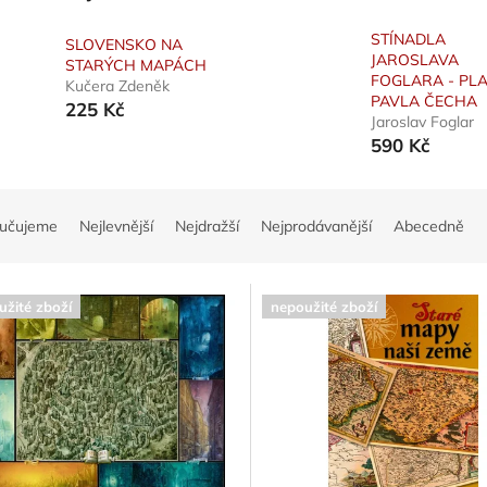
STÍNADLA
SLOVENSKO NA
JAROSLAVA
STARÝCH MAPÁCH
FOGLARA - PL
Kučera Zdeněk
PAVLA ČECHA
225 Kč
Jaroslav Foglar
590 Kč
učujeme
Nejlevnější
Nejdražší
Nejprodávanější
Abecedně
užité zboží
nepoužité zboží