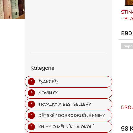
u
ů
STÍN
k
- PL
t
Fogla
ů
590
nepo
Přeskočit
Kategorie
kategorie
🏷️AKCE🏷️
NOVINKY
TRVALKY A BESTSELLERY
BROU
DĚTSKÉ / DOBRODRUŽNÉ KNIHY
KNIHY O MĚLNÍKU A OKOLÍ
98 