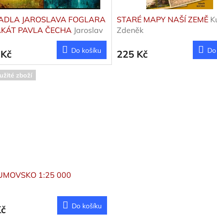
ADLA JAROSLAVA FOGLARA
STARÉ MAPY NAŠÍ ZEMĚ
K
AKÁT PAVLA ČECHA
Jaroslav
Zdeněk
r
Do košíku
Do
 Kč
225 Kč
užité zboží
MOVSKO 1:25 000
Do košíku
Kč