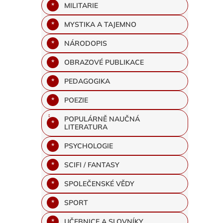
MILITARIE
MYSTIKA A TAJEMNO
NÁRODOPIS
OBRAZOVÉ PUBLIKACE
PEDAGOGIKA
POEZIE
POPULÁRNĚ NAUČNÁ
LITERATURA
PSYCHOLOGIE
SCIFI / FANTASY
SPOLEČENSKÉ VĚDY
SPORT
UČEBNICE A SLOVNÍKY