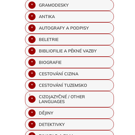
GRAMODESKY
ANTIKA
AUTOGRAFY A PODPISY
BELETRIE
BIBLIOFILIE A PĚKNÉ VAZBY
BIOGRAFIE
CESTOVÁNÍ CIZINA
CESTOVÁNÍ TUZEMSKO
CIZOJAZYČNÉ / OTHER
LANGUAGES
DĚJINY
DETEKTIVKY