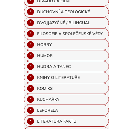
DIVADLO A FILM
DUCHOVNÍ A TEOLOGICKÉ
DVOJJAZYČNÉ / BILINGUAL
FILOSOFIE A SPOLEČENSKÉ VĚDY
HOBBY
HUMOR
HUDBA A TANEC
KNIHY O LITERATUŘE
KOMIKS
KUCHAŘKY
LEPORELA
LITERATURA FAKTU