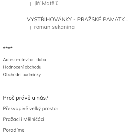
r
Jiří Matějů
|
Hodnocení produktu je 5 z 5 hvězdiček.
v
k
y
VYSTŘIHOVÁNKY - PRAŽSKÉ PAMÁTKY
K
v
roman sekanina
|
Hodnocení produktu je 5 z 5 hvězdiček.
ý
p
i
s
****
u
Adresa+otevírací doba
Hodnocení obchodu
Obchodní podmínky
Proč právě u nás?
Překvapivě velký prostor
Pražáci i Mělničáci
Poradíme