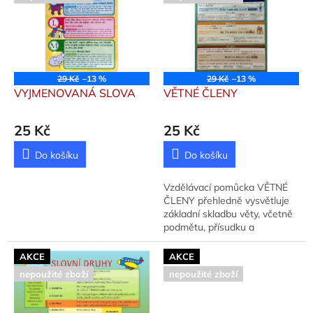
p
k
i
t
s
ů
p
r
o
29 Kč
–13 %
29 Kč
–13 %
d
VYJMENOVANÁ SLOVA
VĚTNÉ ČLENY
u
k
25 Kč
25 Kč
t
ů
Do košíku
Do košíku
Vzdělávací pomůcka VĚTNÉ
ČLENY přehledně vysvětluje
základní skladbu věty, včetně
podmětu, přísudku a
předmětu. Nakladatel: Sun,
Vydáno: 0.
AKCE
AKCE
nepoužité zboží
nepoužité zboží