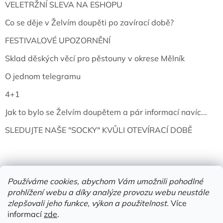
VELETRŽNÍ SLEVA NA ESHOPU
Co se děje v Želvím doupěti po zavírací době?
FESTIVALOVÉ UPOZORNĚNÍ
Sklad děských věcí pro pěstouny v okrese Mělník
O jednom telegramu
4+1
Jak to bylo se Želvím doupětem a pár informací navíc...
SLEDUJTE NAŠE "SOCKY" KVŮLI OTEVÍRACÍ DOBĚ
Používáme cookies, abychom Vám umožnili pohodlné
prohlížení webu a díky analýze provozu webu neustále
zlepšovali jeho funkce, výkon a použitelnost.
Více
informací
zde
.