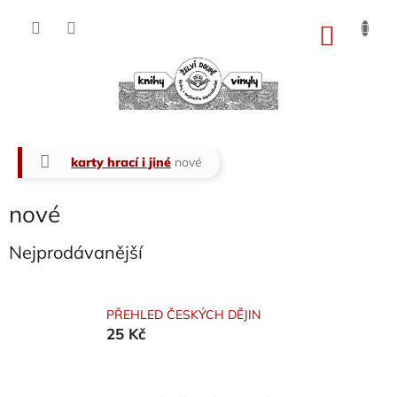
Přejít
na
NÁKU
obsah
KOŠÍK
Domů
karty hrací i jiné
nové
nové
Nejprodávanější
PŘEHLED ČESKÝCH DĚJIN
25 Kč