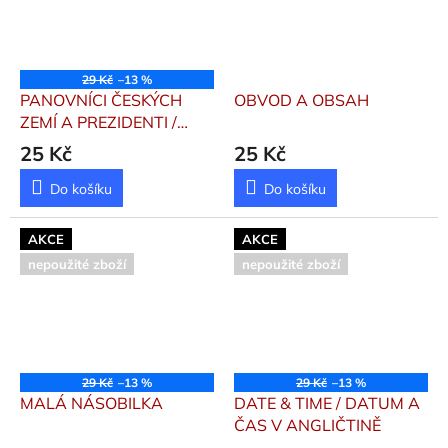
29 Kč
–13 %
PANOVNÍCI ČESKÝCH
OBVOD A OBSAH
ZEMÍ A PREZIDENTI /
VÝZNAMNÁ HISTORICKÁ
25 Kč
25 Kč
DATA
Do košíku
Do košíku
AKCE
AKCE
nepoužité zboží
nepoužité zboží
29 Kč
–13 %
29 Kč
–13 %
MALÁ NÁSOBILKA
DATE & TIME / DATUM A
ČAS V ANGLIČTINĚ