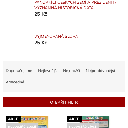
PANOVNÍCI ČESKÝCH ZEMÍ A PREZIDENTI /
VÝZNAMNÁ HISTORICKÁ DATA
25 Kč
VYJMENOVANÁ SLOVA
25 Kč
Ř
a
Doporučujeme
Nejlevnější
Nejdražší
Nejprodávanější
z
e
Abecedně
n
í
p
OTEVŘÍT FILTR
r
o
V
d
AKCE
AKCE
ý
u
nepoužité zboží
nepoužité zboží