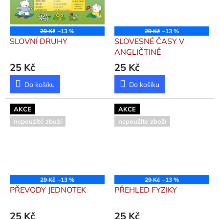
29 Kč
–13 %
29 Kč
–13 %
SLOVNÍ DRUHY
SLOVESNÉ ČASY V
ANGLIČTINĚ
25 Kč
25 Kč
Do košíku
Do košíku
AKCE
AKCE
nepoužité zboží
nepoužité zboží
29 Kč
–13 %
29 Kč
–13 %
PŘEVODY JEDNOTEK
PŘEHLED FYZIKY
25 Kč
25 Kč