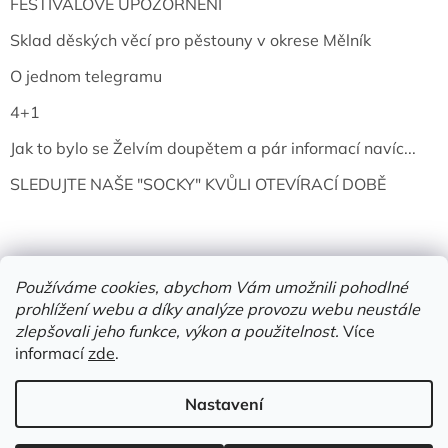
FESTIVALOVÉ UPOZORNĚNÍ
Sklad děských věcí pro pěstouny v okrese Mělník
O jednom telegramu
4+1
Jak to bylo se Želvím doupětem a pár informací navíc...
SLEDUJTE NAŠE "SOCKY" KVŮLI OTEVÍRACÍ DOBĚ
Používáme cookies, abychom Vám umožnili pohodlné
prohlížení webu a díky analýze provozu webu neustále
zlepšovali jeho funkce, výkon a použitelnost.
Více
informací
zde
.
Vytvořil Shoptet
Nastavení