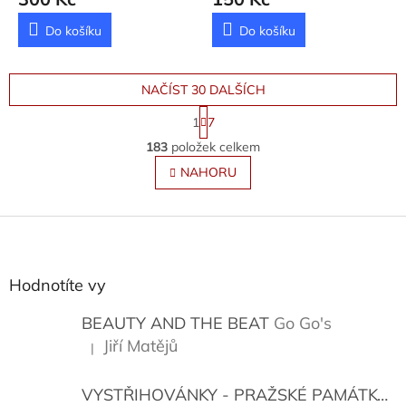
Peroutka Ferdinand
Do košíku
Do košíku
NAČÍST 30 DALŠÍCH
S
1
7
t
O
r
183
položek celkem
v
á
l
NAHORU
n
á
k
o
d
v
Z
a
á
c
á
n
í
p
í
p
a
Hodnotíte vy
r
t
v
í
BEAUTY AND THE BEAT
Go Go's
k
y
Jiří Matějů
|
Hodnocení produktu je 5 z 5 hvězdiček.
v
ý
VYSTŘIHOVÁNKY - PRAŽSKÉ PAMÁTKY
K
p