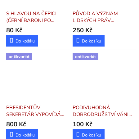
S HLAVOU NA ČEPICI
PŮVOD A VÝZNAM
(ČERNÍ BARONI PO
LIDSKÝCH PRÁV
DESETI LETECH)
Komárková Božena
80 Kč
250 Kč
Němeček Josef
Do košíku
Do košíku
antikvariát
antikvariát
PRESIDENTŮV
PODIVUHODNÁ
SEKERETÁŘ VYPOVÍDÁ
DOBRODRUŽSTVÍ VÁNI
1+2 (2 SVAZKY)
Táborský
CHMOTANOVA
samizdat
800 Kč
100 Kč
Eduard
Do košíku
Do košíku