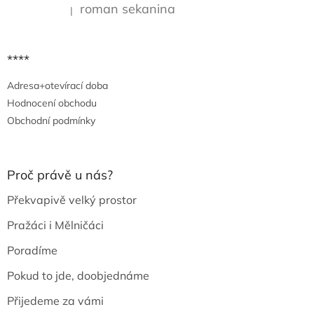
i
roman sekanina
|
Hodnocení produktu je 5 z 5 hvězdiček.
s
u
****
Adresa+otevírací doba
Hodnocení obchodu
Obchodní podmínky
Proč právě u nás?
Překvapivě velký prostor
Pražáci i Mělničáci
Poradíme
Pokud to jde, doobjednáme
Přijedeme za vámi