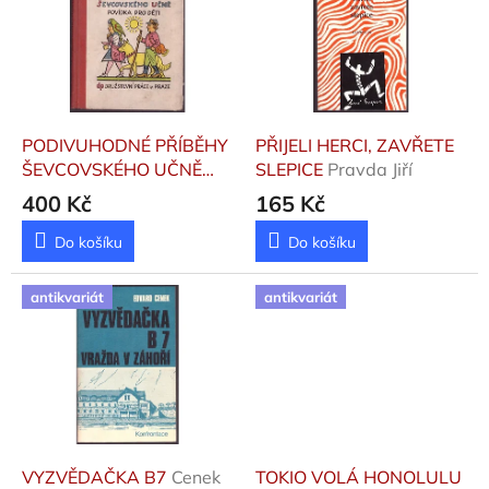
p
k
i
t
s
ů
p
r
o
d
PODIVUHODNÉ PŘÍBĚHY
PŘIJELI HERCI, ZAVŘETE
u
ŠEVCOVSKÉHO UČNĚ
SLEPICE
Pravda Jiří
k
Brličová-Mažuraničová
400 Kč
165 Kč
t
Ivana
ů
Do košíku
Do košíku
antikvariát
antikvariát
VYZVĚDAČKA B7
Cenek
TOKIO VOLÁ HONOLULU