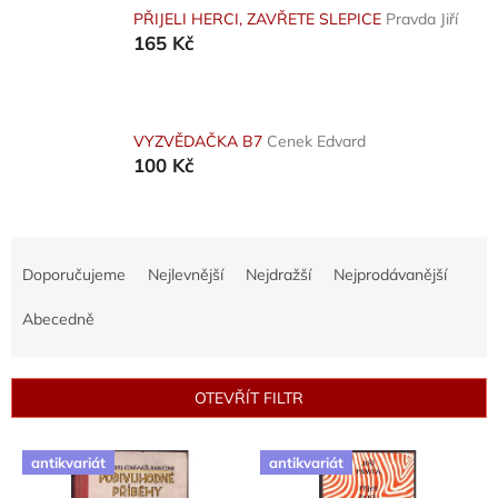
PŘIJELI HERCI, ZAVŘETE SLEPICE
Pravda Jiří
165 Kč
VYZVĚDAČKA B7
Cenek Edvard
100 Kč
Ř
a
Doporučujeme
Nejlevnější
Nejdražší
Nejprodávanější
z
e
Abecedně
n
í
p
OTEVŘÍT FILTR
r
o
V
d
antikvariát
antikvariát
ý
u