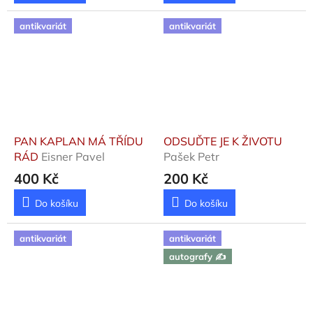
antikvariát
antikvariát
PAN KAPLAN MÁ TŘÍDU
ODSUĎTE JE K ŽIVOTU
RÁD
Eisner Pavel
Pašek Petr
400 Kč
200 Kč
Do košíku
Do košíku
antikvariát
antikvariát
autografy ✍️