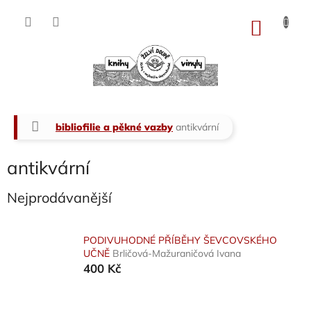
Přejít
na
NÁKU
obsah
KOŠÍK
Domů
bibliofilie a pěkné vazby
antikvární
antikvární
Nejprodávanější
PODIVUHODNÉ PŘÍBĚHY ŠEVCOVSKÉHO
UČNĚ
Brličová-Mažuraničová Ivana
400 Kč