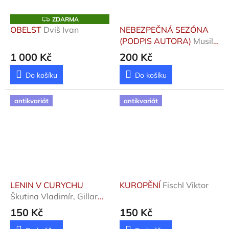
Z
ZDARMA
D
OBELST
Dviš Ivan
NEBEZPEČNÁ SEZÓNA
A
(PODPIS AUTORA)
Musil
R
M
Jiří
1 000 Kč
200 Kč
A
Do košíku
Do košíku
antikvariát
antikvariát
LENIN V CURYCHU
KUROPĚNÍ
Fischl Viktor
Škutina Vladimír, Gillar
Jaroslav, Hochm
150 Kč
150 Kč