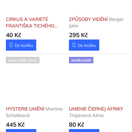
CIRKUS A VARIETÉ
ZPŮSOBY VIDĚNÍ
Berger
FRANTIŠKA TICHÉHO
John
Dvořák František
40 Kč
295 Kč
Do košíku
Do košíku
nepoužité zboží
antikvariát
HYSTERIE UMĚNÍ
Martina
UMENIE ČIERNEJ AFRIKY
Scholleová
Trojanová Alina
445 Kč
80 Kč