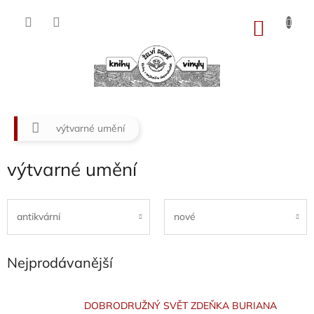
Přejít
na
NÁKU
obsah
KOŠÍK
Domů
výtvarné umění
výtvarné umění
antikvární
nové
Nejprodávanější
DOBRODRUŽNÝ SVĚT ZDEŇKA BURIANA