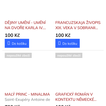
DĚJINY UMĚNÍ - UMĚNÍ
FRANCUZSKAJA ŽIVOPIS
NA DVOŘE KARLA IV.
XIX. VEKA V SOBRANII
Neubert Karel, Stejskal
GOSUDARSTVENOVO
100 Kč
100 Kč
Karel
ERMITAŽA
Berezina V. Z.
Do košíku
Do košíku
nepoužité zboží
nepoužité zboží
MALÝ PRINC - MINALIMA
GRAFICKÝ ROMÁN V
Saint-Exupéry Antoine de
KONTEXTU NĚMECKÉ
LITERÁRNÍ KULTURY 21.