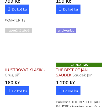
799 Kč
199 Kč
STOLETÍ
Heinrichová,
Naděžda
Do košíku
Do košíku
#KMATURITE
nepoužité zboží
antikvariát
Z
ZDARMA
D
ILUSTROVAT KLASIKU
THE BEST OF JAN
A
Grus, Jiří
SAUDEK
Saudek Jan
R
M
160 Kč
1 200 Kč
A
Do košíku
Do košíku
Publikace THE BEST OF JAN
SAUDEK představuje výběr z