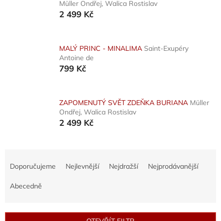
Müller Ondřej, Walica Rostislav
2 499 Kč
MALÝ PRINC - MINALIMA
Saint-Exupéry
Antoine de
799 Kč
ZAPOMENUTÝ SVĚT ZDEŇKA BURIANA
Müller
Ondřej, Walica Rostislav
2 499 Kč
Ř
a
Doporučujeme
Nejlevnější
Nejdražší
Nejprodávanější
z
e
Abecedně
n
í
p