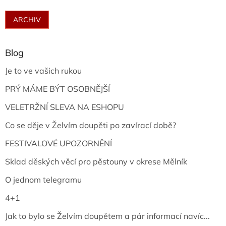
ARCHIV
Blog
Je to ve vašich rukou
PRÝ MÁME BÝT OSOBNĚJŠÍ
VELETRŽNÍ SLEVA NA ESHOPU
Co se děje v Želvím doupěti po zavírací době?
FESTIVALOVÉ UPOZORNĚNÍ
Sklad děských věcí pro pěstouny v okrese Mělník
O jednom telegramu
4+1
Jak to bylo se Želvím doupětem a pár informací navíc...