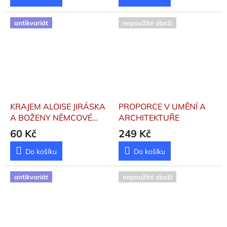
antikvariát
nepoužité zboží
KRAJEM ALOISE JIRÁSKA
PROPORCE V UMĚNÍ A
A BOŽENY NĚMCOVÉ
ARCHITEKTUŘE
Hanuš Josef
60 Kč
249 Kč
Do košíku
Do košíku
antikvariát
nepoužité zboží