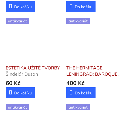
Do košíku
Do košíku
antikvariát
antikvariát
ESTETIKA UŽITÉ TVORBY
THE HERMITAGE,
Šindelář Dušan
LENINGRAD: BAROQUE
& ROCOCO MASTERS
60 Kč
400 Kč
Levinson-Lessing V. F. a
kol.
Do košíku
Do košíku
antikvariát
antikvariát