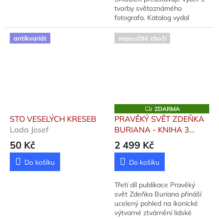
tvorby světoznámého
fotografa. Katalog vydal
Nakladatel: Saudek.com,
Autor: Saudek Jan, Vydáno:
antikvariát
nepoužité zboží
2005.
Z
ZDARMA
D
STO VESELÝCH KRESEB
PRAVĚKÝ SVĚT ZDEŇKA
A
Lada Josef
BURIANA - KNIHA 3
R
M
Oliva Martin, Müller
50 Kč
2 499 Kč
A
Ondřej, Neruda Petr
Do košíku
Do košíku
Třetí díl publikace Pravěký
svět Zdeňka Buriana přináší
ucelený pohled na ikonické
výtvarné ztvárnění lidské