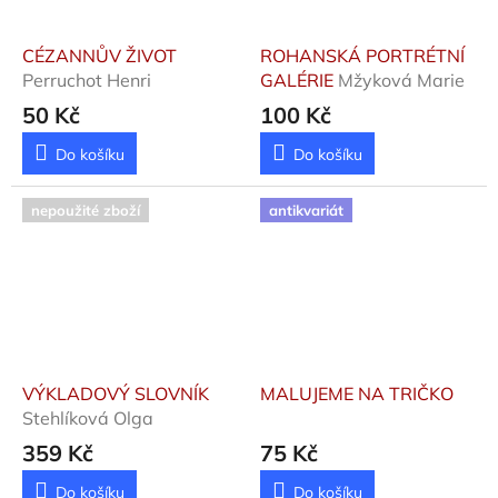
CÉZANNŮV ŽIVOT
ROHANSKÁ PORTRÉTNÍ
Perruchot Henri
GALÉRIE
Mžyková Marie
50 Kč
100 Kč
Do košíku
Do košíku
nepoužité zboží
antikvariát
VÝKLADOVÝ SLOVNÍK
MALUJEME NA TRIČKO
Stehlíková Olga
359 Kč
75 Kč
Do košíku
Do košíku