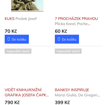
KUKS
Prošek Josef
7 PROCHÁZEK PRAHOU
Plicka Karel, Poche
Emanuel
70 Kč
60 Kč
Do košíku
Do košíku
nepoužité zboží
nepoužité zboží
VIDĚT KNIHU/KNIŽNÍ
BANKSY INSPIRUJE
GRAFIKA JOSEFA ČAPKA
Manzi Giulia, De Gregori
Pomajzlová Alena
Sabina
790 Kč
399 Kč