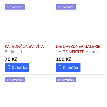
historie. Kniha z nakladatelství
Albatros podrobně mapuje
antikvariát
antikvariát
umělcův...
KATEDRÁLA SV. VÍTA
DIE DRESDNER GALERIE
Burian Jiří
- ALTE MEISTER
Alpatow
Michael W.
70 Kč
100 Kč
Do košíku
Do košíku
antikvariát
antikvariát