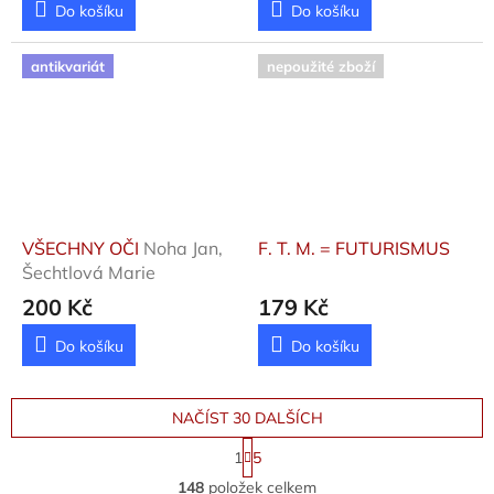
Do košíku
Do košíku
antikvariát
nepoužité zboží
VŠECHNY OČI
Noha Jan,
F. T. M. = FUTURISMUS
Šechtlová Marie
200 Kč
179 Kč
Do košíku
Do košíku
NAČÍST 30 DALŠÍCH
S
1
5
t
O
r
148
položek celkem