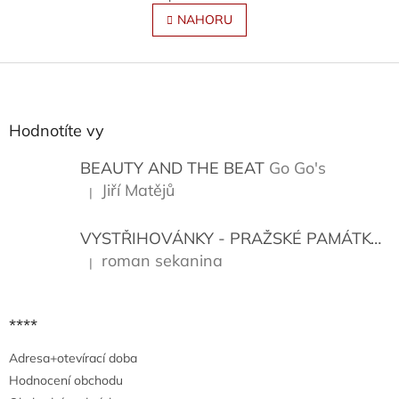
v
á
l
NAHORU
n
á
k
o
d
v
Z
a
á
c
á
n
í
p
í
p
a
Hodnotíte vy
r
t
v
í
BEAUTY AND THE BEAT
Go Go's
k
y
Jiří Matějů
|
Hodnocení produktu je 5 z 5 hvězdiček.
v
ý
VYSTŘIHOVÁNKY - PRAŽSKÉ PAMÁTKY
K
p
i
roman sekanina
|
Hodnocení produktu je 5 z 5 hvězdiček.
s
u
****
Adresa+otevírací doba
Hodnocení obchodu