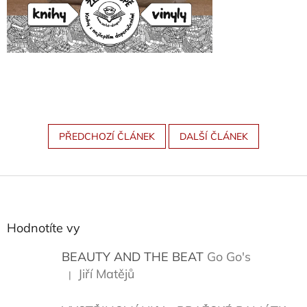
PŘEDCHOZÍ ČLÁNEK
DALŠÍ ČLÁNEK
Z
á
p
a
Hodnotíte vy
t
í
BEAUTY AND THE BEAT
Go Go's
Jiří Matějů
|
Hodnocení produktu je 5 z 5 hvězdiček.