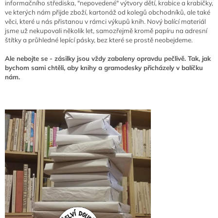
informačního střediska, "nepovedené" výtvory dětí, krabice a krabičky,
ve kterých nám přijde zboží, kartonáž od kolegů obchodníků, ale také
věci, které u nás přistanou v rámci výkupů knih. Nový balící materiál
jsme už nekupovali několik let, samozřejmě kromě papíru na adresní
štítky a průhledné lepící pásky, bez které se prostě neobejdeme.
Ale nebojte se - zásilky jsou vždy zabaleny opravdu pečlivě. Tak, jak
bychom sami chtěli, aby knihy a gramodesky přicházely v balíčku
nám.