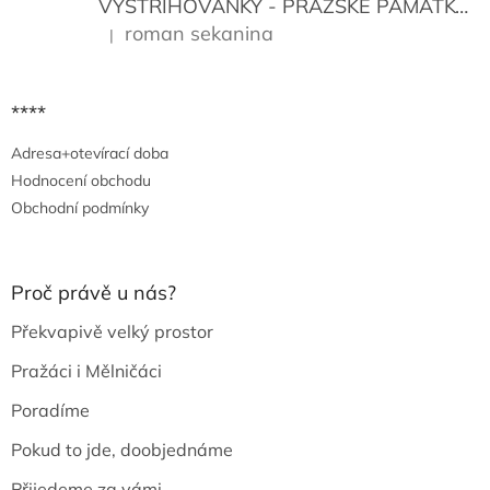
VYSTŘIHOVÁNKY - PRAŽSKÉ PAMÁTKY
K
roman sekanina
|
Hodnocení produktu je 5 z 5 hvězdiček.
****
Adresa+otevírací doba
Hodnocení obchodu
Obchodní podmínky
Proč právě u nás?
Překvapivě velký prostor
Pražáci i Mělničáci
Poradíme
Pokud to jde, doobjednáme
Přijedeme za vámi