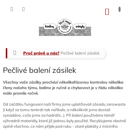
Přejít
na
NÁKU
obsah
KOŠÍK
Domů
Proč právě u nás?
Pečlivé balení zásilek
Pečlivé balení zásilek
Všechny vaše zásilky prochází několikafázovou kontrolou několika
členy našeho týmu, balíme je ručně a chybovost je v řádu několika
málo promile ročně.
Od začátku fungovaní naší firmy jsme uplatňovali zásadu zerowaste
(i když se tomu tenkrát tak neříkalo, a několikrát jsme dostali
vynadáno, cože jsme za hadráře...). Při balení používáme téměř
výhradně materiály, které již jednou byly použité. Recyklujeme vlastně
úplně všechno, co nám přijde pod ruku - staré plakáty z místního