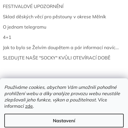
FESTIVALOVÉ UPOZORNĚNÍ
Sklad děských věcí pro pěstouny v okrese Mělník
O jednom telegramu
4+1
Jak to bylo se Želvím doupětem a pár informací navíc...
SLEDUJTE NAŠE "SOCKY" KVŮLI OTEVÍRACÍ DOBĚ
Používáme cookies, abychom Vám umožnili pohodlné
prohlížení webu a díky analýze provozu webu neustále
zlepšovali jeho funkce, výkon a použitelnost.
Více
informací
zde
.
Vytvořil Shoptet
Nastavení