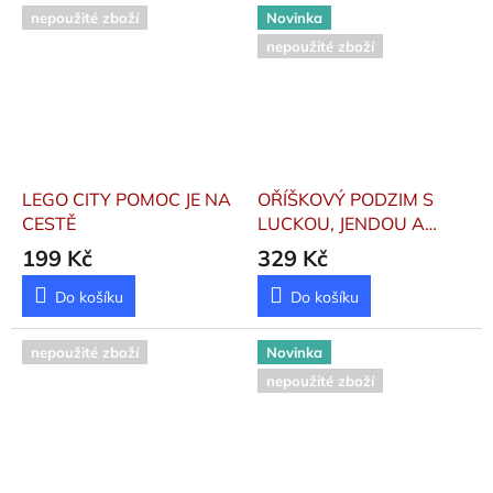
nepoužité zboží
Novinka
nepoužité zboží
LEGO CITY POMOC JE NA
OŘÍŠKOVÝ PODZIM S
CESTĚ
LUCKOU, JENDOU A
MARTÍNKEM
Popprová
199 Kč
329 Kč
Andrea
Do košíku
Do košíku
nepoužité zboží
Novinka
nepoužité zboží