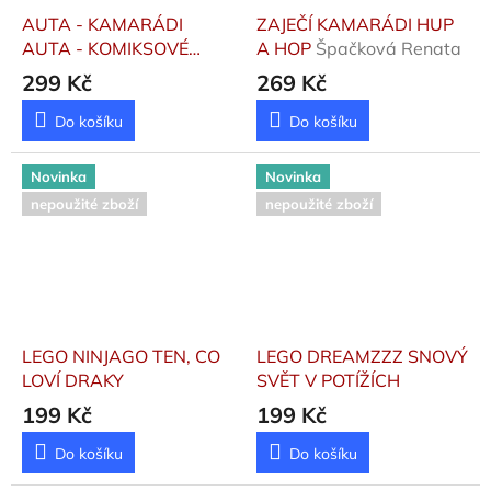
AUTA - KAMARÁDI
ZAJEČÍ KAMARÁDI HUP
AUTA - KOMIKSOVÉ
A HOP
Špačková Renata
PŘÍBĚHY
299 Kč
269 Kč
Do košíku
Do košíku
Novinka
Novinka
nepoužité zboží
nepoužité zboží
LEGO NINJAGO TEN, CO
LEGO DREAMZZZ SNOVÝ
LOVÍ DRAKY
SVĚT V POTÍŽÍCH
199 Kč
199 Kč
Do košíku
Do košíku