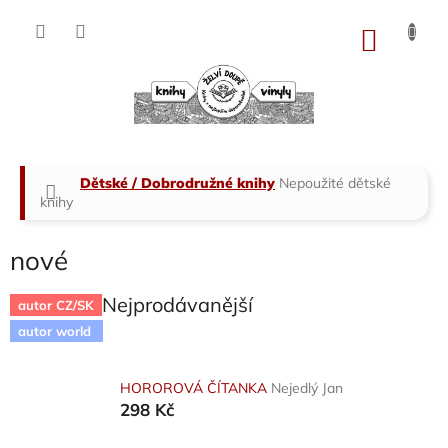
Přejít
na
NÁKU
obsah
KOŠÍK
Domů
Dětské / Dobrodružné knihy
Nepoužité dětské
knihy
nové
Nejprodávanější
autor CZ/SK
autor world
HOROROVÁ ČÍTANKA
Nejedlý Jan
298 Kč