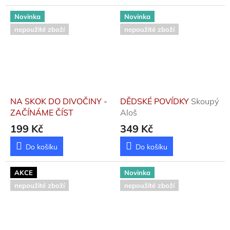
Novinka
Novinka
nepoužité zboží
nepoužité zboží
NA SKOK DO DIVOČINY -
DĚDSKÉ POVÍDKY
Skoupý
ZAČÍNÁME ČÍST
Aloš
199 Kč
349 Kč
Do košíku
Do košíku
AKCE
Novinka
nepoužité zboží
nepoužité zboží