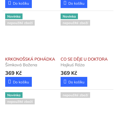
Do košíku
Do košíku
Novinka
Novinka
nepoužité zboží
nepoužité zboží
KRKONOŠSKÁ POHÁDKA
CO SE DĚJE U DOKTORA
Šimková Božena
Hajkuś Róża
369 Kč
369 Kč
Do košíku
Do košíku
Novinka
nepoužité zboží
nepoužité zboží