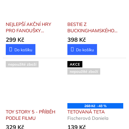
NEJLEPŠÍ AKČNÍ HRY
BESTIE Z
PRO FANOUŠKY
BUCKINGHAMSKÉHO
ROBLOXU
Ngan Liv
PALÁCE
Walliams David
299 Kč
398 Kč
Do košíku
Do košíku
nepoužité zboží
AKCE
nepoužité zboží
268 Kč
–48 %
TOY STORY 5 - PŘÍBĚH
TETOVANÁ TETA
PODLE FILMU
Fischerová Daniela
329 Kč
139 Kč