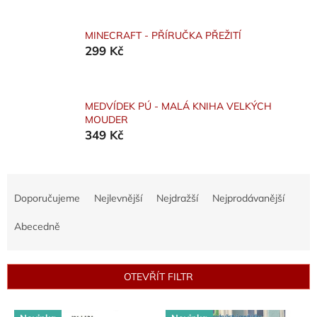
MINECRAFT - PŘÍRUČKA PŘEŽITÍ
299 Kč
MEDVÍDEK PÚ - MALÁ KNIHA VELKÝCH
MOUDER
349 Kč
Ř
a
Doporučujeme
Nejlevnější
Nejdražší
Nejprodávanější
z
e
Abecedně
n
í
p
OTEVŘÍT FILTR
r
o
V