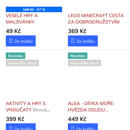
149 Kč
–67 %
VESELÉ HRY A
LEGO MINECRAFT CESTA
MALOVÁNKY
ZA DOBRODRUŽSTVÍM
49 Kč
369 Kč
Do košíku
Do košíku
Novinka
Novinka
nepoužité zboží
nepoužité zboží
AKTIVITY A HRY S
ALEA - DÍVKA MOŘE:
VNOUČATY
Bírová
HVĚZDA OSUDU
Kateřina
Stewnerová Tanya
399 Kč
449 Kč
Do košíku
Do košíku