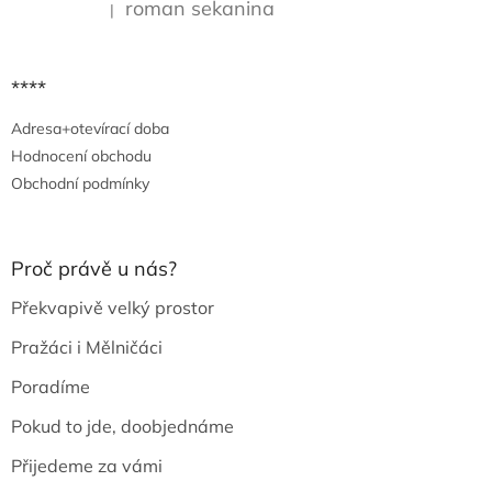
i
roman sekanina
|
Hodnocení produktu je 5 z 5 hvězdiček.
s
u
****
Adresa+otevírací doba
Hodnocení obchodu
Obchodní podmínky
Proč právě u nás?
Překvapivě velký prostor
Pražáci i Mělničáci
Poradíme
Pokud to jde, doobjednáme
Přijedeme za vámi