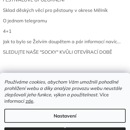
Sklad děských věcí pro pěstouny v okrese Mělník
O jednom telegramu
4+1
Jak to bylo se Želvím doupětem a pár informací navíc...
SLEDUJTE NAŠE "SOCKY" KVŮLI OTEVÍRACÍ DOBĚ
Používáme cookies, abychom Vám umožnili pohodlné
prohlížení webu a díky analýze provozu webu neustále
zlepšovali jeho funkce, výkon a použitelnost.
Více
informací
zde
.
Vytvořil Shoptet
Nastavení
Copyright 2026
Želví doupě | knihy & vinyly | Mělník
. Všechna