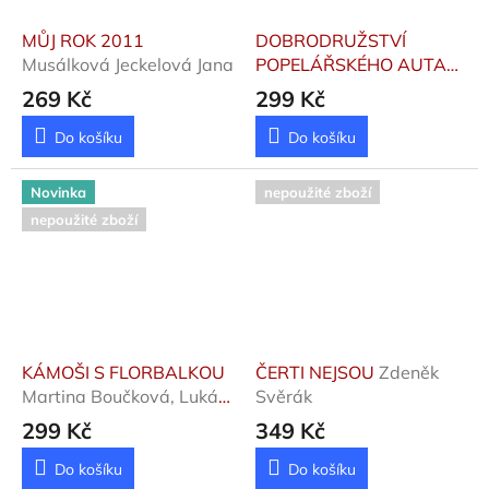
MŮJ ROK 2011
DOBRODRUŽSTVÍ
Musálková Jeckelová Jana
POPELÁŘSKÉHO AUTA
Pich Michal
269 Kč
299 Kč
Do košíku
Do košíku
Novinka
nepoužité zboží
nepoužité zboží
KÁMOŠI S FLORBALKOU
ČERTI NEJSOU
Zdeněk
Martina Boučková, Lukáš
Svěrák
Fibrich
299 Kč
349 Kč
Do košíku
Do košíku