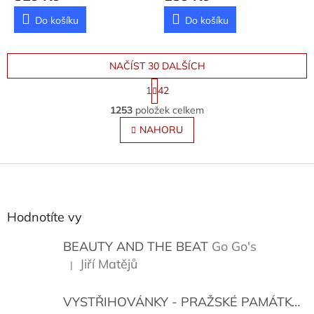
Do košíku
Do košíku
NAČÍST 30 DALŠÍCH
S
1
42
t
O
r
1253
položek celkem
v
á
l
NAHORU
n
á
k
o
d
v
Z
a
á
c
á
n
í
p
í
p
a
Hodnotíte vy
r
t
v
í
BEAUTY AND THE BEAT
Go Go's
k
y
Jiří Matějů
|
Hodnocení produktu je 5 z 5 hvězdiček.
v
ý
VYSTŘIHOVÁNKY - PRAŽSKÉ PAMÁTKY
K
p