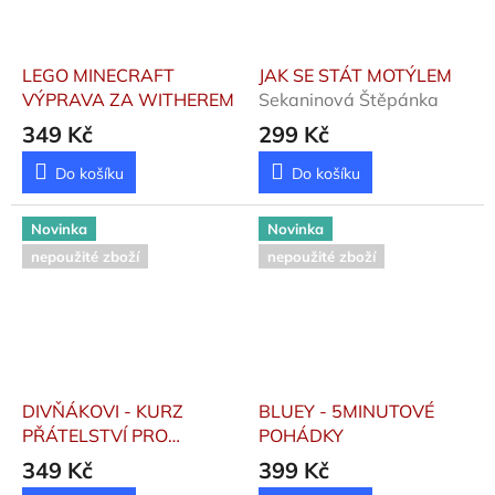
LEGO MINECRAFT
JAK SE STÁT MOTÝLEM
VÝPRAVA ZA WITHEREM
Sekaninová Štěpánka
349 Kč
299 Kč
Do košíku
Do košíku
Novinka
Novinka
nepoužité zboží
nepoužité zboží
DIVŇÁKOVI - KURZ
BLUEY - 5MINUTOVÉ
PŘÁTELSTVÍ PRO
POHÁDKY
ZAČÁTEČNÍKY
349 Kč
399 Kč
Bohlmannová Sabine