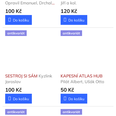
Opravil Emanuel, Drchal
Jiří a kol.
Karel
100 Kč
120 Kč
Do košíku
Do košíku
antikvariát
antikvariát
SESTROJ SI SÁM
Kyzlink
KAPESNÍ ATLAS HUB
Jaroslav
Pilát Albert, Ušák Otto
100 Kč
50 Kč
Do košíku
Do košíku
antikvariát
antikvariát