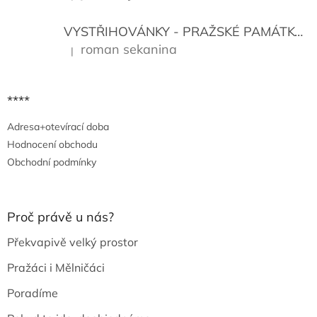
v
ý
VYSTŘIHOVÁNKY - PRAŽSKÉ PAMÁTKY
K
p
i
roman sekanina
|
Hodnocení produktu je 5 z 5 hvězdiček.
s
u
****
Adresa+otevírací doba
Hodnocení obchodu
Obchodní podmínky
Proč právě u nás?
Překvapivě velký prostor
Pražáci i Mělničáci
Poradíme