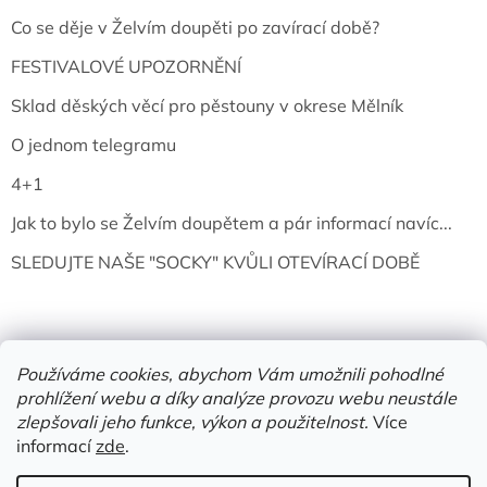
Co se děje v Želvím doupěti po zavírací době?
FESTIVALOVÉ UPOZORNĚNÍ
Sklad děských věcí pro pěstouny v okrese Mělník
O jednom telegramu
4+1
Jak to bylo se Želvím doupětem a pár informací navíc...
SLEDUJTE NAŠE "SOCKY" KVŮLI OTEVÍRACÍ DOBĚ
Používáme cookies, abychom Vám umožnili pohodlné
prohlížení webu a díky analýze provozu webu neustále
zlepšovali jeho funkce, výkon a použitelnost.
Více
informací
zde
.
Vytvořil Shoptet