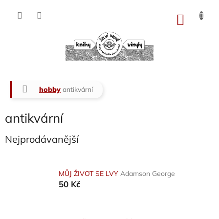
Přejít
na
NÁKU
obsah
KOŠÍK
Domů
hobby
antikvární
antikvární
Nejprodávanější
MŮJ ŽIVOT SE LVY
Adamson George
50 Kč