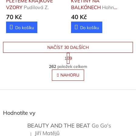
PLETEME KRAJKOVÉ
KVĚTINY NA
VZORY
Pudilová Z.
BALKÓNECH
Hohn
Reinhardt
70 Kč
40 Kč
Do košíku
Do košíku
NAČÍST 30 DALŠÍCH
S
1
9
t
O
r
262
položek celkem
v
á
l
NAHORU
n
á
k
o
d
v
Z
a
á
c
á
n
í
p
í
p
a
Hodnotíte vy
r
t
v
í
BEAUTY AND THE BEAT
Go Go's
k
y
Jiří Matějů
|
Hodnocení produktu je 5 z 5 hvězdiček.