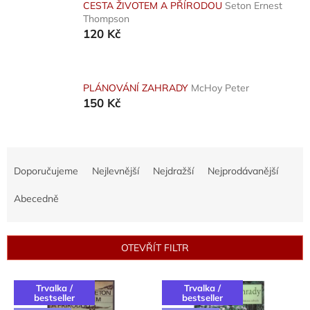
CESTA ŽIVOTEM A PŘÍRODOU
Seton Ernest
Thompson
120 Kč
PLÁNOVÁNÍ ZAHRADY
McHoy Peter
150 Kč
Ř
a
Doporučujeme
Nejlevnější
Nejdražší
Nejprodávanější
z
e
Abecedně
n
í
p
OTEVŘÍT FILTR
r
o
V
d
Trvalka /
Trvalka /
ý
bestseller
bestseller
u