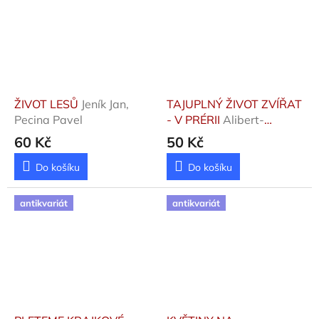
ŽIVOT LESŮ
Jeník Jan,
TAJUPLNÝ ŽIVOT ZVÍŘAT
Pecina Pavel
- V PRÉRII
Alibert-
Kouraguine Daniel
60 Kč
50 Kč
Do košíku
Do košíku
antikvariát
antikvariát