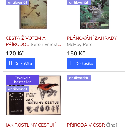
p
antikvariát
antikvariát
k
i
t
s
ů
p
r
o
d
CESTA ŽIVOTEM A
PLÁNOVÁNÍ ZAHRADY
u
PŘÍRODOU
Seton Ernest
McHoy Peter
k
Thompson
120 Kč
150 Kč
t
ů
Do košíku
Do košíku
Trvalka /
antikvariát
bestseller
antikvariát
JAK ROSTLINY CESTUJÍ
PŘÍRODA V ČSSR
Čihař