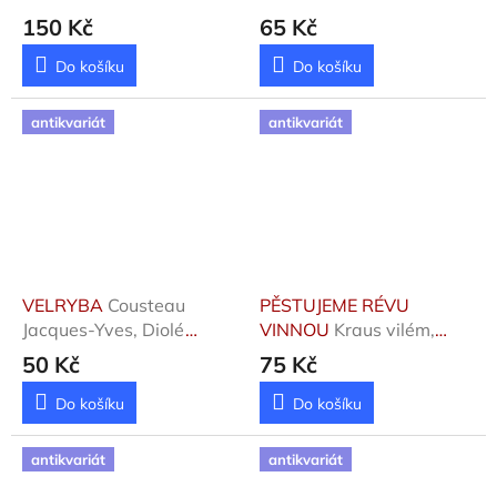
OVOCNÉHO STROMOVÍ
150 Kč
65 Kč
Praizler Václav
Do košíku
Do košíku
antikvariát
antikvariát
VELRYBA
Cousteau
PĚSTUJEME RÉVU
Jacques-Yves, Diolé
VINNOU
Kraus vilém,
Philippe
Kraus Vilém ml.
50 Kč
75 Kč
Do košíku
Do košíku
antikvariát
antikvariát