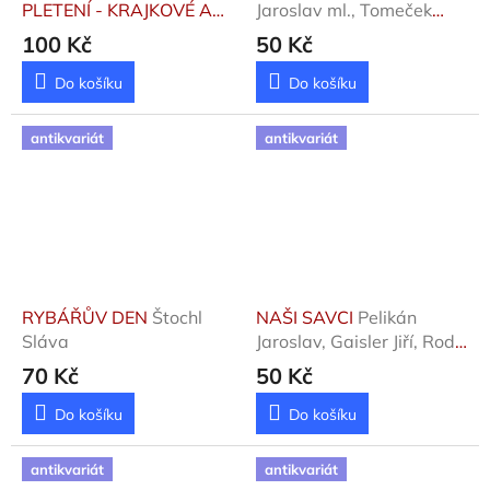
PLETENÍ - KRAJKOVÉ A
Jaroslav ml., Tomeček
IRSKÉ VZORY A VZORY
Jaromír
100 Kč
50 Kč
PLETENÉ RŮZNÝMI
TECHNIKAMI
Pudilová
Do košíku
Do košíku
Zdenka
antikvariát
antikvariát
RYBÁŘŮV DEN
Štochl
NAŠI SAVCI
Pelikán
Sláva
Jaroslav, Gaisler Jiří, Rodl
Pav
70 Kč
50 Kč
Do košíku
Do košíku
antikvariát
antikvariát