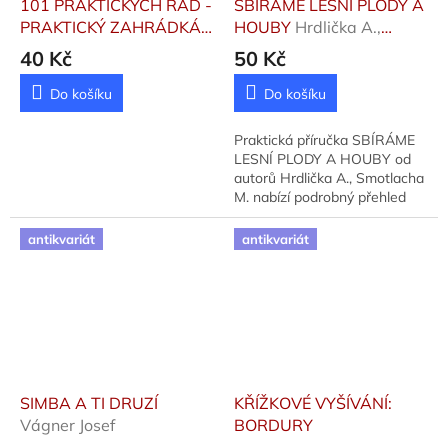
101 PRAKTICKÝCH RAD -
SBÍRÁME LESNÍ PLODY A
PRAKTICKÝ ZAHRÁDKÁŘ
HOUBY
Hrdlička A.,
Greenwoodová Pippa
Smotlacha M.
40 Kč
50 Kč
Do košíku
Do košíku
Praktická příručka SBÍRÁME
LESNÍ PLODY A HOUBY od
autorů Hrdlička A., Smotlacha
M. nabízí podrobný přehled
sezónního sběru a
následného zpracování
antikvariát
antikvariát
lesních darů. Publikaci vydal...
SIMBA A TI DRUZÍ
KŘÍŽKOVÉ VYŠÍVÁNÍ:
Vágner Josef
BORDURY