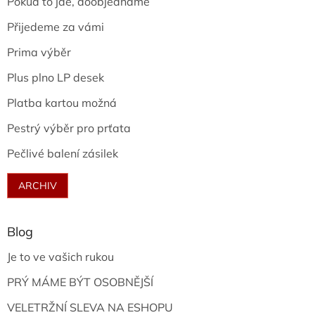
Pokud to jde, doobjednáme
Přijedeme za vámi
Prima výběr
Plus plno LP desek
Platba kartou možná
Pestrý výběr pro prťata
Pečlivé balení zásilek
ARCHIV
Blog
Je to ve vašich rukou
PRÝ MÁME BÝT OSOBNĚJŠÍ
VELETRŽNÍ SLEVA NA ESHOPU