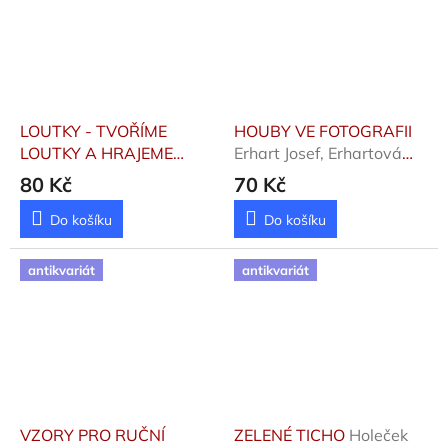
LOUTKY - TVOŘÍME
HOUBY VE FOTOGRAFII
LOUTKY A HRAJEME
Erhart Josef, Erhartová
DIVADLO
Topinková
Marie, Příhoda A
80 Kč
70 Kč
Linda
Do košíku
Do košíku
antikvariát
antikvariát
VZORY PRO RUČNÍ
ZELENÉ TICHO
Holeček