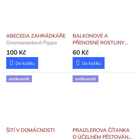
ABECEDA ZAHRÁDKÁŘE
BALKONOVÉ A
Greenwoodová Pippa
PŘENOSNÉ ROSTLINY
Mayer Joachim, Strauss
100 Kč
60 Kč
Friedrich
Do košíku
Do košíku
antikvariát
antikvariát
ŠITÍ V DOMÁCNOSTI
PRAIZLEROVA ČÍTANKA
O ÚČELNÉM PĚSTOVÁNÍ