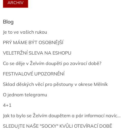
ARCHIV
Blog
Je to ve vašich rukou
PRÝ MÁME BÝT OSOBNĚJŠÍ
VELETRŽNÍ SLEVA NA ESHOPU
Co se děje v Želvím doupěti po zavírací době?
FESTIVALOVÉ UPOZORNĚNÍ
Sklad děských věcí pro pěstouny v okrese Mělník
O jednom telegramu
4+1
Jak to bylo se Želvím doupětem a pár informací navíc...
SLEDUJTE NAŠE "SOCKY" KVŮLI OTEVÍRACÍ DOBĚ