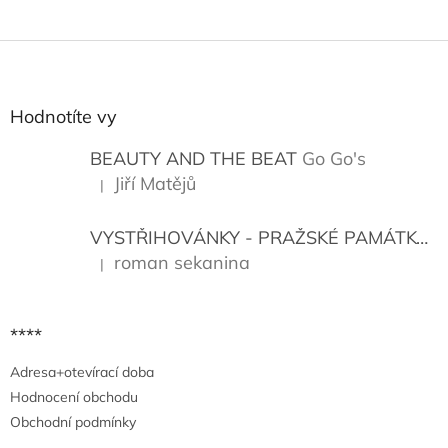
5
z
Z
5
á
hvězdiček.
p
a
Hodnotíte vy
t
í
BEAUTY AND THE BEAT
Go Go's
Jiří Matějů
|
Hodnocení produktu je 5 z 5 hvězdiček.
VYSTŘIHOVÁNKY - PRAŽSKÉ PAMÁTKY
K
roman sekanina
|
Hodnocení produktu je 5 z 5 hvězdiček.
****
Adresa+otevírací doba
Hodnocení obchodu
Obchodní podmínky