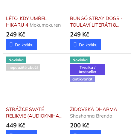
LÉTO, KDY UMŘEL
BUNGÓ STRAY DOGS -
HIKARU 4
Mokumokuren
TOULAVÍ LITERÁTI 8
Asagiri, Kafka ;
249 Kč
249 Kč
Harukawa, Sango
Do košíku
Do košíku
Novinka
Novinka
nepoužité zboží
Trvalka /
bestseller
antikvariát
STRÁŽCE SVATÉ
ŽIDOVSKÁ DHARMA
RELIKVIE (AUDIOKNIHA
Shoshanna Brenda
NA CD)
Kalenda
449 Kč
200 Kč
František