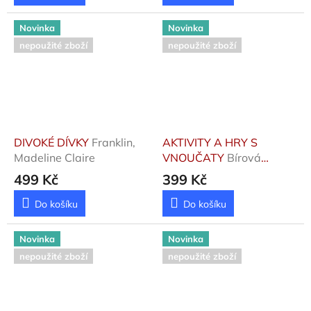
Novinka
Novinka
nepoužité zboží
nepoužité zboží
DIVOKÉ DÍVKY
Franklin,
AKTIVITY A HRY S
Madeline Claire
VNOUČATY
Bírová
Kateřina
499 Kč
399 Kč
Do košíku
Do košíku
Novinka
Novinka
nepoužité zboží
nepoužité zboží