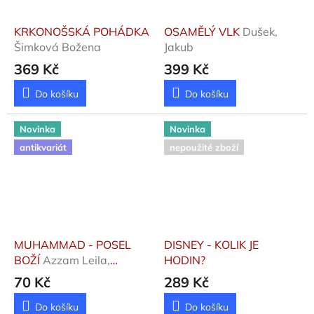
KRKONOŠSKÁ POHÁDKA
OSAMĚLÝ VLK
Dušek,
Šimková Božena
Jakub
369 Kč
399 Kč
Do košíku
Do košíku
Novinka
Novinka
antikvariát
nepoužité zboží
MUHAMMAD - POSEL
DISNEY - KOLIK JE
BOŽÍ
Azzam Leila,
HODIN?
Gouverneur Aisha
70 Kč
289 Kč
Do košíku
Do košíku