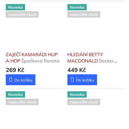
Novinka
Novinka
nepoužité zboží
nepoužité zboží
ZAJEČÍ KAMARÁDI HUP
HLEDÁNÍ BETTY
A HOP
Špačková Renata
MACDONALD
Becker
Paula
269 Kč
449 Kč
Do košíku
Do košíku
Novinka
Novinka
nepoužité zboží
nepoužité zboží