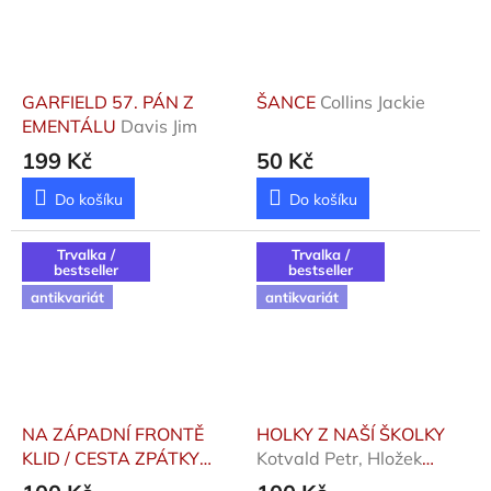
ž
p
ř
GARFIELD 57. PÁN Z
ŠANCE
Collins Jackie
e
EMENTÁLU
Davis Jim
s
199 Kč
50 Kč
3
0
Do košíku
Do košíku
l
Trvalka /
Trvalka /
e
bestseller
bestseller
t
antikvariát
antikvariát
.
NA ZÁPADNÍ FRONTĚ
HOLKY Z NAŠÍ ŠKOLKY
KLID / CESTA ZPÁTKY
Kotvald Petr, Hložek
Remarque Erich Maria
Stanislav