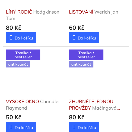
LÍNÝ RODIČ
Hodgkinson
LISTOVÁNÍ
Werich Jan
Tom
80 Kč
60 Kč
Do košíku
Do košíku
Trvalka /
Trvalka /
bestseller
bestseller
antikvariát
antikvariát
VYSOKÉ OKNO
Chandler
ZHUBNĚTE JEDNOU
Raymond
PROVŽDY
Mačingová
Antónia
50 Kč
80 Kč
Do košíku
Do košíku