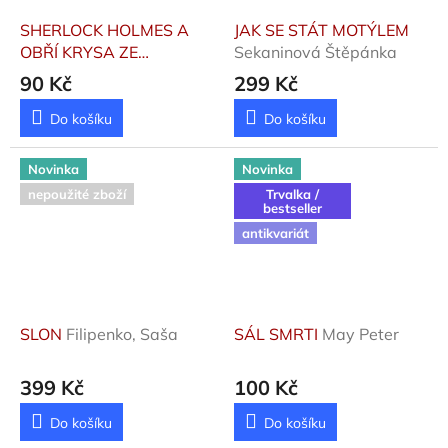
SHERLOCK HOLMES A
JAK SE STÁT MOTÝLEM
OBŘÍ KRYSA ZE
Sekaninová Štěpánka
SUMATRY
Vanneman
90 Kč
299 Kč
Alan
Do košíku
Do košíku
Novinka
Novinka
nepoužité zboží
Trvalka /
bestseller
antikvariát
SLON
Filipenko, Saša
SÁL SMRTI
May Peter
399 Kč
100 Kč
Do košíku
Do košíku