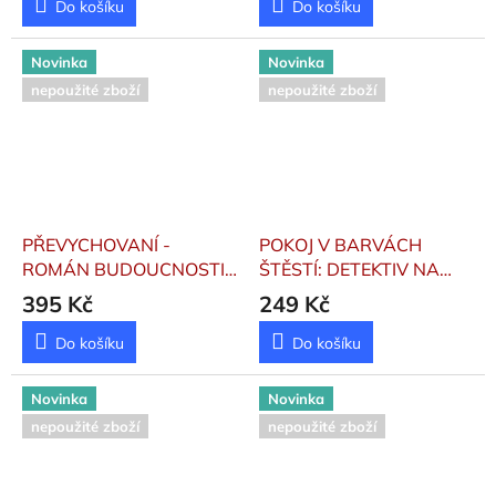
Do košíku
Do košíku
Novinka
Novinka
nepoužité zboží
nepoužité zboží
PŘEVYCHOVANÍ -
POKOJ V BARVÁCH
ROMÁN BUDOUCNOSTI
ŠTĚSTÍ: DETEKTIV NA
Barda, Jan
SCESTÍ 1
Hakuri
395 Kč
249 Kč
Do košíku
Do košíku
Novinka
Novinka
nepoužité zboží
nepoužité zboží