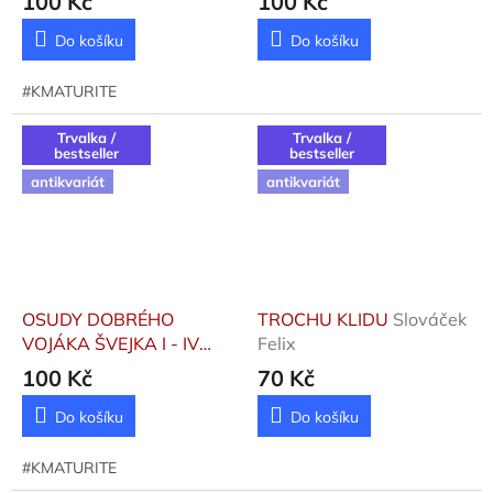
100 Kč
100 Kč
Do košíku
Do košíku
#KMATURITE
Trvalka /
Trvalka /
bestseller
bestseller
antikvariát
antikvariát
OSUDY DOBRÉHO
TROCHU KLIDU
Slováček
VOJÁKA ŠVEJKA I - IV
Felix
3SV.
Hašek Jaroslav
100 Kč
70 Kč
Do košíku
Do košíku
#KMATURITE