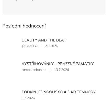
Poslední hodnocení
BEAUTY AND THE BEAT
Hodnocení
Jiří Matějů
|
2.8.2026
produktu
je
5
VYSTŘIHOVÁNKY - PRAŽSKÉ PAMÁTKY
z
5
Hodnocení
roman sekanina
|
13.7.2026
hvězdiček.
produktu
je
5
z
PODKIN JEDNOOUŠKO A DAR TEMNORY
5
hvězdiček.
Hodnocení
1.7.2026
produktu
je