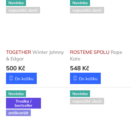
Novinka
Novinka
nepoužité zboží
nepoužité zboží
TOGETHER
Winter Johnny
ROSTEME SPOLU
Rope
& Edgar
Kate
500 Kč
548 Kč
Do košíku
Do košíku
Novinka
Novinka
Trvalka /
nepoužité zboží
bestseller
antikvariát