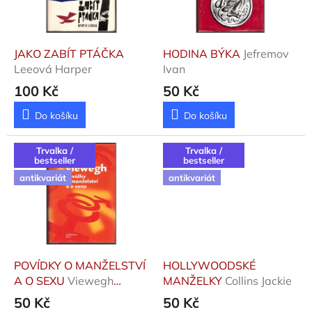
i
h
y
JAKO ZABÍT PTÁČKA
HODINA BÝKA
Jefremov
a
Leeová Harper
Ivan
g
100 Kč
50 Kč
r
Do košíku
Do košíku
a
m
Trvalka /
Trvalka /
bestseller
bestseller
o
antikvariát
antikvariát
d
e
s
k
y
POVÍDKY O MANŽELSTVÍ
HOLLYWOODSKÉ
A O SEXU
Viewegh
MANŽELKY
Collins Jackie
,
Michal
50 Kč
50 Kč
n