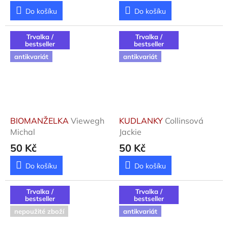
o
Do košíku
Do košíku
v
é
Trvalka /
Trvalka /
bestseller
bestseller
i
antikvariát
antikvariát
z
d
r
u
h
BIOMANŽELKA
Viewegh
KUDLANKY
Collinsová
Michal
Jackie
é
50 Kč
50 Kč
r
u
Do košíku
Do košíku
k
y
Trvalka /
Trvalka /
bestseller
bestseller
.
nepoužité zboží
antikvariát
U