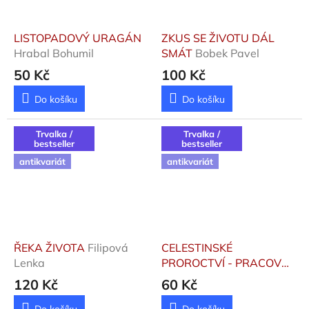
LISTOPADOVÝ URAGÁN
ZKUS SE ŽIVOTU DÁL
Hrabal Bohumil
SMÁT
Bobek Pavel
50 Kč
100 Kč
Do košíku
Do košíku
Trvalka /
Trvalka /
bestseller
bestseller
antikvariát
antikvariát
ŘEKA ŽIVOTA
Filipová
CELESTINSKÉ
Lenka
PROROCTVÍ - PRACOVNÍ
KNIHA
Redfield James,
120 Kč
60 Kč
Adrienne Carol