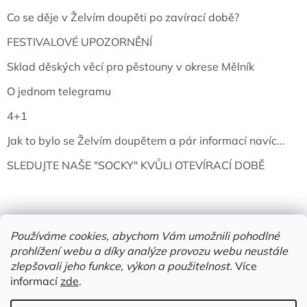
Co se děje v Želvím doupěti po zavírací době?
FESTIVALOVÉ UPOZORNĚNÍ
Sklad děských věcí pro pěstouny v okrese Mělník
O jednom telegramu
4+1
Jak to bylo se Želvím doupětem a pár informací navíc...
SLEDUJTE NAŠE "SOCKY" KVŮLI OTEVÍRACÍ DOBĚ
Používáme cookies, abychom Vám umožnili pohodlné
prohlížení webu a díky analýze provozu webu neustále
zlepšovali jeho funkce, výkon a použitelnost.
Více
informací
zde
.
Vytvořil Shoptet