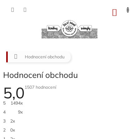
Přejít
na
NÁKU
obsah
KOŠÍK
Domů
Hodnocení obchodu
Hodnocení obchodu
5,0
Průměrné
1507 hodnocení
hodnocení
obchodu
je
5
1494x
5,0
z
4
9x
5
hvězdiček.
3
2x
2
0x
1
2x