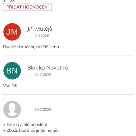
PŘIDAT HODNOCENÍ
V
ý
p
Jiří Matějů
JM
i
|
2.8.2026
Hodnocení obchodu je 5 z 5 hvězdiček.
s
h
Rychlé doručení, skvělá cena
o
d
n
Blanka Novotná
BN
o
|
21.7.2026
Hodnocení obchodu je 5 z 5 hvězdiček.
c
Vše OK.
e
n
í
|
14.7.2026
Hodnocení obchodu je 5 z 5 hvězdiček.
+ Extra rychlé odeslání
+ Zboží, které už jinde neměli