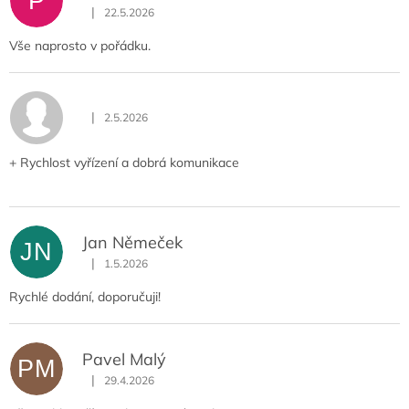
P
|
22.5.2026
Hodnocení obchodu je 5 z 5 hvězdiček.
Vše naprosto v pořádku.
|
2.5.2026
Hodnocení obchodu je 5 z 5 hvězdiček.
+ Rychlost vyřízení a dobrá komunikace
Jan Němeček
JN
|
1.5.2026
Hodnocení obchodu je 5 z 5 hvězdiček.
Rychlé dodání, doporučuji!
Pavel Malý
PM
|
29.4.2026
Hodnocení obchodu je 5 z 5 hvězdiček.