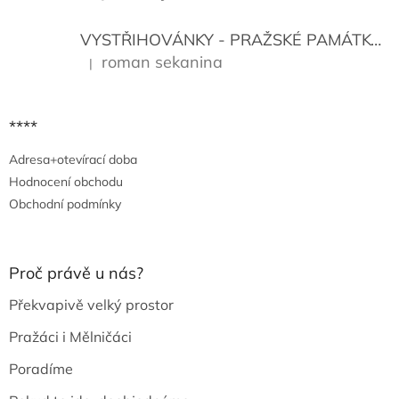
y
v
VYSTŘIHOVÁNKY - PRAŽSKÉ PAMÁTKY
K
ý
p
roman sekanina
|
Hodnocení produktu je 5 z 5 hvězdiček.
i
s
u
****
Adresa+otevírací doba
Hodnocení obchodu
Obchodní podmínky
Proč právě u nás?
Překvapivě velký prostor
Pražáci i Mělničáci
Poradíme