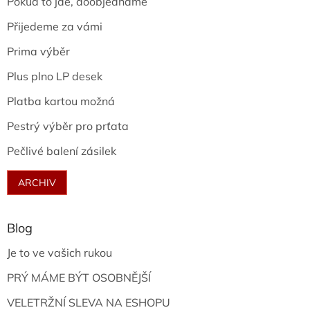
Pokud to jde, doobjednáme
Přijedeme za vámi
Prima výběr
Plus plno LP desek
Platba kartou možná
Pestrý výběr pro prťata
Pečlivé balení zásilek
ARCHIV
Blog
Je to ve vašich rukou
PRÝ MÁME BÝT OSOBNĚJŠÍ
VELETRŽNÍ SLEVA NA ESHOPU