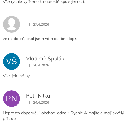
Vše rychle vyřízeno k naprosté spokojenosti.
|
27.4.2026
Hodnocení obchodu je 4 z 5 hvězdiček.
velmi dobré, psal jsem vám osobní dopis
Vladimír Špulák
VŠ
|
26.4.2026
Hodnocení obchodu je 5 z 5 hvězdiček.
Vše, jak má být.
Petr Nitka
PN
|
24.4.2026
Hodnocení obchodu je 5 z 5 hvězdiček.
Naprosto doporučuji obchod jednal : Rychlé A majitelé mají skvělý
přístup