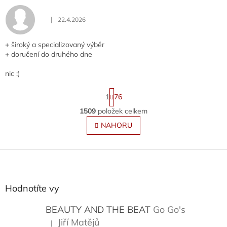
|
22.4.2026
Hodnocení obchodu je 5 z 5 hvězdiček.
+ široký a specializovaný výběr
+ doručení do druhého dne
nic :)
S
1
76
t
r
1509
položek celkem
O
á
v
NAHORU
n
l
k
o
á
v
Z
d
á
a
á
n
c
p
í
í
a
Hodnotíte vy
p
t
r
í
BEAUTY AND THE BEAT
Go Go's
v
k
Jiří Matějů
|
Hodnocení produktu je 5 z 5 hvězdiček.