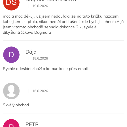
DŠ
|
19.6.2026
Hodnocení obchodu je 5 z 5 hvězdiček.
moc a moc děkuji, už jsem nedoufala, že na tuto knížku nazazím,
koho jsem se ptala, nikdo neměl ani tušení, kde bych ji sehnala.A já
jsem v tomto obchodě sehnala dokonce 2 kusy,vřelé
díky,Šantrůčková Dagmara
Dája
D
|
18.6.2026
Hodnocení obchodu je 5 z 5 hvězdiček.
Rychlé odeslání zboží a komunikace přes email
|
16.6.2026
Hodnocení obchodu je 5 z 5 hvězdiček.
Skvělý obchod.
PETR