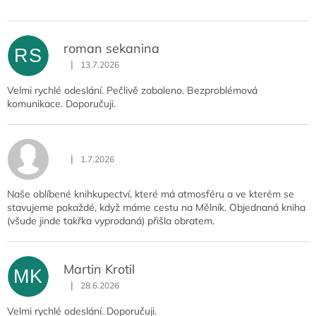
roman sekanina
RS
|
13.7.2026
Hodnocení obchodu je 5 z 5 hvězdiček.
Velmi rychlé odeslání. Pečlivě zabaleno. Bezproblémová
komunikace. Doporučuji.
|
1.7.2026
Hodnocení obchodu je 5 z 5 hvězdiček.
Naše oblíbené knihkupectví, které má atmosféru a ve kterém se
stavujeme pokaždé, když máme cestu na Mělník. Objednaná kniha
(všude jinde takřka vyprodaná) přišla obratem.
Martin Krotil
MK
|
28.6.2026
Hodnocení obchodu je 5 z 5 hvězdiček.
Velmi rychlé odeslání. Doporučuji.