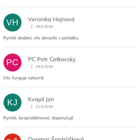
Veronika Hejnová
VH
|
28.6.2026
Hodnocení obchodu je 5 z 5 hvězdiček.
Rychlé dodání, vše dorazilo v pořádku.
PC Petr Cetkovsky
PC
|
24.6.2026
Hodnocení obchodu je 5 z 5 hvězdiček.
Vše funguje výborně
Kvapil Jan
KJ
|
21.6.2026
Hodnocení obchodu je 5 z 5 hvězdiček.
Rychlé, bezproblémové, doporučuji!
Dagmar Šantrůčková