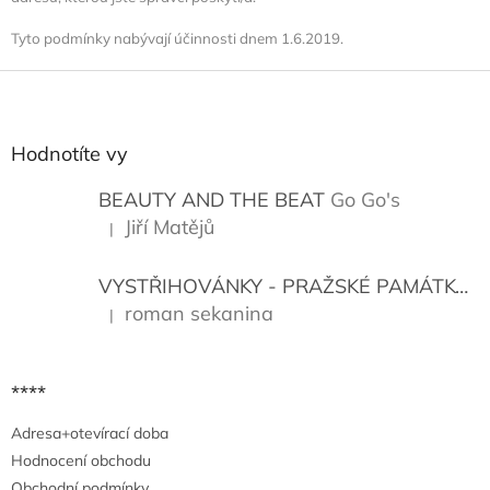
Tyto podmínky nabývají účinnosti dnem
1.6
.201
9
.
Z
á
p
a
Hodnotíte vy
t
í
BEAUTY AND THE BEAT
Go Go's
Jiří Matějů
|
Hodnocení produktu je 5 z 5 hvězdiček.
VYSTŘIHOVÁNKY - PRAŽSKÉ PAMÁTKY
K
roman sekanina
|
Hodnocení produktu je 5 z 5 hvězdiček.
****
Adresa+otevírací doba
Hodnocení obchodu
Obchodní podmínky