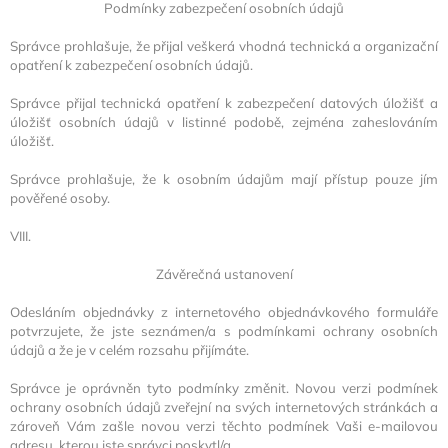
Podmínky zabezpečení osobních údajů
Správce prohlašuje, že přijal veškerá vhodná technická a organizační
opatření k zabezpečení osobních údajů.
Správce přijal technická opatření k zabezpečení datových úložišť a
úložišť osobních údajů v listinné podobě, zejména
zaheslováním
úložišť.
Správce prohlašuje, že k osobním údajům mají přístup pouze jím
pověřené osoby.
VIII.
Závěrečná ustanovení
Odesláním objednávky z internetového objednávkového formuláře
potvrzujete, že jste seznámen/a s podmínkami ochrany osobních
údajů a že je v celém rozsahu přijímáte.
Správce je oprávněn tyto podmínky změnit. Novou verzi podmínek
ochrany osobních údajů zveřejní na svých internetových stránkách a
zároveň Vám zašle novou verzi těchto podmínek Vaši e-mailovou
adresu, kterou jste správci poskytl/a.