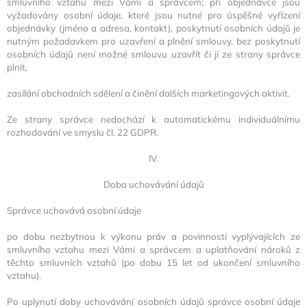
smluvního vztahu mezi Vámi a správcem; při objednávce jsou
vyžadovány osobní údaje, které jsou nutné pro úspěšné vyřízení
objednávky (jméno a adresa, kontakt), poskytnutí osobních údajů je
nutným požadavkem pro uzavření a plnění smlouvy, bez poskytnutí
osobních údajů není možné smlouvu uzavřít či jí ze strany správce
plnit,
zasílání obchodních sdělení a činění dalších marketingových aktivit.
Ze strany správce nedochází k automatickému individuálnímu
rozhodování ve smyslu čl. 22 GDPR.
IV.
Doba uchovávání údajů
Správce uchovává osobní údaje
po dobu nezbytnou k výkonu práv a povinností vyplývajících ze
smluvního vztahu mezi Vámi a správcem a uplatňování nároků z
těchto smluvních vztahů (po dobu 15 let od ukončení smluvního
vztahu).
Po uplynutí doby uchovávání osobních údajů správce osobní údaje