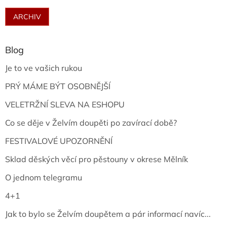
ARCHIV
Blog
Je to ve vašich rukou
PRÝ MÁME BÝT OSOBNĚJŠÍ
VELETRŽNÍ SLEVA NA ESHOPU
Co se děje v Želvím doupěti po zavírací době?
FESTIVALOVÉ UPOZORNĚNÍ
Sklad děských věcí pro pěstouny v okrese Mělník
O jednom telegramu
4+1
Jak to bylo se Želvím doupětem a pár informací navíc...