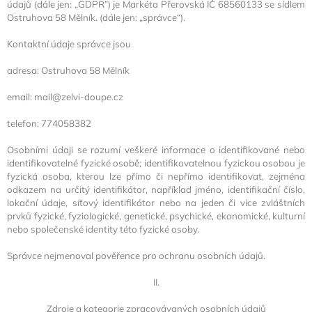
údajů (dále jen: „
GDPR
”) je
Markéta Přerovská
IČ
68560133
se sídlem
Ostruhova 58 Mělník
. (dále jen: „
správce
“).
Kontaktní údaje správce jsou
adresa:
Ostruhova 58 Mělník
email:
mail@zelvi-doupe.cz
telefon:
774058382
Osobními údaji se rozumí veškeré informace o identifikované nebo
identifikovatelné fyzické osobě; identifikovatelnou fyzickou osobou je
fyzická osoba, kterou lze přímo či nepřímo identifikovat, zejména
odkazem na určitý identifikátor, například jméno, identifikační číslo,
lokační údaje, síťový identifikátor nebo na jeden či více zvláštních
prvků fyzické, fyziologické, genetické, psychické, ekonomické, kulturní
nebo společenské identity této fyzické osoby.
Správce nejmenoval pověřence pro ochranu osobních údajů.
II.
Zdroje a kategorie zpracovávaných osobních údajů