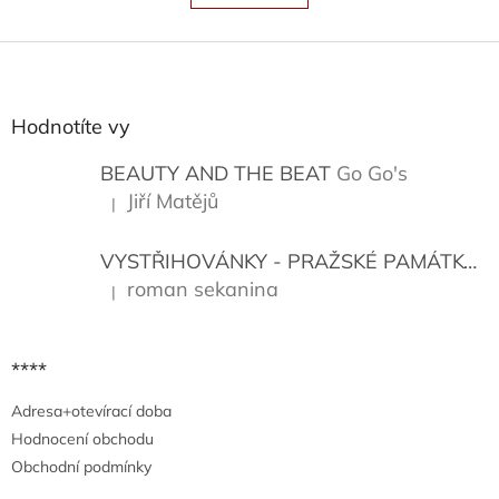
á
k
o
d
v
Z
a
á
c
á
n
í
p
í
p
a
Hodnotíte vy
r
t
v
í
BEAUTY AND THE BEAT
Go Go's
k
y
Jiří Matějů
|
Hodnocení produktu je 5 z 5 hvězdiček.
v
ý
VYSTŘIHOVÁNKY - PRAŽSKÉ PAMÁTKY
K
p
i
roman sekanina
|
Hodnocení produktu je 5 z 5 hvězdiček.
s
u
****
Adresa+otevírací doba
Hodnocení obchodu
Obchodní podmínky