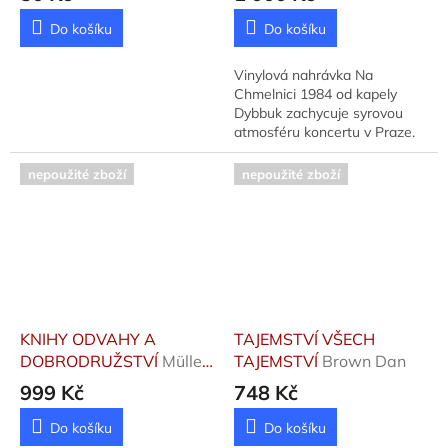
Do košíku
Do košíku
Vinylová nahrávka Na
Chmelnici 1984 od kapely
Dybbuk zachycuje syrovou
atmosféru koncertu v Praze.
Limitovaná edice vydaná
labelem PHR v roce 2023
nepoužité zboží
nepoužité zboží
přináší kompletní záznam...
KNIHY ODVAHY A
TAJEMSTVÍ VŠECH
DOBRODRUŽSTVÍ
Müller
TAJEMSTVÍ
Brown Dan
Ondřej, Neff Ondřej,
999 Kč
748 Kč
Novák Stanis
Do košíku
Do košíku