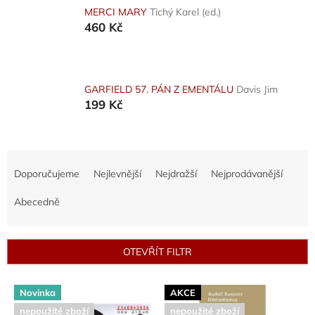
MERCI MARY
Tichý Karel (ed.)
460 Kč
GARFIELD 57. PÁN Z EMENTÁLU
Davis Jim
199 Kč
Ř
a
Doporučujeme
Nejlevnější
Nejdražší
Nejprodávanější
z
e
Abecedně
n
í
p
OTEVŘÍT FILTR
r
o
V
d
Novinka
AKCE
ý
u
nepoužité zboží
nepoužité zboží