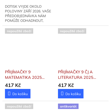
DOTISK VYJDE OKOLO
POLOVINY ZÁŘÍ 2026. VAŠE
PŘEDOBJEDNÁVKA NÁM
POMŮŽE ODHADNOUT,
KOLIK KUSŮ MÁME
DOOBJEDNAT.
nepoužité zboží
nepoužité zboží
PŘIJÍMAČKY 9
PŘIJÍMAČKY 9 ČJ A
MATEMATIKA 2025
LITERATURA 2025
neuveden
neuveden
417 Kč
417 Kč
Do košíku
Do košíku
nepoužité zboží
antikvariát