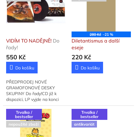
p
k
i
t
s
ů
p
r
o
280 Kč
–21 %
d
VIDÍM TO NADĚJNĚ!
Do
Diletantismus a další
u
řady!
eseje
k
550 Kč
220 Kč
t
ů
Do košíku
Do košíku
PŘEDPRODEJ NOVÉ
GRAMOFONOVÉ DESKY
SKUPINY Do řady!CD již k
dispozici, LP vyjde na konci
srpna 2026
Trvalka /
Trvalka /
bestseller
bestseller
nepoužité zboží
antikvariát