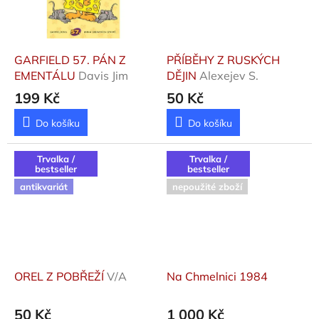
GARFIELD 57. PÁN Z
PŘÍBĚHY Z RUSKÝCH
EMENTÁLU
Davis Jim
DĚJIN
Alexejev S.
199 Kč
50 Kč
Do košíku
Do košíku
Trvalka /
Trvalka /
bestseller
bestseller
antikvariát
nepoužité zboží
OREL Z POBŘEŽÍ
V/A
Na Chmelnici 1984
50 Kč
1 000 Kč