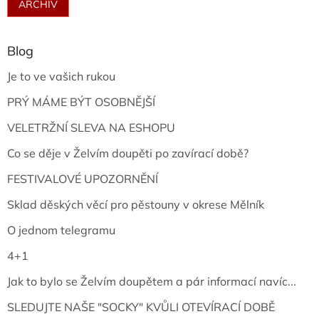
ARCHIV
Blog
Je to ve vašich rukou
PRÝ MÁME BÝT OSOBNĚJŠÍ
VELETRŽNÍ SLEVA NA ESHOPU
Co se děje v Želvím doupěti po zavírací době?
FESTIVALOVÉ UPOZORNĚNÍ
Sklad děských věcí pro pěstouny v okrese Mělník
O jednom telegramu
4+1
Jak to bylo se Želvím doupětem a pár informací navíc...
SLEDUJTE NAŠE "SOCKY" KVŮLI OTEVÍRACÍ DOBĚ