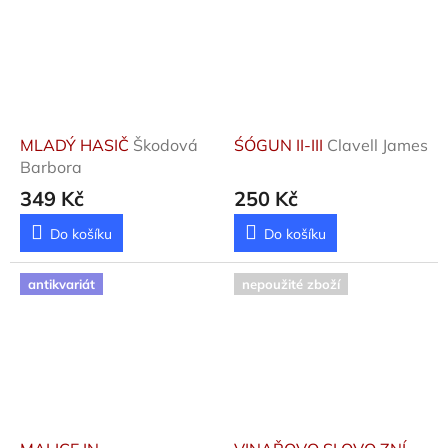
MLADÝ HASIČ
Škodová
ŚÓGUN II-III
Clavell James
Barbora
349 Kč
250 Kč
Do košíku
Do košíku
antikvariát
nepoužité zboží