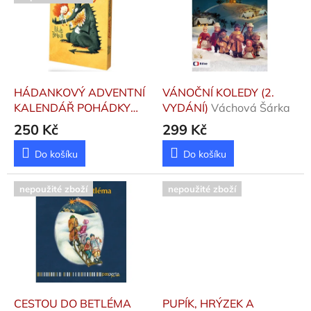
p
k
i
t
s
ů
p
r
o
d
HÁDANKOVÝ ADVENTNÍ
VÁNOČNÍ KOLEDY (2.
u
KALENDÁŘ POHÁDKY
VYDÁNÍ)
Váchová Šárka
k
Bendula, Petula
250 Kč
299 Kč
t
ů
Do košíku
Do košíku
nepoužité zboží
nepoužité zboží
CESTOU DO BETLÉMA
PUPÍK, HRÝZEK A