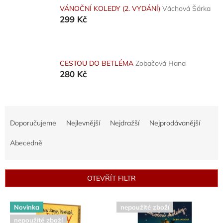
VÁNOČNÍ KOLEDY (2. VYDÁNÍ)
Váchová Šárka
299 Kč
CESTOU DO BETLÉMA
Zobačová Hana
280 Kč
Ř
a
Doporučujeme
Nejlevnější
Nejdražší
Nejprodávanější
z
e
Abecedně
n
í
p
OTEVŘÍT FILTR
r
o
V
d
Novinka
nepoužité zboží
ý
u
nepoužité zboží