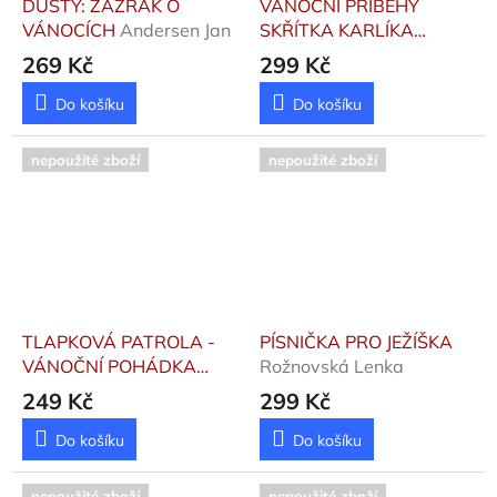
DUSTY: ZÁZRAK O
VÁNOČNÍ PŘÍBĚHY
VÁNOCÍCH
Andersen Jan
SKŘÍTKA KARLÍKA
Borodziuk Bernadetta
269 Kč
299 Kč
Do košíku
Do košíku
nepoužité zboží
nepoužité zboží
TLAPKOVÁ PATROLA -
PÍSNIČKA PRO JEŽÍŠKA
VÁNOČNÍ POHÁDKA
Rožnovská Lenka
Kolektiv
249 Kč
299 Kč
Do košíku
Do košíku
nepoužité zboží
nepoužité zboží