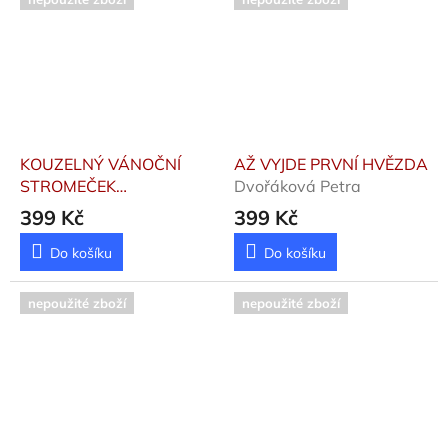
KOUZELNÝ VÁNOČNÍ
AŽ VYJDE PRVNÍ HVĚZDA
STROMEČEK
Dvořáková Petra
Pruszkowska-Sokalla
399 Kč
399 Kč
Katarzyna
Do košíku
Do košíku
nepoužité zboží
nepoužité zboží