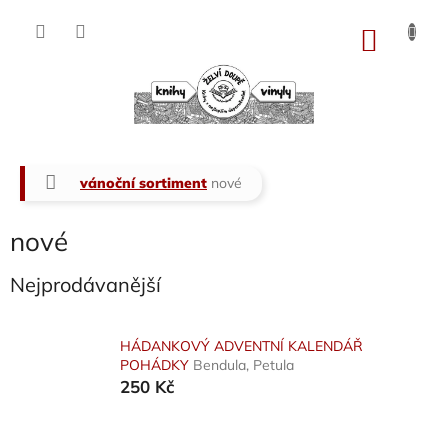
Přejít
na
NÁKU
obsah
KOŠÍK
Domů
vánoční sortiment
nové
nové
Nejprodávanější
HÁDANKOVÝ ADVENTNÍ KALENDÁŘ
POHÁDKY
Bendula, Petula
250 Kč