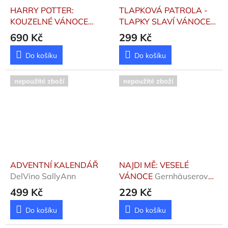
HARRY POTTER:
TLAPKOVÁ PATROLA -
KOUZELNÉ VÁNOCE
TLAPKY SLAVÍ VÁNOCE
(ADVENTNÍ KALENDÁŘ)
Kolektiv
690 Kč
299 Kč
Kolektiv
Do košíku
Do košíku
nepoužité zboží
nepoužité zboží
ADVENTNÍ KALENDÁŘ
NAJDI MĚ: VESELÉ
DelVino SallyAnn
VÁNOCE
Gernhäuserová
Susanne
499 Kč
229 Kč
Do košíku
Do košíku