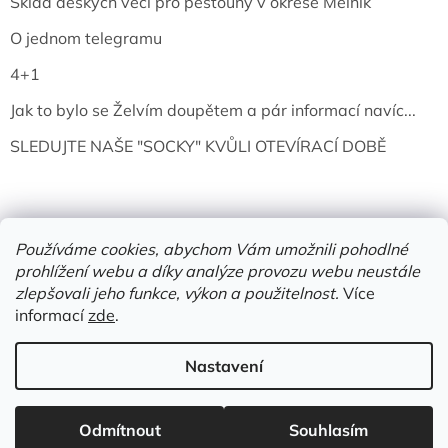
Sklad děských věcí pro pěstouny v okrese Mělník
O jednom telegramu
4+1
Jak to bylo se Želvím doupětem a pár informací navíc...
SLEDUJTE NAŠE "SOCKY" KVŮLI OTEVÍRACÍ DOBĚ
Používáme cookies, abychom Vám umožnili pohodlné
prohlížení webu a díky analýze provozu webu neustále
zlepšovali jeho funkce, výkon a použitelnost.
Více
informací
zde
.
Vytvořil Shoptet
Nastavení
Copyright 2026
Želví doupě | knihy & vinyly | Mělník
. Všechna
Odmítnout
Souhlasím
práva vyhrazena.
Upravit nastavení cookies