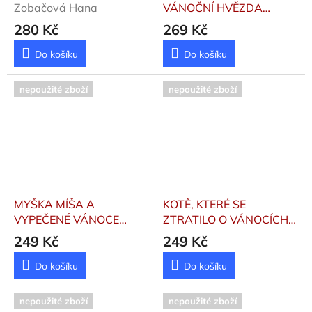
Zobačová Hana
VÁNOČNÍ HVĚZDA
Kaňkovská Kučerová
280 Kč
269 Kč
Tereza
Do košíku
Do košíku
nepoužité zboží
nepoužité zboží
MYŠKA MÍŠA A
KOTĚ, KTERÉ SE
VYPEČENÉ VÁNOCE
ZTRATILO O VÁNOCÍCH
Gessnerová Stephanie
Waterbrooková Rose
249 Kč
249 Kč
Do košíku
Do košíku
nepoužité zboží
nepoužité zboží