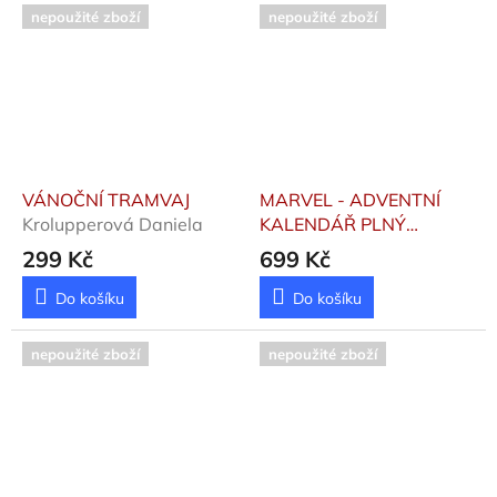
nepoužité zboží
nepoužité zboží
VÁNOČNÍ TRAMVAJ
MARVEL - ADVENTNÍ
Krolupperová Daniela
KALENDÁŘ PLNÝ
SUPERHRDINŮ
299 Kč
699 Kč
Do košíku
Do košíku
nepoužité zboží
nepoužité zboží