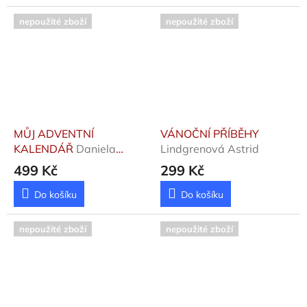
nepoužité zboží
nepoužité zboží
MŮJ ADVENTNÍ
VÁNOČNÍ PŘÍBĚHY
KALENDÁŘ
Daniela
Lindgrenová Astrid
Gamba, Donata
499 Kč
299 Kč
Montanari
Do košíku
Do košíku
nepoužité zboží
nepoužité zboží