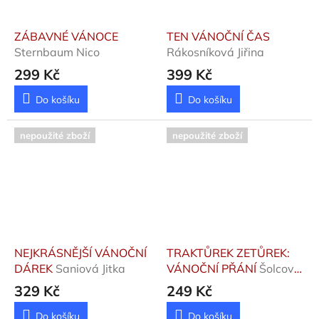
ZÁBAVNÉ VÁNOCE
TEN VÁNOČNÍ ČAS
Sternbaum Nico
Rákosníková Jiřina
299 Kč
399 Kč
Do košíku
Do košíku
nepoužité zboží
nepoužité zboží
NEJKRÁSNĚJŠÍ VÁNOČNÍ
TRAKTŮREK ZETŮREK:
DÁREK
Saniová Jitka
VÁNOČNÍ PŘÁNÍ
Šolcová
Petra
329 Kč
249 Kč
Do košíku
Do košíku