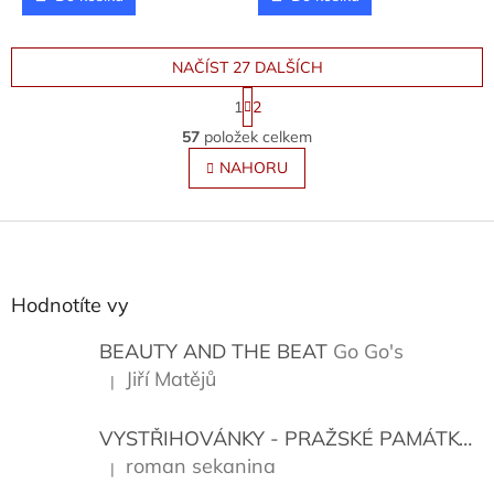
NAČÍST 27 DALŠÍCH
S
1
2
t
O
r
57
položek celkem
v
á
l
NAHORU
n
á
k
o
d
v
Z
a
á
c
á
n
í
p
í
p
a
Hodnotíte vy
r
t
v
í
BEAUTY AND THE BEAT
Go Go's
k
y
Jiří Matějů
|
Hodnocení produktu je 5 z 5 hvězdiček.
v
ý
VYSTŘIHOVÁNKY - PRAŽSKÉ PAMÁTKY
K
p
i
roman sekanina
|
Hodnocení produktu je 5 z 5 hvězdiček.
s