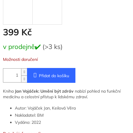
399 Kč
Měrná
v prodejně✔️
(>3 ks)
cena:
Možnosti doručení
Přidat do košíku
Kniha
Jan Vojáček: Umění být zdráv
nabízí pohled na funkční
medicínu a celostní přístup k lidskému zdraví.
Autor: Vojáček Jan, Keilová Věra
Nakladatel: BM
Vydáno: 2022