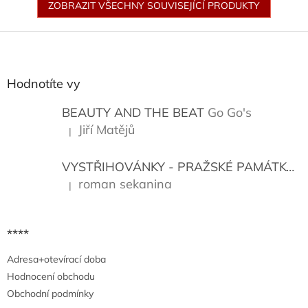
ZOBRAZIT VŠECHNY SOUVISEJÍCÍ PRODUKTY
Z
á
p
a
Hodnotíte vy
t
í
BEAUTY AND THE BEAT
Go Go's
Jiří Matějů
|
Hodnocení produktu je 5 z 5 hvězdiček.
VYSTŘIHOVÁNKY - PRAŽSKÉ PAMÁTKY
K
roman sekanina
|
Hodnocení produktu je 5 z 5 hvězdiček.
****
Adresa+otevírací doba
Hodnocení obchodu
Obchodní podmínky