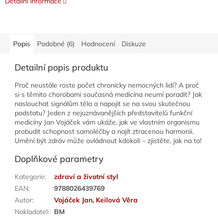
Detailní informace
Popis
Podobné (6)
Hodnocení
Diskuze
Detailní popis produktu
Proč neustále roste počet chronicky nemocných lidí? A proč
si s těmito chorobami současná medicína neumí poradit? Jak
naslouchat signálům těla a napojit se na svou skutečnou
podstatu? Jeden z nejuznávanějších představitelů funkční
medicíny Jan Vojáček vám ukáže, jak ve vlastním organismu
probudit schopnost samoléčby a najít ztracenou harmonii.
Umění být zdráv může ovládnout kdokoli – zjistěte, jak na to!
Doplňkové parametry
Kategorie
:
zdraví a životní styl
EAN
:
9788026439769
Autor
:
Vojáček Jan, Keilová Věra
Nakladatel
:
BM