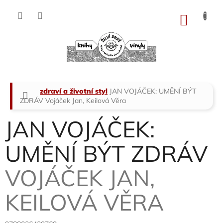
Přejít
na
NÁKU
obsah
KOŠÍK
Domů
zdraví a životní styl
JAN VOJÁČEK: UMĚNÍ BÝT
ZDRÁV
Vojáček Jan, Keilová Věra
JAN VOJÁČEK:
UMĚNÍ BÝT ZDRÁV
VOJÁČEK JAN,
KEILOVÁ VĚRA