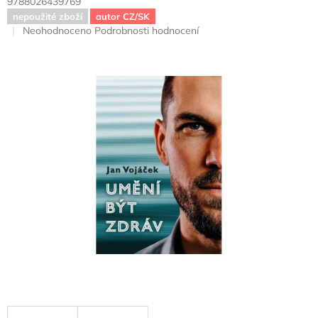
9788026439769
nepoužité zboží
autor CZ/SK
Průměrné
Neohodnoceno
Podrobnosti hodnocení
hodnocení
produktu
je
0,0
z
5
hvězdiček.