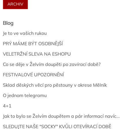
ARCHIV
Blog
Je to ve vašich rukou
PRÝ MÁME BÝT OSOBNĚJŠÍ
VELETRŽNÍ SLEVA NA ESHOPU
Co se děje v Želvím doupěti po zavírací době?
FESTIVALOVÉ UPOZORNĚNÍ
Sklad děských věcí pro pěstouny v okrese Mělník
O jednom telegramu
4+1
Jak to bylo se Želvím doupětem a pár informací navíc...
SLEDUJTE NAŠE "SOCKY" KVŮLI OTEVÍRACÍ DOBĚ