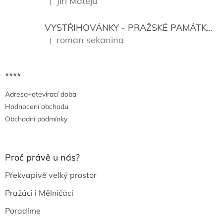
Jiří Matějů
|
Hodnocení produktu je 5 z 5 hvězdiček.
VYSTŘIHOVÁNKY - PRAŽSKÉ PAMÁTKY
K
roman sekanina
|
Hodnocení produktu je 5 z 5 hvězdiček.
****
Adresa+otevírací doba
Hodnocení obchodu
Obchodní podmínky
Proč právě u nás?
Překvapivě velký prostor
Pražáci i Mělničáci
Poradíme