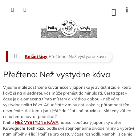
Přejít
na
NÁKU
obsah
KOŠÍK
Domů
Knižní tipy
Přečteno: Než vystydne káva
Přečteno: Než vystydne káva
V jedné malé zastrčené kavárničce v Japonsku je zvláštní židle, která
když si na ni sednete, vás může přenést do minulosti. Cesta zpět v
čase je ale omezena tímto místem a krátkou dobou - než vám
vystydne nalitá káva. Ať uděláte v minulosti cokoliv, přítomnost tím
nezměníte. A k tomu jsou ještě další přísná pravidla… Má tedy vůbec
cenu tento návrat podnikat?
Knihu
NEŽ VYSTYDNE KÁVA
napsal současný japonský autor
Kawaguchi Toshikazu
podle své stejnojmenné divadelní hry a vypráví
nám příběhy 4 lidí, kteří se pro cestu v čase rozhodli. Nemohli sice nic