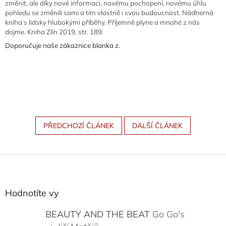
změnit, ale díky nové informaci, novému pochopení, novému úhlu
pohledu se změnili sami a tím vlastně i svou budoucnost. Nádherná
kniha s lidsky hlubokými příběhy. Příjemně plyne a mnohé z nás
dojme. Kniha Zlín 2019, str. 189.
Doporučuje naše zákaznice blanka z.
PŘEDCHOZÍ ČLÁNEK
DALŠÍ ČLÁNEK
Z
á
p
a
Hodnotíte vy
t
í
BEAUTY AND THE BEAT
Go Go's