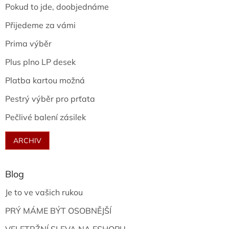
Pokud to jde, doobjednáme
Přijedeme za vámi
Prima výběr
Plus plno LP desek
Platba kartou možná
Pestrý výběr pro prťata
Pečlivé balení zásilek
ARCHIV
Blog
Je to ve vašich rukou
PRÝ MÁME BÝT OSOBNĚJŠÍ
VELETRŽNÍ SLEVA NA ESHOPU