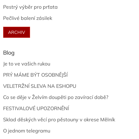
Pestrý výběr pro prťata
Pečlivé balení zásilek
ARCHIV
Blog
Je to ve vašich rukou
PRÝ MÁME BÝT OSOBNĚJŠÍ
VELETRŽNÍ SLEVA NA ESHOPU
Co se děje v Želvím doupěti po zavírací době?
FESTIVALOVÉ UPOZORNĚNÍ
Sklad děských věcí pro pěstouny v okrese Mělník
O jednom telegramu