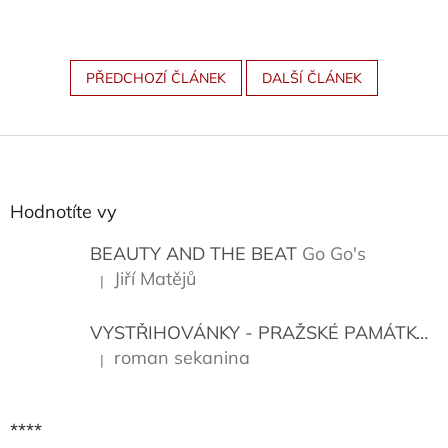
PŘEDCHOZÍ ČLÁNEK
DALŠÍ ČLÁNEK
Z
á
p
a
Hodnotíte vy
t
í
BEAUTY AND THE BEAT
Go Go's
Jiří Matějů
|
Hodnocení produktu je 5 z 5 hvězdiček.
VYSTŘIHOVÁNKY - PRAŽSKÉ PAMÁTKY
K
roman sekanina
|
Hodnocení produktu je 5 z 5 hvězdiček.
****