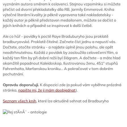
vyznáním autora směrem k oslavenci. Stejnou vzpomínku si můžete
přečíst od dvorní překladatelky díla RB, Jarmily Emmerové. Kniha
výtečné literární kvality je pěkně vypravena také nakladatelsky -
každý autor je pěkně představen medailonem, můžete se dočíst o
jejich knihách a případně se inspirovat k další četbě.
Ale co hůř - povídky k poctě Raye Braduburyho jsou proklatě
bradburyovské. Proklatě čitelné. Začnete číst jednu a nepustí vás.
Dočtete, otočíte stránku - a najdete úplně jinou polohu, ale opět
neodtrhnutelnou. Každá z povídek by zasloužila celovečerní film, a
každý ten film by při dobré režii byl šlágrem. A dočtete - a máte hlad
okamžitě popadnout Kaleidoskop, Ilustrovanou ženu, 451° stupňů
Fahrenheita, Marťanskou kroniku... A pokračovat v tom dobrém
pochutnání.
Opravdu doporučuji.
K dispozici zde (a pokud vám vyběhne prázdná
stránka,
napište mi, že ji mám doobjednat
).
Seznam všech knih
, které lze aktuálně sehnat od Bradburyho