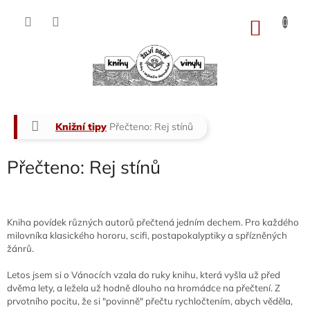
Přejít
na
NÁKU
obsah
KOŠÍK
Domů
Knižní tipy
Přečteno: Rej stínů
Přečteno: Rej stínů
Kniha povídek různých autorů přečtená jedním dechem. Pro každého
milovníka klasického hororu, scifi, postapokalyptiky a spřízněných
žánrů.
Letos jsem si o Vánocích vzala do ruky knihu, která vyšla už před
dvěma lety, a ležela už hodně dlouho na hromádce na přečtení. Z
prvotního pocitu, že si "povinně" přečtu rychločtením, abych věděla,