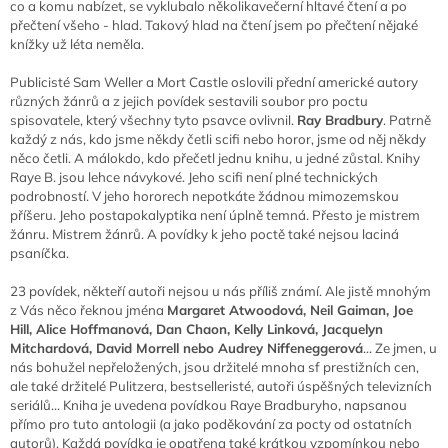
co a komu nabízet, se vyklubalo několikavečerní hltavé čtení a po
přečtení všeho - hlad. Takový hlad na čtení jsem po přečtení nějaké
knížky už léta neměla.
Publicisté Sam Weller a Mort Castle oslovili přední americké autory
různých žánrů a z jejich povídek sestavili soubor pro poctu
spisovatele, který všechny tyto psavce ovlivnil.
Ray Bradbury
. Patrně
každý z nás, kdo jsme někdy četli scifi nebo horor, jsme od něj někdy
něco četli. A málokdo, kdo přečetl jednu knihu, u jedné zůstal. Knihy
Raye B. jsou lehce návykové. Jeho scifi není plné technických
podrobností. V jeho hororech nepotkáte žádnou mimozemskou
příšeru. Jeho postapokalyptika není úplně temná. Přesto je mistrem
žánru. Mistrem žánrů. A povídky k jeho poctě také nejsou laciná
psaníčka.
23 povídek, někteří autoři nejsou u nás příliš známí. Ale jistě mnohým
z Vás něco řeknou jména
Margaret Atwoodová, Neil Gaiman, Joe
Hill, Alice Hoffmanová, Dan Chaon, Kelly Linková, Jacquelyn
Mitchardová, David Morrell nebo Audrey Niffeneggerová
... Ze jmen, u
nás bohužel nepřeložených, jsou držitelé mnoha sf prestižních cen,
ale také držitelé Pulitzera, bestselleristé, autoři úspěšných televizních
seriálů... Kniha je uvedena povídkou Raye Bradburyho, napsanou
přímo pro tuto antologii (a jako poděkování za pocty od ostatních
autorů). Každá povídka je opatřena také krátkou vzpomínkou nebo