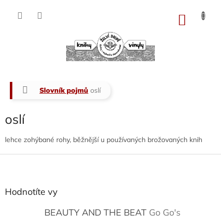
Přejít
na
NÁKU
obsah
KOŠÍK
Domů
Slovník pojmů
oslí
oslí
lehce zohýbané rohy, běžnější u používaných brožovaných knih
Z
á
p
a
Hodnotíte vy
t
í
BEAUTY AND THE BEAT
Go Go's