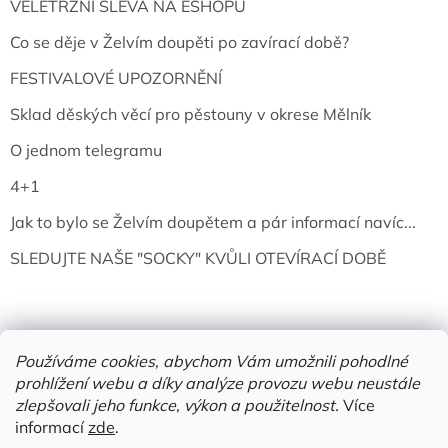
VELETRŽNÍ SLEVA NA ESHOPU
Co se děje v Želvím doupěti po zavírací době?
FESTIVALOVÉ UPOZORNĚNÍ
Sklad děských věcí pro pěstouny v okrese Mělník
O jednom telegramu
4+1
Jak to bylo se Želvím doupětem a pár informací navíc...
SLEDUJTE NAŠE "SOCKY" KVŮLI OTEVÍRACÍ DOBĚ
Používáme cookies, abychom Vám umožnili pohodlné
prohlížení webu a díky analýze provozu webu neustále
zlepšovali jeho funkce, výkon a použitelnost.
Více
informací
zde
.