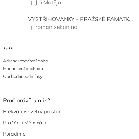
Jiří Matějů
|
Hodnocení produktu je 5 z 5 hvězdiček.
VYSTŘIHOVÁNKY - PRAŽSKÉ PAMÁTKY
K
roman sekanina
|
Hodnocení produktu je 5 z 5 hvězdiček.
****
Adresa+otevírací doba
Hodnocení obchodu
Obchodní podmínky
Proč právě u nás?
Překvapivě velký prostor
Pražáci i Mělničáci
Poradíme