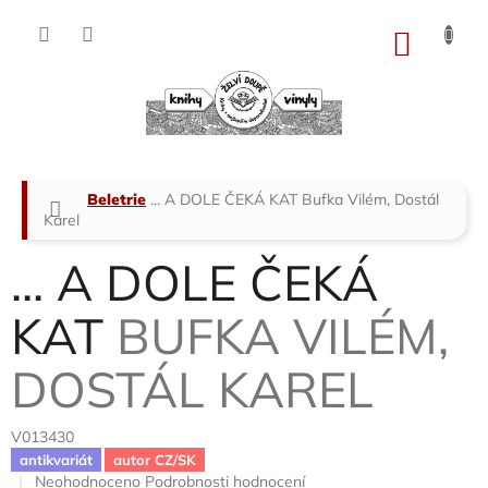
Přejít
na
NÁKU
obsah
KOŠÍK
Domů
Beletrie
... A DOLE ČEKÁ KAT
Bufka Vilém, Dostál
Karel
... A DOLE ČEKÁ
KAT
BUFKA VILÉM,
DOSTÁL KAREL
V013430
antikvariát
autor CZ/SK
Průměrné
Neohodnoceno
Podrobnosti hodnocení