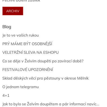
Pečlivé balení zásilek
ARCHIV
Blog
Je to ve vašich rukou
PRÝ MÁME BÝT OSOBNĚJŠÍ
VELETRŽNÍ SLEVA NA ESHOPU
Co se děje v Želvím doupěti po zavírací době?
FESTIVALOVÉ UPOZORNĚNÍ
Sklad děských věcí pro pěstouny v okrese Mělník
O jednom telegramu
4+1
Jak to bylo se Želvím doupětem a pár informací navíc...