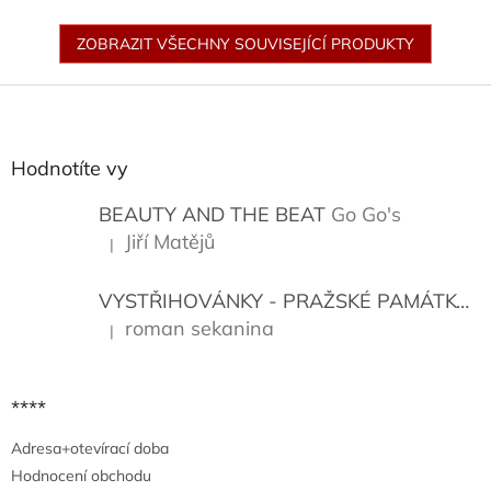
ZOBRAZIT VŠECHNY SOUVISEJÍCÍ PRODUKTY
Z
á
p
a
Hodnotíte vy
t
í
BEAUTY AND THE BEAT
Go Go's
Jiří Matějů
|
Hodnocení produktu je 5 z 5 hvězdiček.
VYSTŘIHOVÁNKY - PRAŽSKÉ PAMÁTKY
K
roman sekanina
|
Hodnocení produktu je 5 z 5 hvězdiček.
****
Adresa+otevírací doba
Hodnocení obchodu