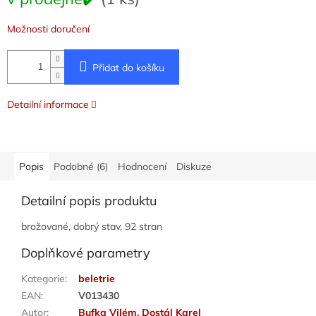
cena:
Možnosti doručení
Přidat do košíku
Detailní informace
Popis
Podobné (6)
Hodnocení
Diskuze
Detailní popis produktu
brožované, dobrý stav, 92 stran
Doplňkové parametry
Kategorie
:
beletrie
EAN
:
V013430
Autor
:
Bufka Vilém, Dostál Karel