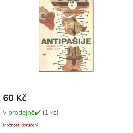
0,0
z
5
hvězdiček.
60 Kč
Měrná
v prodejně✔️
(1 ks)
cena:
Možnosti doručení