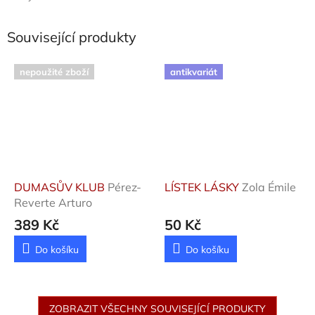
Související produkty
nepoužité zboží
antikvariát
DUMASŮV KLUB
Pérez-
LÍSTEK LÁSKY
Zola Émile
Reverte Arturo
389 Kč
50 Kč
Do košíku
Do košíku
ZOBRAZIT VŠECHNY SOUVISEJÍCÍ PRODUKTY