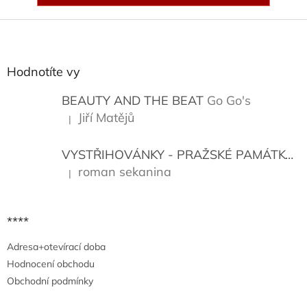
Z
á
p
a
Hodnotíte vy
t
í
BEAUTY AND THE BEAT
Go Go's
Jiří Matějů
|
Hodnocení produktu je 5 z 5 hvězdiček.
VYSTŘIHOVÁNKY - PRAŽSKÉ PAMÁTKY
K
roman sekanina
|
Hodnocení produktu je 5 z 5 hvězdiček.
****
Adresa+otevírací doba
Hodnocení obchodu
Obchodní podmínky