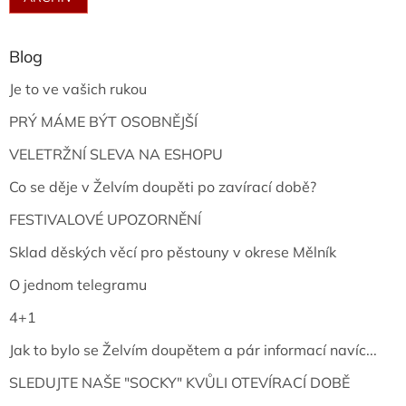
Blog
Je to ve vašich rukou
PRÝ MÁME BÝT OSOBNĚJŠÍ
VELETRŽNÍ SLEVA NA ESHOPU
Co se děje v Želvím doupěti po zavírací době?
FESTIVALOVÉ UPOZORNĚNÍ
Sklad děských věcí pro pěstouny v okrese Mělník
O jednom telegramu
4+1
Jak to bylo se Želvím doupětem a pár informací navíc...
SLEDUJTE NAŠE "SOCKY" KVŮLI OTEVÍRACÍ DOBĚ