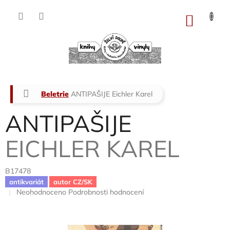
Přejít
na
NÁKU
obsah
KOŠÍK
Domů
Beletrie
ANTIPAŠIJE
Eichler Karel
ANTIPAŠIJE
EICHLER KAREL
B17478
antikvariát
autor CZ/SK
Průměrné
Neohodnoceno
Podrobnosti hodnocení
hodnocení
produktu
je