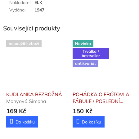
Nakladatel
:
ELK
Vydáno
:
1947
Související produkty
nepoužité zboží
Novinka
Trvalka /
bestseller
antikvariát
KUDLANKA BEZBOŽNÁ
POHÁDKA O ERÓTOVI A
Monyová Simona
FÁBULE / POSLEDNÍ
PROSLOV
Novalis /
169 Kč
150 Kč
Steiner Rudolf
Do košíku
Do košíku