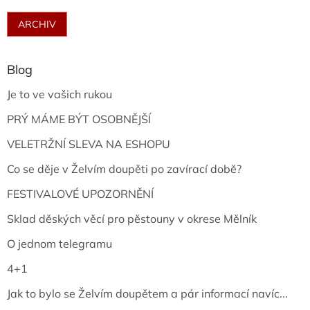
ARCHIV
Blog
Je to ve vašich rukou
PRÝ MÁME BÝT OSOBNĚJŠÍ
VELETRŽNÍ SLEVA NA ESHOPU
Co se děje v Želvím doupěti po zavírací době?
FESTIVALOVÉ UPOZORNĚNÍ
Sklad děských věcí pro pěstouny v okrese Mělník
O jednom telegramu
4+1
Jak to bylo se Želvím doupětem a pár informací navíc...