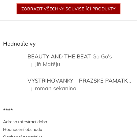
ZOBRAZIT VŠECHNY SOUVISEJÍCÍ PRODUKTY
Z
á
p
a
Hodnotíte vy
t
í
BEAUTY AND THE BEAT
Go Go's
Jiří Matějů
|
Hodnocení produktu je 5 z 5 hvězdiček.
VYSTŘIHOVÁNKY - PRAŽSKÉ PAMÁTKY
K
roman sekanina
|
Hodnocení produktu je 5 z 5 hvězdiček.
****
Adresa+otevírací doba
Hodnocení obchodu