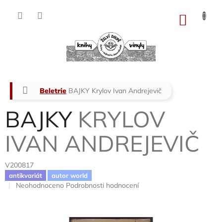
Přejít
na
NÁKU
obsah
KOŠÍK
Domů
Beletrie
BAJKY
Krylov Ivan Andrejevič
BAJKY
KRYLOV
IVAN ANDREJEVIČ
V200817
antikvariát
autor world
Průměrné
Neohodnoceno
Podrobnosti hodnocení
hodnocení
produktu
je