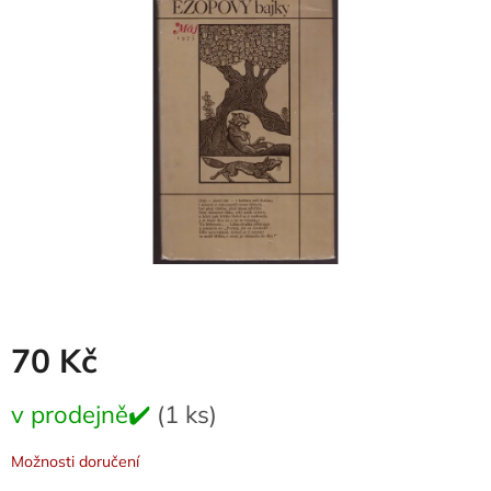
0,0
z
5
hvězdiček.
70 Kč
Měrná
v prodejně✔️
(1 ks)
cena:
Možnosti doručení