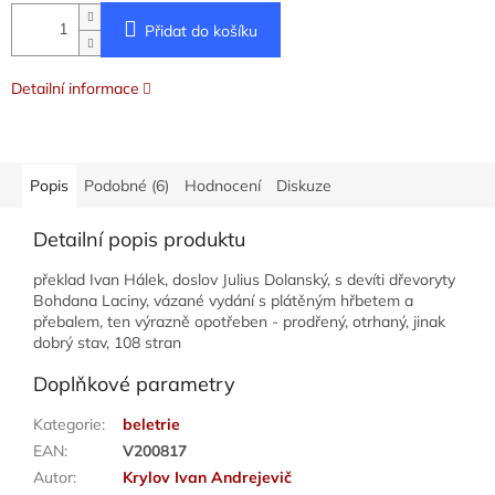
Přidat do košíku
Detailní informace
Popis
Podobné (6)
Hodnocení
Diskuze
Detailní popis produktu
překlad Ivan Hálek, doslov Julius Dolanský, s devíti dřevoryty
Bohdana Laciny, vázané vydání s plátěným hřbetem a
přebalem, ten výrazně opotřeben - prodřený, otrhaný, jinak
dobrý stav, 108 stran
Doplňkové parametry
Kategorie
:
beletrie
EAN
:
V200817
Autor
:
Krylov Ivan Andrejevič