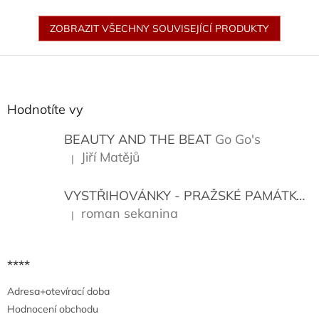
ZOBRAZIT VŠECHNY SOUVISEJÍCÍ PRODUKTY
Z
á
p
a
Hodnotíte vy
t
í
BEAUTY AND THE BEAT
Go Go's
Jiří Matějů
|
Hodnocení produktu je 5 z 5 hvězdiček.
VYSTŘIHOVÁNKY - PRAŽSKÉ PAMÁTKY
K
roman sekanina
|
Hodnocení produktu je 5 z 5 hvězdiček.
****
Adresa+otevírací doba
Hodnocení obchodu