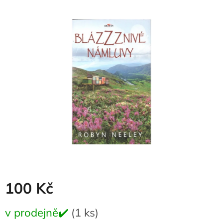
produktu
je
0,0
z
5
hvězdiček.
100 Kč
Měrná
v prodejně✔️
(1 ks)
cena: