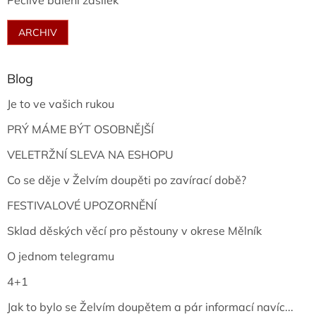
Pečlivé balení zásilek
ARCHIV
Blog
Je to ve vašich rukou
PRÝ MÁME BÝT OSOBNĚJŠÍ
VELETRŽNÍ SLEVA NA ESHOPU
Co se děje v Želvím doupěti po zavírací době?
FESTIVALOVÉ UPOZORNĚNÍ
Sklad děských věcí pro pěstouny v okrese Mělník
O jednom telegramu
4+1
Jak to bylo se Želvím doupětem a pár informací navíc...