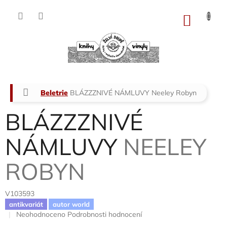
Přejít
na
NÁKU
obsah
KOŠÍK
Domů
Beletrie
BLÁZZZNIVÉ NÁMLUVY
Neeley Robyn
BLÁZZZNIVÉ
NÁMLUVY
NEELEY
ROBYN
V103593
antikvariát
autor world
Průměrné
Neohodnoceno
Podrobnosti hodnocení
hodnocení