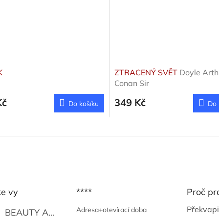
K
ZTRACENÝ SVĚT
Doyle Arth
Conan Sir
Kč
349 Kč
Do košíku
Do 
te vy
****
Proč pr
Překvapi
Adresa+otevírací doba
BEAUTY AND THE BEAT
Go Go's