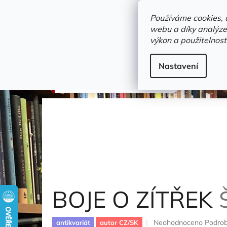
Přejít
objednavka@zelvi-doupe.cz
na
Používáme cookies, 
obsah
webu a díky analýze
Domů
výkon a použitelnost
Adresa+otevírací doba
Novinky
Trvalky a b
Beletrie
Nastavení
BOJE O ZÍTŘEK
Šalda F. X.
BOJE O ZÍTŘEK
Průměrné
Neohodnoceno
Podrob
antikvariát
autor CZ/SK