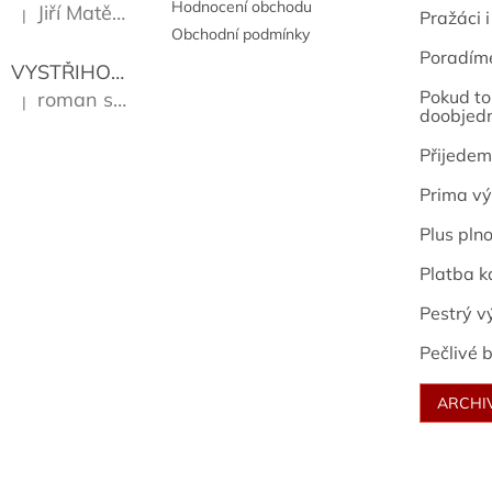
Hodnocení obchodu
Jiří Matějů
|
Pražáci i
Hodnocení produktu je 5 z 5 hvězdiček.
Obchodní podmínky
Poradím
VYSTŘIHOVÁNKY - PRAŽSKÉ PAMÁTKY
Kropáček J
Pokud to 
roman sekanina
|
Hodnocení produktu je 5 z 5 hvězdiček.
doobjed
Přijedem
Prima vý
Plus pln
Platba k
Pestrý v
Pečlivé b
ARCHI