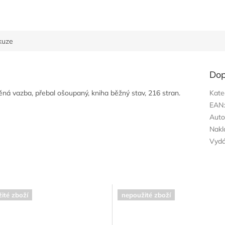
kuze
Dop
těná vazba, přebal ošoupaný, kniha běžný stav, 216 stran.
Kate
EAN
Auto
Nakl
Vyd
ité zboží
nepoužité zboží