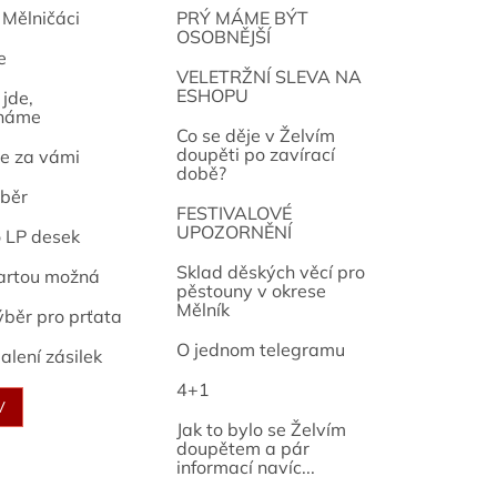
 Mělničáci
PRÝ MÁME BÝT
OSOBNĚJŠÍ
e
osef
VELETRŽNÍ SLEVA NA
ESHOPU
jde,
náme
Co se děje v Želvím
doupěti po zavírací
e za vámi
době?
běr
FESTIVALOVÉ
UPOZORNĚNÍ
o LP desek
Sklad děských věcí pro
artou možná
pěstouny v okrese
Mělník
ýběr pro prťata
O jednom telegramu
alení zásilek
4+1
V
Jak to bylo se Želvím
doupětem a pár
informací navíc...