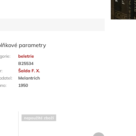
lňkové parametry
gorie
:
beletrie
:
B25534
r
:
Šalda F. X.
adatel
:
Melantrich
áno
:
1950
nepoužité zboží
Další