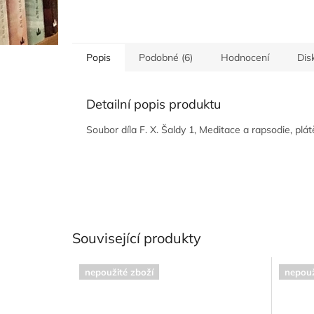
Popis
Podobné (6)
Hodnocení
Dis
Detailní popis produktu
Soubor díla F. X. Šaldy 1, Meditace a rapsodie, plá
Související produkty
nepoužité zboží
nepouž