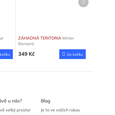
produkt
ur
ZÁHADNÁ TERITORIA
Minier
Bernard
349 Kč
košíku
Do košíku
ávě u nás?
Blog
vě velký prostor
Je to ve vašich rukou