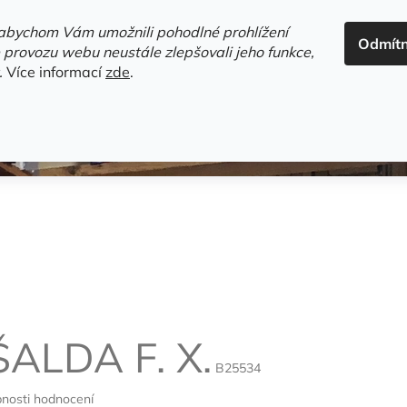
ADRESA+OTEVÍRACÍ DOBA
HODNOCENÍ OBCHODU
OBC
abychom Vám umožnili pohodlné prohlížení
Odmít
HLEDAT
 provozu webu neustále zlepšovali jeho funkce,
.
Více informací
zde
.
estsellery
Gramodesky
Detektivky
Knihy o Mělníku a 
ŠALDA F. X.
B25534
nosti hodnocení