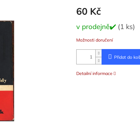
60 Kč
Měrná
v prodejně✔️
(1 ks)
cena:
Možnosti doručení
Přidat do koš
Detailní informace