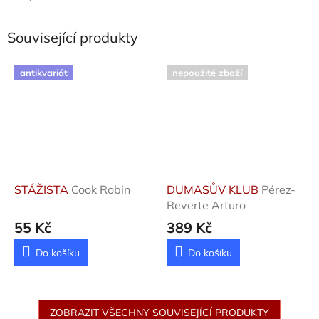
Související produkty
antikvariát
nepoužité zboží
STÁŽISTA
Cook Robin
DUMASŮV KLUB
Pérez-
Reverte Arturo
55 Kč
389 Kč
Do košíku
Do košíku
ZOBRAZIT VŠECHNY SOUVISEJÍCÍ PRODUKTY