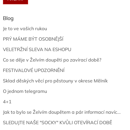
Blog
Je to ve vašich rukou
PRÝ MÁME BÝT OSOBNĚJŠÍ
VELETRŽNÍ SLEVA NA ESHOPU
Co se děje v Želvím doupěti po zavírací době?
FESTIVALOVÉ UPOZORNĚNÍ
Sklad děských věcí pro pěstouny v okrese Mělník
O jednom telegramu
4+1
Jak to bylo se Želvím doupětem a pár informací navíc...
SLEDUJTE NAŠE "SOCKY" KVŮLI OTEVÍRACÍ DOBĚ