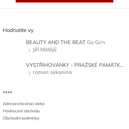
Z
á
p
a
Hodnotíte vy
t
í
BEAUTY AND THE BEAT
Go Go's
Jiří Matějů
|
Hodnocení produktu je 5 z 5 hvězdiček.
VYSTŘIHOVÁNKY - PRAŽSKÉ PAMÁTKY
K
roman sekanina
|
Hodnocení produktu je 5 z 5 hvězdiček.
****
Adresa+otevírací doba
Hodnocení obchodu
Obchodní podmínky