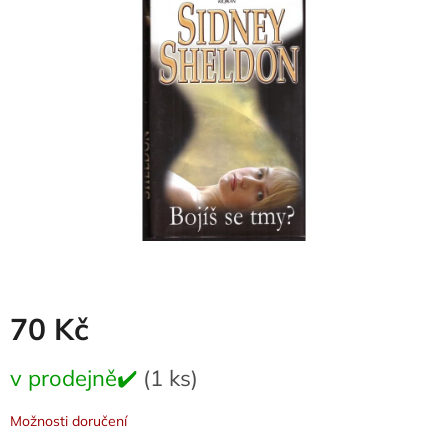
0,0
z
5
hvězdiček.
70 Kč
Měrná
v prodejně✔️
(1 ks)
cena:
Možnosti doručení