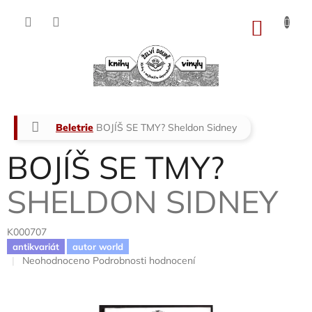
Přejít
na
NÁKU
obsah
KOŠÍK
Domů
Beletrie
BOJÍŠ SE TMY?
Sheldon Sidney
BOJÍŠ SE TMY?
SHELDON SIDNEY
K000707
antikvariát
autor world
Průměrné
Neohodnoceno
Podrobnosti hodnocení
hodnocení
produktu
je