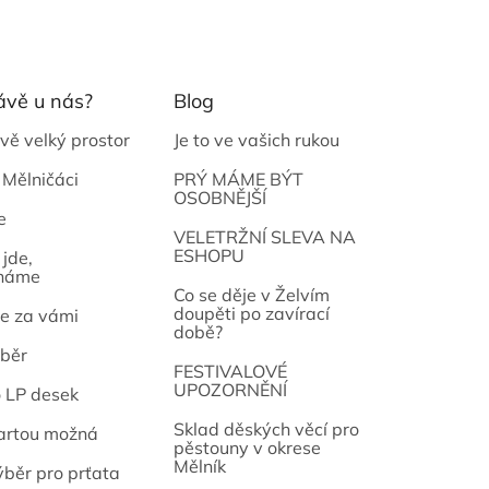
ávě u nás?
Blog
vě velký prostor
Je to ve vašich rukou
 Mělničáci
PRÝ MÁME BÝT
OSOBNĚJŠÍ
e
osef
VELETRŽNÍ SLEVA NA
ESHOPU
jde,
náme
Co se děje v Želvím
doupěti po zavírací
e za vámi
době?
běr
FESTIVALOVÉ
UPOZORNĚNÍ
o LP desek
Sklad děských věcí pro
artou možná
pěstouny v okrese
Mělník
ýběr pro prťata