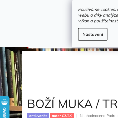
Přejít
objednavka@zelvi-doupe.cz
na
Používáme cookies, 
obsah
webu a díky analýze
Domů
výkon a použitelnost
Adresa+otevírací doba
Novinky
Trvalky a b
Beletrie
Nastavení
BOŽÍ MUKA / TRAPNÉ POVÍDKY
Čapek Karel
BOŽÍ MUKA / T
Průměrné
Neohodnoceno
Podrob
antikvariát
autor CZ/SK