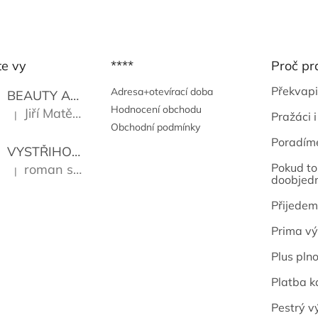
te vy
****
Proč pr
Překvapi
Adresa+otevírací doba
BEAUTY AND THE BEAT
Go Go's
Hodnocení obchodu
Jiří Matějů
|
Pražáci i
Hodnocení produktu je 5 z 5 hvězdiček.
Obchodní podmínky
Poradím
VYSTŘIHOVÁNKY - PRAŽSKÉ PAMÁTKY
Kropáček J
Pokud to 
roman sekanina
|
Hodnocení produktu je 5 z 5 hvězdiček.
doobjed
Přijedem
Prima vý
Plus pln
Platba k
Pestrý v