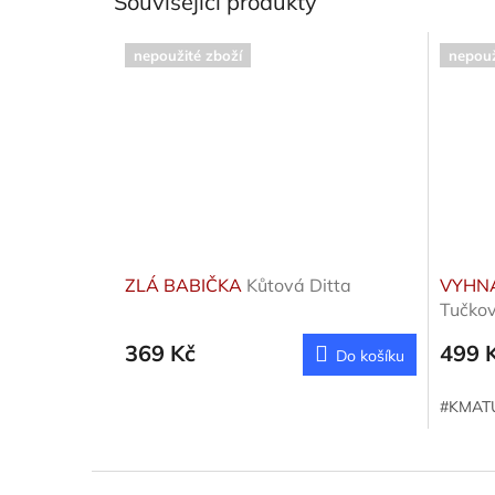
Související produkty
nepoužité zboží
nepouž
ZLÁ BABIČKA
Kůtová Ditta
VYHNÁ
Tučkov
369 Kč
499 
Do košíku
#KMAT
Z