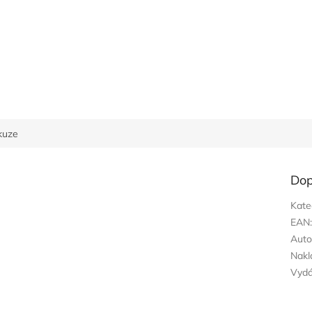
kuze
Dop
Kate
EAN
Auto
Nakl
Vyd