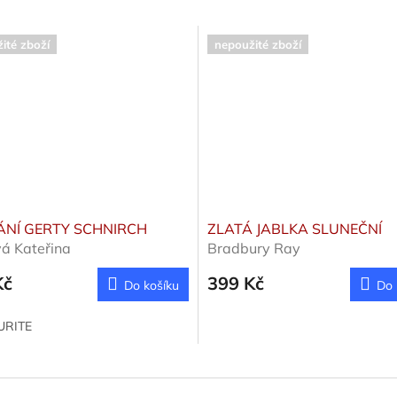
ité zboží
nepoužité zboží
NÍ GERTY SCHNIRCH
ZLATÁ JABLKA SLUNEČNÍ
á Kateřina
Bradbury Ray
Kč
399 Kč
Do košíku
Do 
URITE