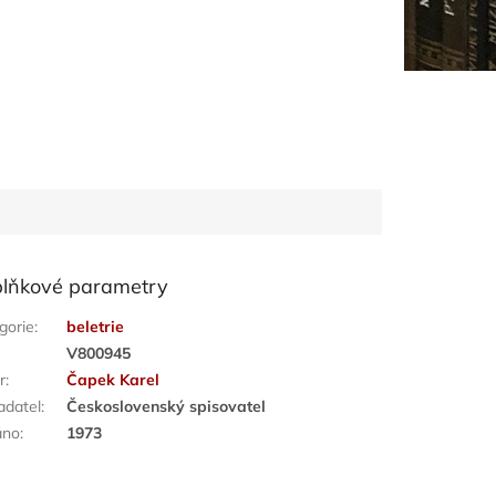
lňkové parametry
gorie
:
beletrie
:
V800945
r
:
Čapek Karel
adatel
:
Československý spisovatel
áno
:
1973