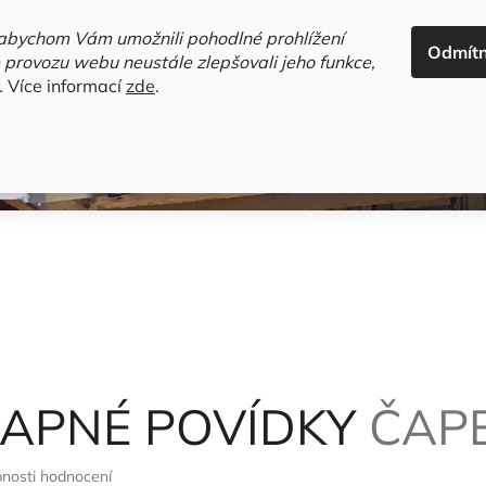
ADRESA+OTEVÍRACÍ DOBA
HODNOCENÍ OBCHODU
OBC
abychom Vám umožnili pohodlné prohlížení
Odmít
HLEDAT
 provozu webu neustále zlepšovali jeho funkce,
.
Více informací
zde
.
estsellery
Gramodesky
Detektivky
Knihy o Mělníku a 
RAPNÉ POVÍDKY
ČAP
nosti hodnocení