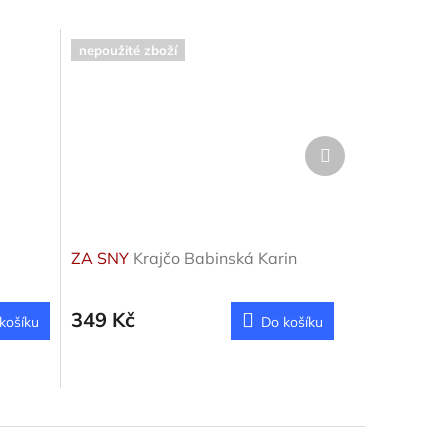
nepoužité zboží
Další
produkt
ZA SNY
Krajčo Babinská Karin
349 Kč
košíku
Do košíku