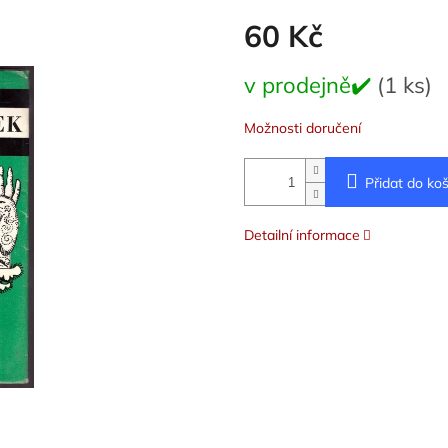
60 Kč
Měrná
v prodejně✔️
(1 ks)
cena:
Možnosti doručení
Přidat do koš
Detailní informace