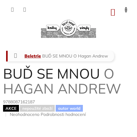
Přejít
na
NÁKU
obsah
KOŠÍK
Domů
Beletrie
BUĎ SE MNOU
O Hagan Andrew
BUĎ SE MNOU
O
HAGAN ANDREW
9788087162187
AKCE
nepoužité zboží
autor world
Průměrné
Neohodnoceno
Podrobnosti hodnocení
hodnocení
produktu
je