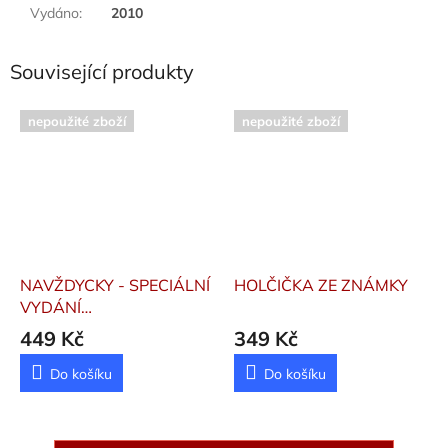
Vydáno
:
2010
Související produkty
nepoužité zboží
nepoužité zboží
NAVŽDYCKY - SPECIÁLNÍ
HOLČIČKA ZE ZNÁMKY
VYDÁNÍ
Nofreeusernames
449 Kč
349 Kč
Do košíku
Do košíku