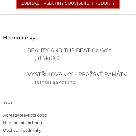
ZOBRAZIT VŠECHNY SOUVISEJÍCÍ PRODUKTY
Z
á
p
a
Hodnotíte vy
t
í
BEAUTY AND THE BEAT
Go Go's
Jiří Matějů
|
Hodnocení produktu je 5 z 5 hvězdiček.
VYSTŘIHOVÁNKY - PRAŽSKÉ PAMÁTKY
K
roman sekanina
|
Hodnocení produktu je 5 z 5 hvězdiček.
****
Adresa+otevírací doba
Hodnocení obchodu
Obchodní podmínky