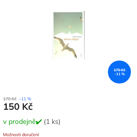
0,0
z
5
hvězdiček.
170 Kč
–11 %
170 Kč
–11 %
150 Kč
Měrná
v prodejně✔️
(1 ks)
cena:
Možnosti doručení