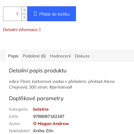
Přidat do košíku
Detailní informace
Popis
Podobné (6)
Hodnocení
Diskuze
Detailní popis produktu
edice Fleet, kartonová vazba s přebalem, překlad Alena
Chejnová, 300 stran, #jarnísleva#
Doplňkové parametry
Kategorie
:
beletrie
EAN
:
9788087162187
Autor
:
O Hagan Andrew
Nakladatel
:
Kniha Zlín