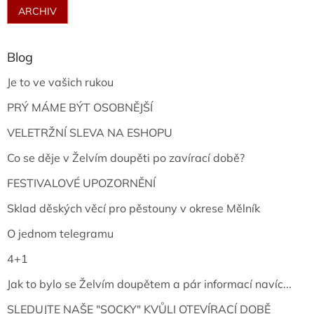
ARCHIV
Blog
Je to ve vašich rukou
PRÝ MÁME BÝT OSOBNĚJŠÍ
VELETRŽNÍ SLEVA NA ESHOPU
Co se děje v Želvím doupěti po zavírací době?
FESTIVALOVÉ UPOZORNĚNÍ
Sklad děských věcí pro pěstouny v okrese Mělník
O jednom telegramu
4+1
Jak to bylo se Želvím doupětem a pár informací navíc...
SLEDUJTE NAŠE "SOCKY" KVŮLI OTEVÍRACÍ DOBĚ