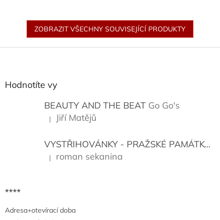
ZOBRAZIT VŠECHNY SOUVISEJÍCÍ PRODUKTY
Z
á
p
a
Hodnotíte vy
t
í
BEAUTY AND THE BEAT
Go Go's
Jiří Matějů
|
Hodnocení produktu je 5 z 5 hvězdiček.
VYSTŘIHOVÁNKY - PRAŽSKÉ PAMÁTKY
K
roman sekanina
|
Hodnocení produktu je 5 z 5 hvězdiček.
****
Adresa+otevírací doba