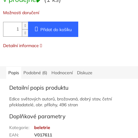
cena:
Možnosti doručení
Přidat do košíku
Detailní informace
Popis
Podobné (6)
Hodnocení
Diskuze
Detailní popis produktu
Edice světových autorů, brožovaná, dobrý stav, četní
překladatelé, obr. přílohy, 496 stran
Doplňkové parametry
Kategorie
:
beletrie
EAN
:
V017611