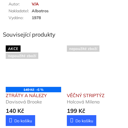
Autor
:
V/A
Nakladatel
:
Albatros
Vydáno
:
1978
Související produkty
AKCE
nepoužité zboží
nepoužité zboží
149 Kč
–6 %
ZTRÁTY A NÁLEZY
VĚČNÝ STRIPTÝZ
Davisová Brooke
Holcová Milena
140 Kč
199 Kč
Do košíku
Do košíku