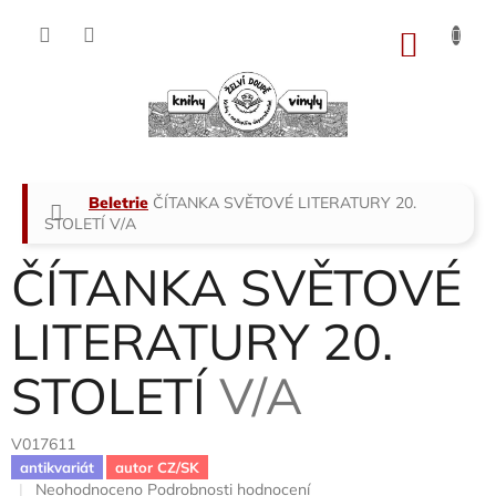
Přejít
na
NÁKU
obsah
KOŠÍK
Domů
Beletrie
ČÍTANKA SVĚTOVÉ LITERATURY 20.
STOLETÍ
V/A
ČÍTANKA SVĚTOVÉ
LITERATURY 20.
STOLETÍ
V/A
V017611
antikvariát
autor CZ/SK
Průměrné
Neohodnoceno
Podrobnosti hodnocení