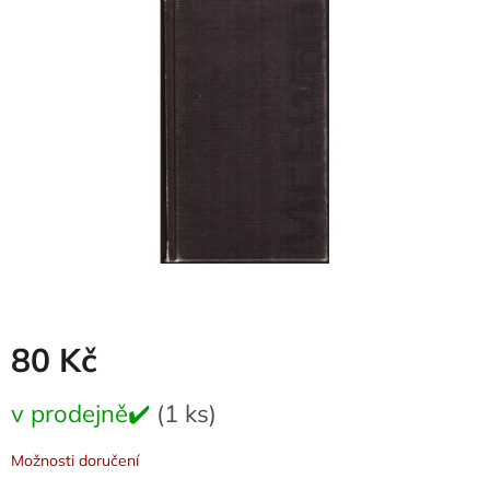
0,0
z
5
hvězdiček.
80 Kč
Měrná
v prodejně✔️
(1 ks)
cena:
Možnosti doručení