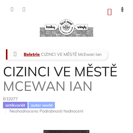
Přejít
na
NÁKU
obsah
KOŠÍK
Domů
Beletrie
CIZINCI VE MĚSTĚ
McEwan Ian
CIZINCI VE MĚSTĚ
MCEWAN IAN
B32077
antikvariát
autor world
Průměrné
Neohodnoceno
Podrobnosti hodnocení
hodnocení
produktu
je