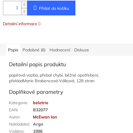
Přidat do košíku
Detailní informace
Popis
Podobné (6)
Hodnocení
Diskuze
Detailní popis produktu
papírová vazba, přebal chybí, běžné opotřebení,
překladMarie Brabencová-Válková, 128 stran
Doplňkové parametry
Kategorie
:
beletrie
EAN
:
B32077
Autor
:
McEwan Ian
Nakladatel
:
Argo
Vydáno
:
1996