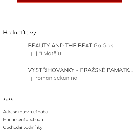
Z
á
p
a
Hodnotíte vy
t
í
BEAUTY AND THE BEAT
Go Go's
Jiří Matějů
|
Hodnocení produktu je 5 z 5 hvězdiček.
VYSTŘIHOVÁNKY - PRAŽSKÉ PAMÁTKY
K
roman sekanina
|
Hodnocení produktu je 5 z 5 hvězdiček.
****
Adresa+otevírací doba
Hodnocení obchodu
Obchodní podmínky