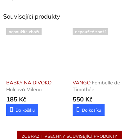
Související produkty
nepoužité zboží
nepoužité zboží
BABKY NA DIVOKO
VANGO
Fombelle de
Holcová Milena
Timothée
185 Kč
550 Kč
Do košíku
Do košíku
ZOBRAZIT VŠECHNY SOUVISEJÍCÍ PRODUKTY