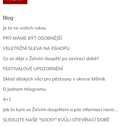
Blog
Je to ve vašich rukou
PRÝ MÁME BÝT OSOBNĚJŠÍ
VELETRŽNÍ SLEVA NA ESHOPU
Co se děje v Želvím doupěti po zavírací době?
FESTIVALOVÉ UPOZORNĚNÍ
Sklad děských věcí pro pěstouny v okrese Mělník
O jednom telegramu
4+1
Jak to bylo se Želvím doupětem a pár informací navíc...
SLEDUJTE NAŠE "SOCKY" KVŮLI OTEVÍRACÍ DOBĚ