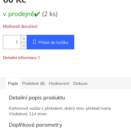
Měrná
v prodejně✔️
(2 ks)
cena:
Možnosti doručení
Přidat do košíku
Detailní informace
Popis
Podobné (6)
Hodnocení
Diskuze
Detailní popis produktu
Kartonová vazba s přebalem, dobrý stav, překlad Ivana
Vízdalová, 114 stran
Doplňkové parametry