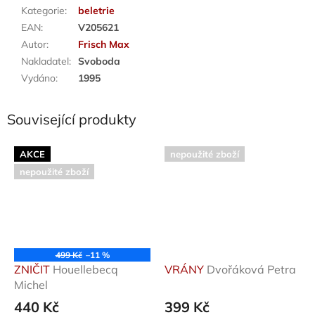
Kategorie
:
beletrie
EAN
:
V205621
Autor
:
Frisch Max
Nakladatel
:
Svoboda
Vydáno
:
1995
Související produkty
AKCE
nepoužité zboží
nepoužité zboží
499 Kč
–11 %
ZNIČIT
Houellebecq
VRÁNY
Dvořáková Petra
Michel
440 Kč
399 Kč