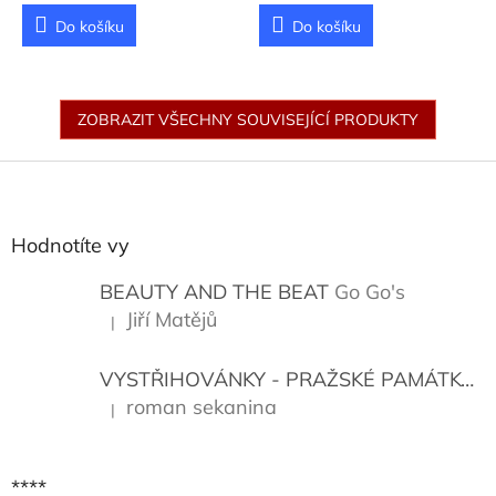
Do košíku
Do košíku
ZOBRAZIT VŠECHNY SOUVISEJÍCÍ PRODUKTY
Z
á
p
a
Hodnotíte vy
t
í
BEAUTY AND THE BEAT
Go Go's
Jiří Matějů
|
Hodnocení produktu je 5 z 5 hvězdiček.
VYSTŘIHOVÁNKY - PRAŽSKÉ PAMÁTKY
K
roman sekanina
|
Hodnocení produktu je 5 z 5 hvězdiček.
****