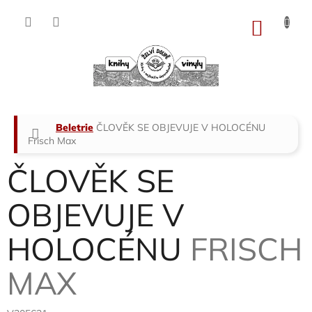
Přejít
na
NÁKU
obsah
KOŠÍK
Domů
Beletrie
ČLOVĚK SE OBJEVUJE V HOLOCÉNU
Frisch Max
ČLOVĚK SE
OBJEVUJE V
HOLOCÉNU
FRISCH
MAX