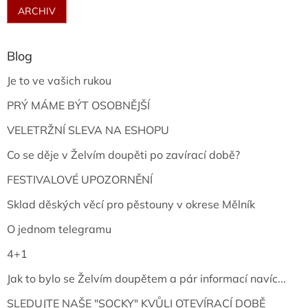
ARCHIV
Blog
Je to ve vašich rukou
PRÝ MÁME BÝT OSOBNĚJŠÍ
VELETRŽNÍ SLEVA NA ESHOPU
Co se děje v Želvím doupěti po zavírací době?
FESTIVALOVÉ UPOZORNĚNÍ
Sklad děských věcí pro pěstouny v okrese Mělník
O jednom telegramu
4+1
Jak to bylo se Želvím doupětem a pár informací navíc...
SLEDUJTE NAŠE "SOCKY" KVŮLI OTEVÍRACÍ DOBĚ