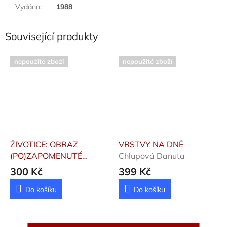
Vydáno
:
1988
Související produkty
nepoužité zboží
nepoužité zboží
ŽIVOTICE: OBRAZ
VRSTVY NA DNĚ
(PO)ZAPOMENUTÉ
Chlupová Danuta
TRAGÉDIE
Lednická Karin
300 Kč
399 Kč
Do košíku
Do košíku