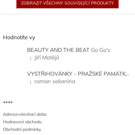
ZOBRAZIT VŠECHNY SOUVISEJÍCÍ PRODUKTY
Z
á
p
a
Hodnotíte vy
t
í
BEAUTY AND THE BEAT
Go Go's
Jiří Matějů
|
Hodnocení produktu je 5 z 5 hvězdiček.
VYSTŘIHOVÁNKY - PRAŽSKÉ PAMÁTKY
K
roman sekanina
|
Hodnocení produktu je 5 z 5 hvězdiček.
****
Adresa+otevírací doba
Hodnocení obchodu
Obchodní podmínky