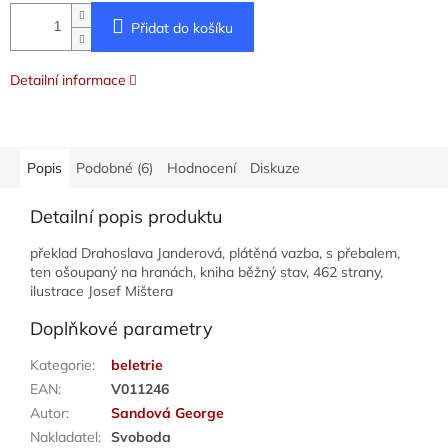
Přidat do košíku
Detailní informace
Popis
Podobné (6)
Hodnocení
Diskuze
Detailní popis produktu
překlad Drahoslava Janderová, plátěná vazba, s přebalem,
ten ošoupaný na hranách, kniha běžný stav, 462 strany,
ilustrace Josef Mištera
Doplňkové parametry
Kategorie
:
beletrie
EAN
:
V011246
Autor
:
Sandová George
Nakladatel
:
Svoboda