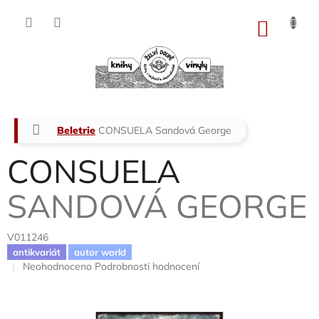
Přejít
na
NÁKU
obsah
KOŠÍK
Domů
Beletrie
CONSUELA
Sandová George
CONSUELA
SANDOVÁ GEORGE
V011246
antikvariát
autor world
Průměrné
Neohodnoceno
Podrobnosti hodnocení
hodnocení
produktu
je