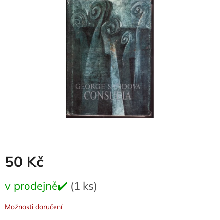
0,0
z
5
hvězdiček.
50 Kč
Měrná
v prodejně✔️
(1 ks)
cena:
Možnosti doručení