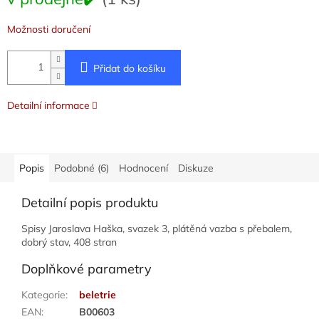
cena:
Možnosti doručení
Přidat do košíku
Detailní informace
Popis
Podobné (6)
Hodnocení
Diskuze
Detailní popis produktu
Spisy Jaroslava Haška, svazek 3, plátěná vazba s přebalem,
dobrý stav, 408 stran
Doplňkové parametry
Kategorie
:
beletrie
EAN
:
B00603