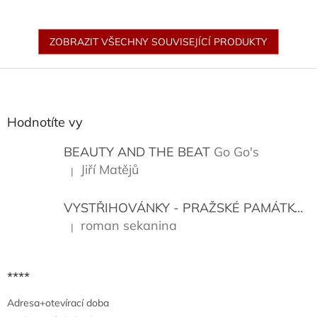
ZOBRAZIT VŠECHNY SOUVISEJÍCÍ PRODUKTY
Z
á
p
a
Hodnotíte vy
t
í
BEAUTY AND THE BEAT
Go Go's
Jiří Matějů
|
Hodnocení produktu je 5 z 5 hvězdiček.
VYSTŘIHOVÁNKY - PRAŽSKÉ PAMÁTKY
K
roman sekanina
|
Hodnocení produktu je 5 z 5 hvězdiček.
****
Adresa+otevírací doba