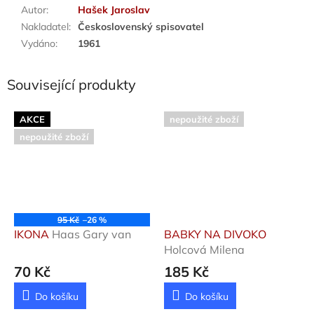
Autor
:
Hašek Jaroslav
Nakladatel
:
Československý spisovatel
Vydáno
:
1961
Související produkty
AKCE
nepoužité zboží
nepoužité zboží
95 Kč
–26 %
IKONA
Haas Gary van
BABKY NA DIVOKO
Holcová Milena
70 Kč
185 Kč
Do košíku
Do košíku