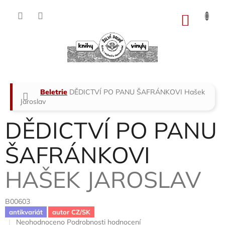
Přejít
na
NÁKU
obsah
KOŠÍK
Domů
Beletrie
DĚDICTVÍ PO PANU ŠAFRÁNKOVI
Hašek
Jaroslav
DĚDICTVÍ PO PANU
ŠAFRÁNKOVI
HAŠEK JAROSLAV
B00603
antikvariát
autor CZ/SK
Průměrné
Neohodnoceno
Podrobnosti hodnocení