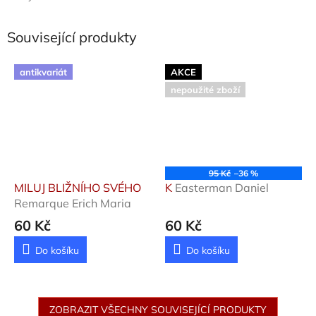
Související produkty
antikvariát
AKCE
nepoužité zboží
95 Kč
–36 %
MILUJ BLIŽNÍHO SVÉHO
K
Easterman Daniel
Remarque Erich Maria
60 Kč
60 Kč
Do košíku
Do košíku
ZOBRAZIT VŠECHNY SOUVISEJÍCÍ PRODUKTY