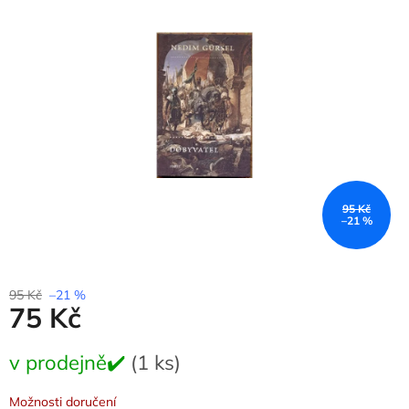
0,0
z
5
hvězdiček.
95 Kč
–21 %
95 Kč
–21 %
75 Kč
Měrná
v prodejně✔️
(1 ks)
cena:
Možnosti doručení