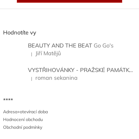
Z
á
p
a
Hodnotíte vy
t
í
BEAUTY AND THE BEAT
Go Go's
Jiří Matějů
|
Hodnocení produktu je 5 z 5 hvězdiček.
VYSTŘIHOVÁNKY - PRAŽSKÉ PAMÁTKY
K
roman sekanina
|
Hodnocení produktu je 5 z 5 hvězdiček.
****
Adresa+otevírací doba
Hodnocení obchodu
Obchodní podmínky