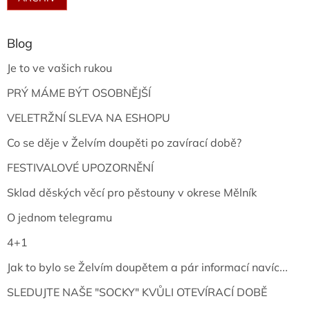
Blog
Je to ve vašich rukou
PRÝ MÁME BÝT OSOBNĚJŠÍ
VELETRŽNÍ SLEVA NA ESHOPU
Co se děje v Želvím doupěti po zavírací době?
FESTIVALOVÉ UPOZORNĚNÍ
Sklad děských věcí pro pěstouny v okrese Mělník
O jednom telegramu
4+1
Jak to bylo se Želvím doupětem a pár informací navíc...
SLEDUJTE NAŠE "SOCKY" KVŮLI OTEVÍRACÍ DOBĚ