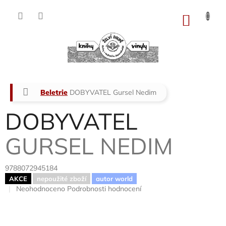
Přejít
na
NÁKU
obsah
KOŠÍK
Domů
Beletrie
DOBYVATEL
Gursel Nedim
DOBYVATEL
GURSEL NEDIM
9788072945184
AKCE
nepoužité zboží
autor world
Průměrné
Neohodnoceno
Podrobnosti hodnocení
hodnocení
produktu
je