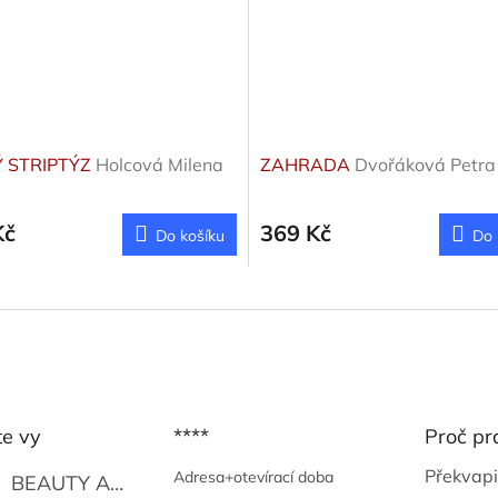
 STRIPTÝZ
Holcová Milena
ZAHRADA
Dvořáková Petra
Kč
369 Kč
Do košíku
Do 
te vy
****
Proč pr
Překvapi
Adresa+otevírací doba
BEAUTY AND THE BEAT
Go Go's