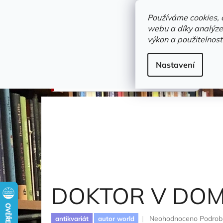
Přejít
objednavka@zelvi-doupe.cz
na
Používáme cookies, 
obsah
webu a díky analýze
Domů
výkon a použitelnost
Adresa+otevírací doba
Novinky
Trvalky a b
Beletrie
Nastavení
DOKTOR V DOMĚ
Gordon Richard
DOKTOR V DO
Průměrné
Neohodnoceno
Podrob
antikvariát
autor world