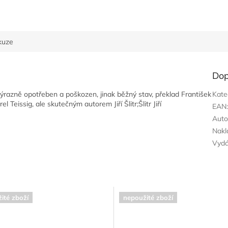
kuze
Dop
ýrazně opotřeben a poškozen, jinak běžný stav, překlad František
Kate
l Teissig, ale skutečným autorem Jiří Šlitr;Šlitr Jiří
EAN
Auto
Nakl
Vyd
ité zboží
nepoužité zboží