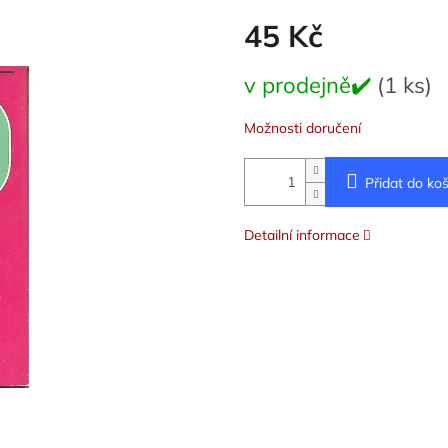
45 Kč
Měrná
v prodejně✔️
(1 ks)
cena:
Možnosti doručení
Přidat do koš
Detailní informace