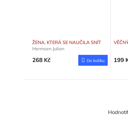
ŽENA, KTERÁ SE NAUČILA SNÍT
VĚČNÝ
Hermsen Julian
268 Kč
199 
Do košíku
Z
á
p
a
t
Hodnotí
í