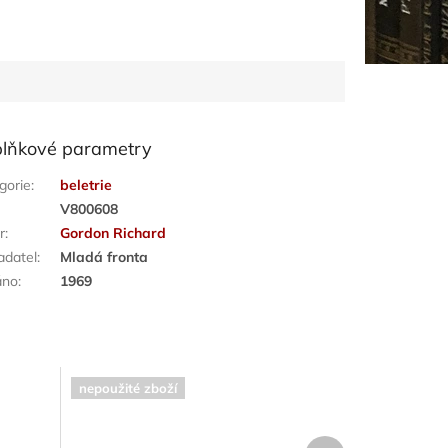
lňkové parametry
gorie
:
beletrie
:
V800608
r
:
Gordon Richard
adatel
:
Mladá fronta
áno
:
1969
nepoužité zboží
Další