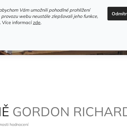
ADRESA+OTEVÍRACÍ DOBA
HODNOCENÍ OBCHODU
OBC
abychom Vám umožnili pohodlné prohlížení
Odmít
HLEDAT
 provozu webu neustále zlepšovali jeho funkce,
.
Více informací
zde
.
estsellery
Gramodesky
Detektivky
Knihy o Mělníku a 
MĚ
GORDON RICHAR
nosti hodnocení