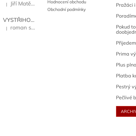
Hodnocení obchodu
Jiří Matějů
|
Pražáci i
Hodnocení produktu je 5 z 5 hvězdiček.
Obchodní podmínky
Poradím
VYSTŘIHOVÁNKY - PRAŽSKÉ PAMÁTKY
Kropáček J
Pokud to 
roman sekanina
|
Hodnocení produktu je 5 z 5 hvězdiček.
doobjed
Přijedem
Prima vý
Plus pln
Platba k
Pestrý v
Pečlivé b
ARCHI