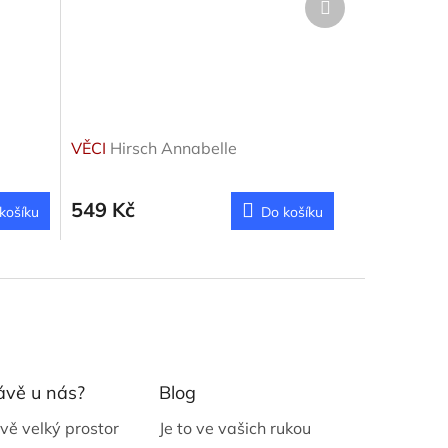
produkt
VĚCI
Hirsch Annabelle
549 Kč
košíku
Do košíku
ávě u nás?
Blog
vě velký prostor
Je to ve vašich rukou