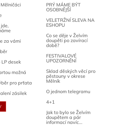
 Mělničáci
PRÝ MÁME BÝT
OSOBNĚJŠÍ
e
osef
VELETRŽNÍ SLEVA NA
ESHOPU
jde,
náme
Co se děje v Želvím
doupěti po zavírací
e za vámi
době?
běr
FESTIVALOVÉ
UPOZORNĚNÍ
o LP desek
Sklad děských věcí pro
artou možná
pěstouny v okrese
Mělník
ýběr pro prťata
O jednom telegramu
alení zásilek
4+1
V
Jak to bylo se Želvím
doupětem a pár
informací navíc...