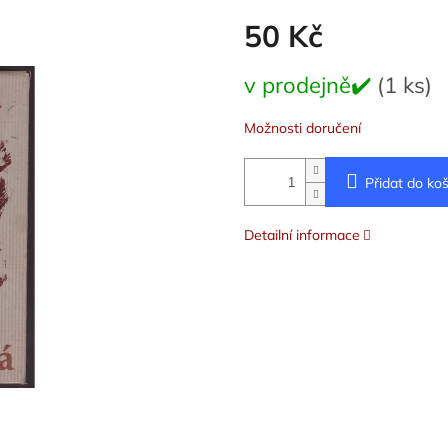
50 Kč
Měrná
v prodejně✔️
(1 ks)
cena:
Možnosti doručení
Přidat do koš
Detailní informace