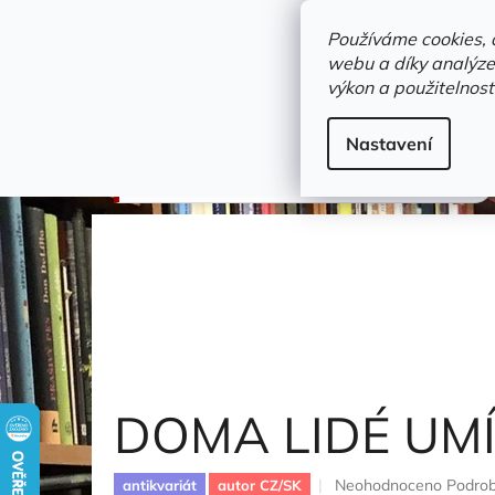
Přejít
objednavka@zelvi-doupe.cz
na
Používáme cookies, 
obsah
webu a díky analýze
Domů
výkon a použitelnost
Adresa+otevírací doba
Novinky
Trvalky a b
Beletrie
Nastavení
DOMA LIDÉ UMÍRAJÍ
Loukotková Jarmila
DOMA LIDÉ UMÍ
Průměrné
Neohodnoceno
Podrob
antikvariát
autor CZ/SK