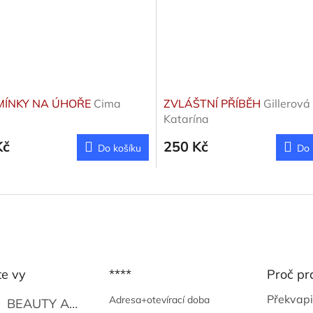
MÍNKY NA ÚHOŘE
Cima
ZVLÁŠTNÍ PŘÍBĚH
Gillerová
Katarína
Kč
250 Kč
Do košíku
Do 
te vy
****
Proč pr
Překvapi
Adresa+otevírací doba
BEAUTY AND THE BEAT
Go Go's