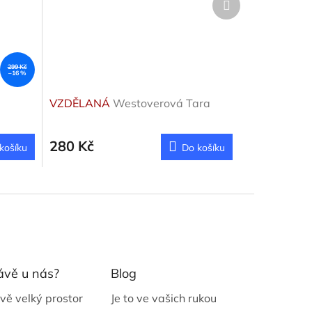
produkt
299 Kč
–16 %
VZDĚLANÁ
Westoverová Tara
280 Kč
košíku
Do košíku
ávě u nás?
Blog
vě velký prostor
Je to ve vašich rukou