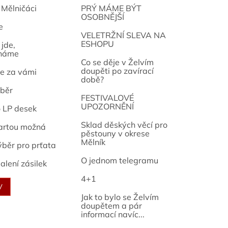
 Mělničáci
PRÝ MÁME BÝT
OSOBNĚJŠÍ
e
osef
VELETRŽNÍ SLEVA NA
ESHOPU
jde,
náme
Co se děje v Želvím
doupěti po zavírací
e za vámi
době?
běr
FESTIVALOVÉ
UPOZORNĚNÍ
o LP desek
Sklad děských věcí pro
artou možná
pěstouny v okrese
Mělník
ýběr pro prťata
O jednom telegramu
alení zásilek
4+1
V
Jak to bylo se Želvím
doupětem a pár
informací navíc...