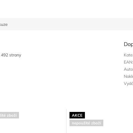
kuze
Dop
 492 strany
Kate
EAN
Auto
Nakl
Vyd
ité zboží
AKCE
nepoužité zboží