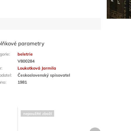
lňkové parametry
gorie
:
beletrie
:
V800284
r
:
Loukotková Jarmila
adatel
:
Československý spisovatel
áno
:
1981
nepoužité zboží
Další