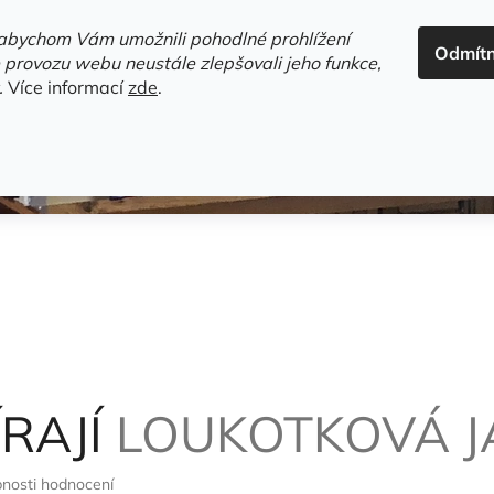
ADRESA+OTEVÍRACÍ DOBA
HODNOCENÍ OBCHODU
OBC
abychom Vám umožnili pohodlné prohlížení
Odmít
HLEDAT
 provozu webu neustále zlepšovali jeho funkce,
.
Více informací
zde
.
estsellery
Gramodesky
Detektivky
Knihy o Mělníku a 
RAJÍ
LOUKOTKOVÁ J
nosti hodnocení