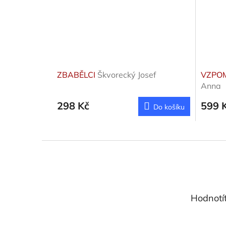
ZBABĚLCI
Škvorecký Josef
VZPO
Anna
298 Kč
599 
Do košíku
Z
á
p
a
t
Hodnotí
í