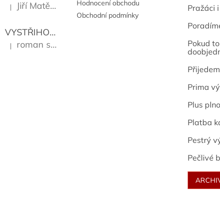
Hodnocení obchodu
Jiří Matějů
|
Pražáci i
Hodnocení produktu je 5 z 5 hvězdiček.
Obchodní podmínky
Poradím
VYSTŘIHOVÁNKY - PRAŽSKÉ PAMÁTKY
Kropáček J
Pokud to 
roman sekanina
|
Hodnocení produktu je 5 z 5 hvězdiček.
doobjed
Přijedem
Prima vý
Plus pln
Platba k
Pestrý v
Pečlivé b
ARCHI