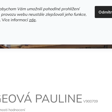
ADRESA+OTEVÍRACÍ DOBA
HODNOCENÍ OBCHODU
OBC
abychom Vám umožnili pohodlné prohlížení
Odmít
HLEDAT
 provozu webu neustále zlepšovali jeho funkce,
.
Více informací
zde
.
estsellery
Gramodesky
Detektivky
Knihy o Mělníku a 
EOVÁ PAULINE
V900709
nosti hodnocení