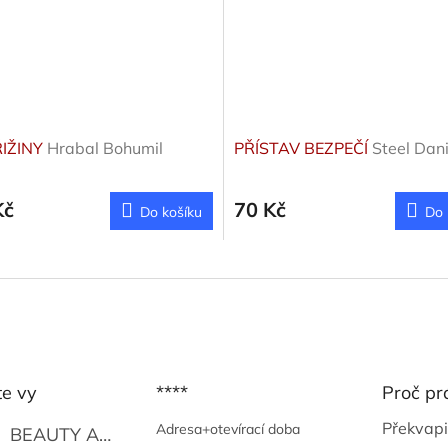
IŽINY
Hrabal Bohumil
PŘÍSTAV BEZPEČÍ
Steel Dani
Kč
70 Kč
Do košíku
Do 
te vy
****
Proč pr
Překvapi
Adresa+otevírací doba
BEAUTY AND THE BEAT
Go Go's