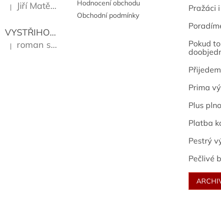
Hodnocení obchodu
Jiří Matějů
|
Pražáci i
Hodnocení produktu je 5 z 5 hvězdiček.
Obchodní podmínky
Poradím
VYSTŘIHOVÁNKY - PRAŽSKÉ PAMÁTKY
Kropáček J
Pokud to 
roman sekanina
|
Hodnocení produktu je 5 z 5 hvězdiček.
doobjed
Přijedem
Prima vý
Plus pln
Platba k
Pestrý v
Pečlivé b
ARCHI