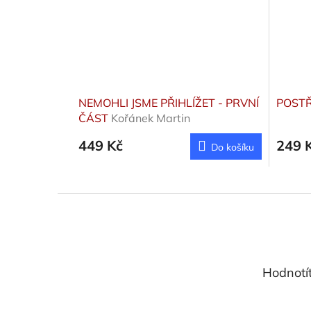
NEMOHLI JSME PŘIHLÍŽET - PRVNÍ
POSTŘ
ČÁST
Kořánek Martin
449 Kč
249 
Do košíku
Z
á
p
a
t
Hodnotí
í