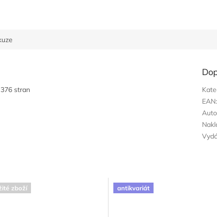
kuze
Dop
 376 stran
Kate
EAN
Auto
Nakl
Vyd
ité zboží
antikvariát