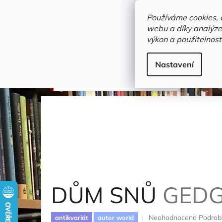
Přejít
objednavka@zelvi-doupe.cz
na
Používáme cookies, 
obsah
webu a díky analýze
Domů
výkon a použitelnost
Adresa+otevírací doba
Novinky
Trvalky a b
Beletrie
Nastavení
DŮM SNŮ
Gedgeová Pauline
DŮM SNŮ
GEDG
Průměrné
Neohodnoceno
Podrob
antikvariát
autor world