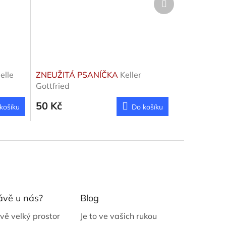
produkt
elle
ZNEUŽITÁ PSANÍČKA
Keller
Gottfried
50 Kč
košíku
Do košíku
ávě u nás?
Blog
vě velký prostor
Je to ve vašich rukou