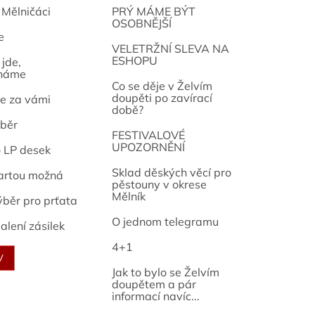
 Mělničáci
PRÝ MÁME BÝT
OSOBNĚJŠÍ
e
osef
VELETRŽNÍ SLEVA NA
ESHOPU
jde,
náme
Co se děje v Želvím
doupěti po zavírací
e za vámi
době?
běr
FESTIVALOVÉ
UPOZORNĚNÍ
o LP desek
Sklad děských věcí pro
artou možná
pěstouny v okrese
Mělník
ýběr pro prťata
O jednom telegramu
alení zásilek
4+1
V
Jak to bylo se Želvím
doupětem a pár
informací navíc...