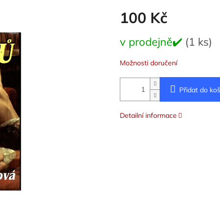
100 Kč
Měrná
v prodejně✔️
(1 ks)
cena:
Možnosti doručení
Přidat do koš
Detailní informace