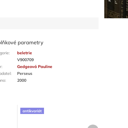
lňkové parametry
gorie
:
beletrie
:
V900709
r
:
Gedgeová Pauline
adatel
:
Perseus
áno
:
2000
antikvariát
Další