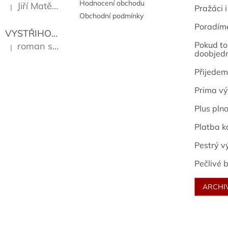
Hodnocení obchodu
Jiří Matějů
|
Pražáci i
Hodnocení produktu je 5 z 5 hvězdiček.
Obchodní podmínky
Poradím
VYSTŘIHOVÁNKY - PRAŽSKÉ PAMÁTKY
Kropáček J
Pokud to 
roman sekanina
|
Hodnocení produktu je 5 z 5 hvězdiček.
doobjed
Přijedem
Prima vý
Plus pln
Platba k
Pestrý v
Pečlivé b
ARCHI