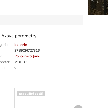
lňkové parametry
gorie
:
beletrie
:
9788026727316
r
:
Poncarová Jana
adatel
:
MOTTO
áno
:
0
nepoužité zboží
Další