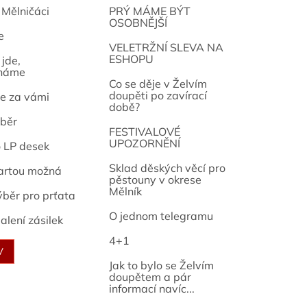
 Mělničáci
PRÝ MÁME BÝT
OSOBNĚJŠÍ
e
osef
VELETRŽNÍ SLEVA NA
ESHOPU
jde,
náme
Co se děje v Želvím
doupěti po zavírací
e za vámi
době?
běr
FESTIVALOVÉ
UPOZORNĚNÍ
o LP desek
Sklad děských věcí pro
artou možná
pěstouny v okrese
Mělník
ýběr pro prťata
O jednom telegramu
alení zásilek
4+1
V
Jak to bylo se Želvím
doupětem a pár
informací navíc...