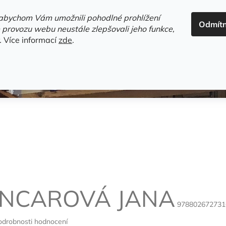
ADRESA+OTEVÍRACÍ DOBA
HODNOCENÍ OBCHODU
OBC
abychom Vám umožnili pohodlné prohlížení
Odmít
HLEDAT
 provozu webu neustále zlepšovali jeho funkce,
.
Více informací
zde
.
estsellery
Gramodesky
Detektivky
Knihy o Mělníku a 
NCAROVÁ JANA
978802672731
odrobnosti hodnocení