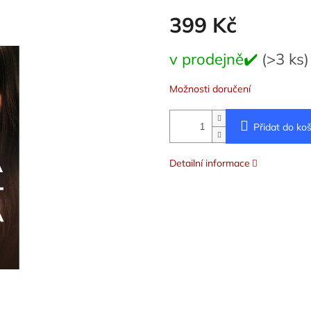
399 Kč
Měrná
v prodejně✔️
(>3 ks)
cena:
Možnosti doručení
Přidat do koš
Detailní informace