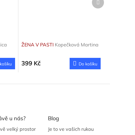
produkt
ica
ŽENA V PASTI
Kopečková Martina
399 Kč
košíku
Do košíku
ávě u nás?
Blog
vě velký prostor
Je to ve vašich rukou