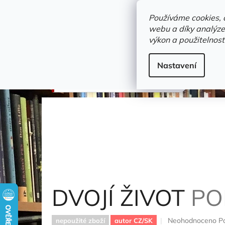
Přejít
objednavka@zelvi-doupe.cz
na
Používáme cookies, 
obsah
webu a díky analýze
Domů
výkon a použitelnost
Adresa+otevírací doba
Novinky
Trvalky a b
Beletrie
Nastavení
DVOJÍ ŽIVOT
Poncarová Jana
DVOJÍ ŽIVOT
PO
Průměrné
Neohodnoceno
P
nepoužité zboží
autor CZ/SK