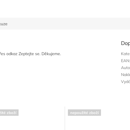
kuze
Dop
přes odkaz Zeptejte se. Děkujeme.
Kate
EAN
Auto
Nakl
Vyd
ité zboží
nepoužité zboží