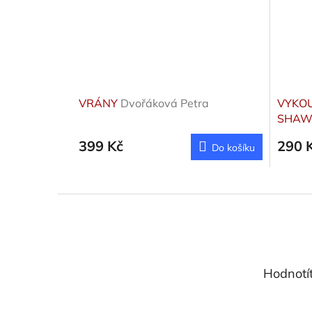
VRÁNY
Dvořáková Petra
VYKOU
SHAW
399 Kč
290 
Do košíku
Z
á
p
a
t
Hodnotí
í