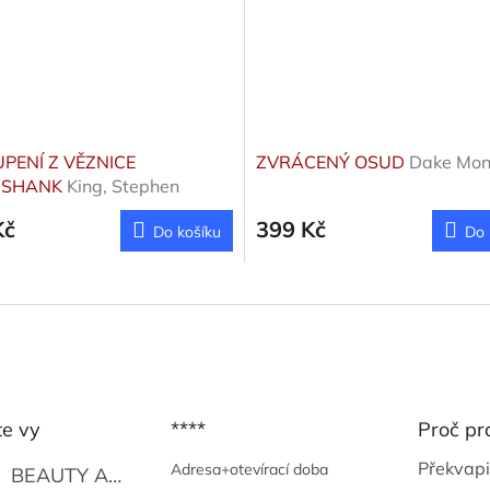
PENÍ Z VĚZNICE
ZVRÁCENÝ OSUD
Dake Mon
SHANK
King, Stephen
Kč
399 Kč
Do košíku
Do 
te vy
****
Proč pr
Překvapi
Adresa+otevírací doba
BEAUTY AND THE BEAT
Go Go's