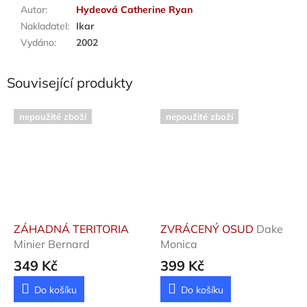
Autor
:
Hydeová Catherine Ryan
Nakladatel
:
Ikar
Vydáno
:
2002
Související produkty
nepoužité zboží
nepoužité zboží
ZÁHADNÁ TERITORIA
ZVRÁCENÝ OSUD
Dake
Minier Bernard
Monica
349 Kč
399 Kč
Do košíku
Do košíku