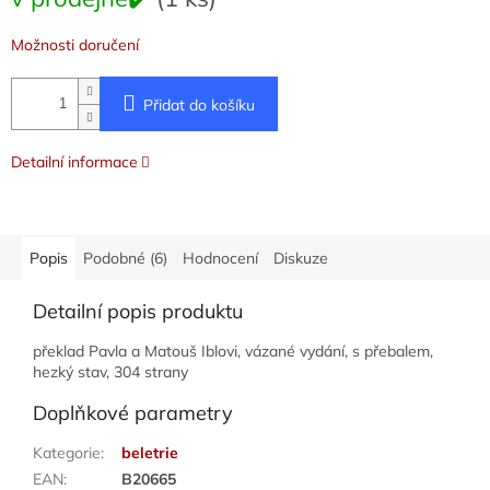
cena:
Možnosti doručení
Přidat do košíku
Detailní informace
Popis
Podobné (6)
Hodnocení
Diskuze
Detailní popis produktu
překlad Pavla a Matouš Iblovi, vázané vydání, s přebalem,
hezký stav, 304 strany
Doplňkové parametry
Kategorie
:
beletrie
EAN
:
B20665