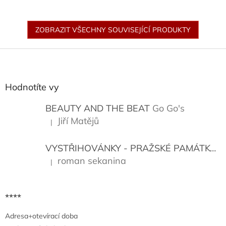
ZOBRAZIT VŠECHNY SOUVISEJÍCÍ PRODUKTY
Z
á
p
a
Hodnotíte vy
t
í
BEAUTY AND THE BEAT
Go Go's
Jiří Matějů
|
Hodnocení produktu je 5 z 5 hvězdiček.
VYSTŘIHOVÁNKY - PRAŽSKÉ PAMÁTKY
K
roman sekanina
|
Hodnocení produktu je 5 z 5 hvězdiček.
****
Adresa+otevírací doba