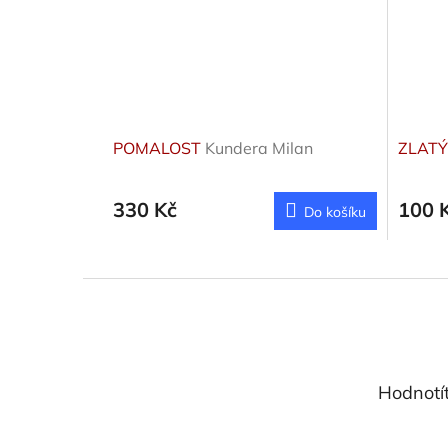
POMALOST
Kundera Milan
ZLATÝ
330 Kč
100 
Do košíku
Z
á
p
a
t
Hodnotí
í