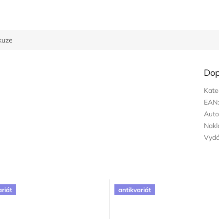
kuze
Dop
Kate
EAN
Auto
Nakl
Vyd
ariát
antikvariát