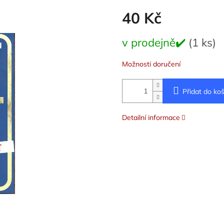
40 Kč
Měrná
v prodejně✔️
(1 ks)
cena:
Možnosti doručení
Přidat do koš
Detailní informace