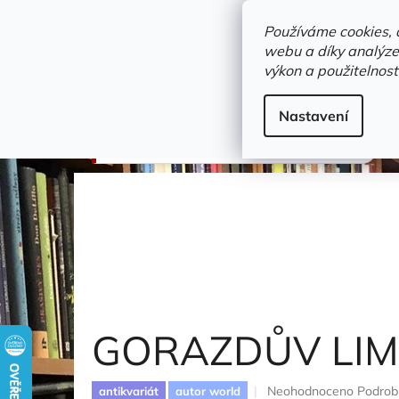
Přejít
objednavka@zelvi-doupe.cz
na
Používáme cookies, 
obsah
webu a díky analýze
Domů
výkon a použitelnost
Adresa+otevírací doba
Novinky
Trvalky a b
Beletrie
Nastavení
GORAZDŮV LIMIT
Mornstein Vojtěch
GORAZDŮV LIM
Průměrné
Neohodnoceno
Podrob
antikvariát
autor world