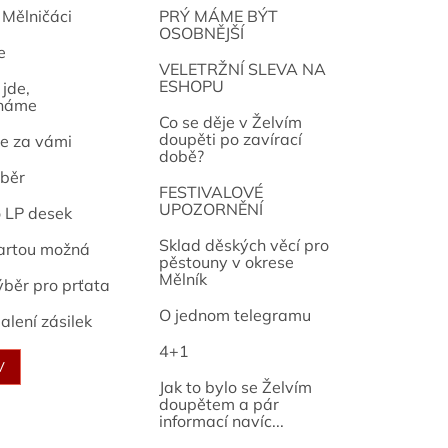
 Mělničáci
PRÝ MÁME BÝT
OSOBNĚJŠÍ
e
osef
VELETRŽNÍ SLEVA NA
ESHOPU
jde,
náme
Co se děje v Želvím
doupěti po zavírací
e za vámi
době?
běr
FESTIVALOVÉ
UPOZORNĚNÍ
o LP desek
Sklad děských věcí pro
artou možná
pěstouny v okrese
Mělník
ýběr pro prťata
O jednom telegramu
alení zásilek
4+1
V
Jak to bylo se Želvím
doupětem a pár
informací navíc...