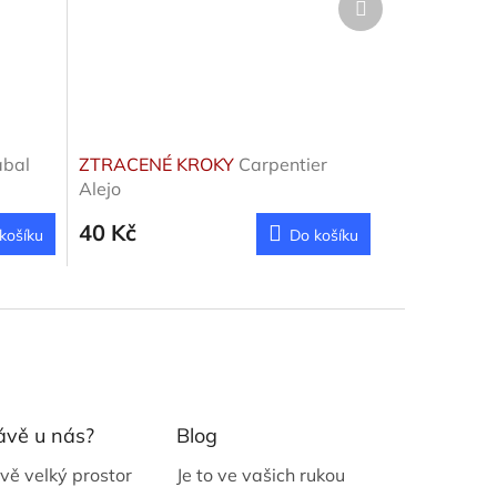
produkt
abal
ZTRACENÉ KROKY
Carpentier
Alejo
40 Kč
košíku
Do košíku
ávě u nás?
Blog
vě velký prostor
Je to ve vašich rukou