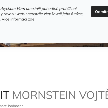
ADRESA+OTEVÍRACÍ DOBA
HODNOCENÍ OBCHODU
OBC
abychom Vám umožnili pohodlné prohlížení
Odmít
HLEDAT
 provozu webu neustále zlepšovali jeho funkce,
.
Více informací
zde
.
estsellery
Gramodesky
Detektivky
Knihy o Mělníku a 
IT
MORNSTEIN VOJT
nosti hodnocení