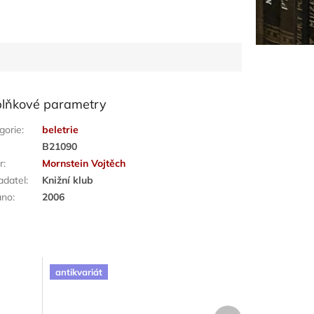
lňkové parametry
gorie
:
beletrie
:
B21090
r
:
Mornstein Vojtěch
adatel
:
Knižní klub
áno
:
2006
antikvariát
Další