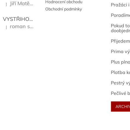
Hodnocení obchodu
Jiří Matějů
|
Pražáci i
Hodnocení produktu je 5 z 5 hvězdiček.
Obchodní podmínky
Poradím
VYSTŘIHOVÁNKY - PRAŽSKÉ PAMÁTKY
Kropáček J
Pokud to 
roman sekanina
|
Hodnocení produktu je 5 z 5 hvězdiček.
doobjed
Přijedem
Prima vý
Plus pln
Platba k
Pestrý v
Pečlivé b
ARCHI