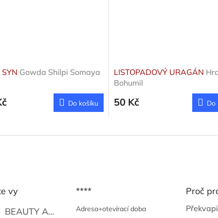
 SYN
Gowda Shilpi Somaya
LISTOPADOVÝ URAGÁN
Hr
Bohumil
Kč
50 Kč
Do košíku
Do 
te vy
****
Proč pr
Překvapi
Adresa+otevírací doba
BEAUTY AND THE BEAT
Go Go's