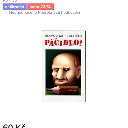
B27272
antikvariát
autor CZ/SK
Průměrné
Neohodnoceno
Podrobnosti hodnocení
hodnocení
produktu
je
0,0
z
5
hvězdiček.
60 Kč