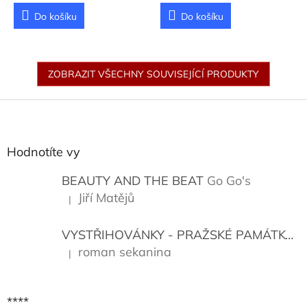
Do košíku
Do košíku
ZOBRAZIT VŠECHNY SOUVISEJÍCÍ PRODUKTY
Z
á
p
a
Hodnotíte vy
t
í
BEAUTY AND THE BEAT
Go Go's
Jiří Matějů
|
Hodnocení produktu je 5 z 5 hvězdiček.
VYSTŘIHOVÁNKY - PRAŽSKÉ PAMÁTKY
K
roman sekanina
|
Hodnocení produktu je 5 z 5 hvězdiček.
****