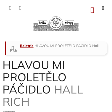
Přejít
na
NÁKU
obsah
KOŠÍK
Domů
Beletrie
HLAVOU MI PROLETĚLO PÁČIDLO
Hall
Rich
HLAVOU MI
PROLETĚLO
PÁČIDLO
HALL
RICH