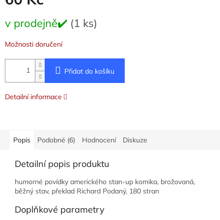
Měrná
v prodejně✔️
(1 ks)
cena:
Možnosti doručení
Přidat do košíku
Detailní informace
Popis
Podobné (6)
Hodnocení
Diskuze
Detailní popis produktu
humorné povídky amerického stan-up komika, brožovaná,
běžný stav, překlad Richard Podaný, 180 stran
Doplňkové parametry