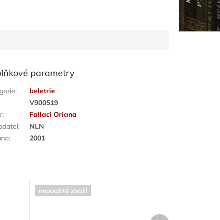
lňkové parametry
gorie
:
beletrie
:
V900519
r
:
Fallaci Oriana
adatel
:
NLN
áno
:
2001
nepoužité zboží
Další