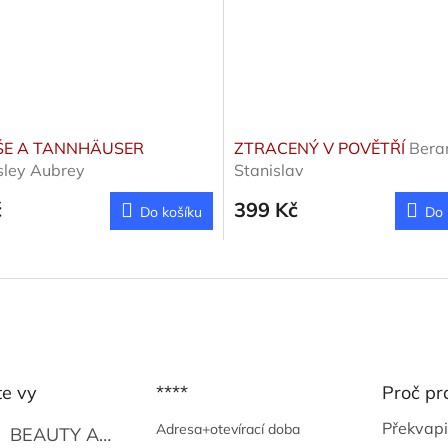
ŠE A TANNHÄUSER
ZTRACENÝ V POVĚTŘÍ
Bera
sley Aubrey
Stanislav
č
399 Kč
Do košíku
Do 
te vy
****
Proč pr
Překvapi
Adresa+otevírací doba
BEAUTY AND THE BEAT
Go Go's