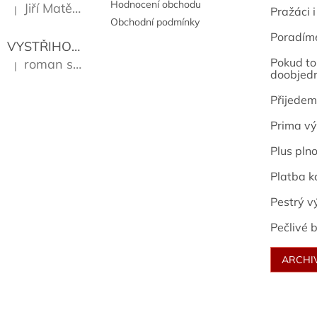
Hodnocení obchodu
Jiří Matějů
|
Pražáci i
Hodnocení produktu je 5 z 5 hvězdiček.
Obchodní podmínky
Poradím
VYSTŘIHOVÁNKY - PRAŽSKÉ PAMÁTKY
Kropáček J
Pokud to 
roman sekanina
|
Hodnocení produktu je 5 z 5 hvězdiček.
doobjed
Přijedem
Prima vý
Plus pln
Platba k
Pestrý v
Pečlivé b
ARCHI