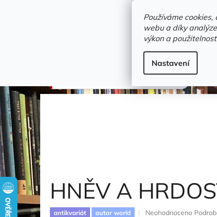
Přejít
objednavka@zelvi-doupe.cz
na
Používáme cookies, 
obsah
webu a díky analýze
Domů
výkon a použitelnost
Adresa+otevírací doba
Novinky
Trvalky a b
Beletrie
Nastavení
HNĚV A HRDOST
Fallaci Oriana
HNĚV A HRDO
Průměrné
Neohodnoceno
Podrob
antikvariát
autor world