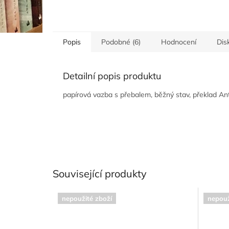
Popis
Podobné (6)
Hodnocení
Dis
Detailní popis produktu
papírová vazba s přebalem, běžný stav, překlad Ant
Související produkty
nepoužité zboží
nepouž