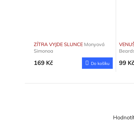
ZÍTRA VYJDE SLUNCE
Monyová
VENU
Simonoa
Beard
169 Kč
99 K
Do košíku
Z
á
p
a
t
Hodnotí
í