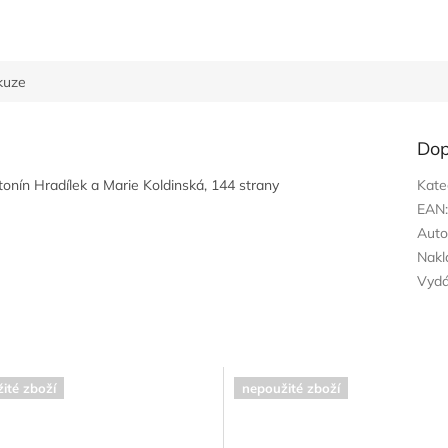
kuze
Dop
onín Hradílek a Marie Koldinská, 144 strany
Kate
EAN
Auto
Nakl
Vyd
ité zboží
nepoužité zboží