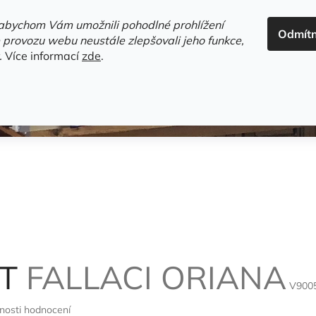
ADRESA+OTEVÍRACÍ DOBA
HODNOCENÍ OBCHODU
OBC
abychom Vám umožnili pohodlné prohlížení
Odmít
HLEDAT
 provozu webu neustále zlepšovali jeho funkce,
.
Více informací
zde
.
estsellery
Gramodesky
Detektivky
Knihy o Mělníku a 
ST
FALLACI ORIANA
V900
nosti hodnocení