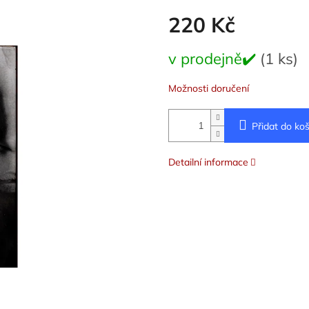
220 Kč
Měrná
v prodejně✔️
(1 ks)
cena:
Možnosti doručení
Přidat do koš
Detailní informace