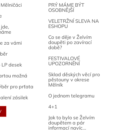
 Mělničáci
PRÝ MÁME BÝT
OSOBNĚJŠÍ
e
osef
VELETRŽNÍ SLEVA NA
ESHOPU
jde,
náme
Co se děje v Želvím
doupěti po zavírací
e za vámi
době?
běr
FESTIVALOVÉ
UPOZORNĚNÍ
o LP desek
Sklad děských věcí pro
artou možná
pěstouny v okrese
Mělník
ýběr pro prťata
O jednom telegramu
alení zásilek
4+1
V
Jak to bylo se Želvím
doupětem a pár
informací navíc...