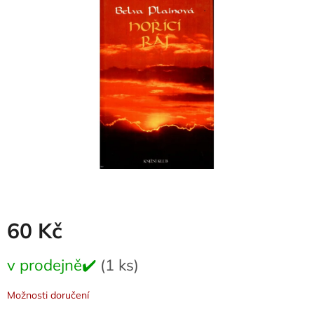
0,0
z
5
hvězdiček.
60 Kč
Měrná
v prodejně✔️
(1 ks)
cena:
Možnosti doručení