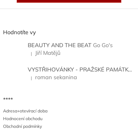
Z
á
p
a
Hodnotíte vy
t
í
BEAUTY AND THE BEAT
Go Go's
Jiří Matějů
|
Hodnocení produktu je 5 z 5 hvězdiček.
VYSTŘIHOVÁNKY - PRAŽSKÉ PAMÁTKY
K
roman sekanina
|
Hodnocení produktu je 5 z 5 hvězdiček.
****
Adresa+otevírací doba
Hodnocení obchodu
Obchodní podmínky