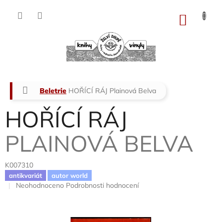
Přejít
na
NÁKU
obsah
KOŠÍK
Domů
Beletrie
HOŘÍCÍ RÁJ
Plainová Belva
HOŘÍCÍ RÁJ
PLAINOVÁ BELVA
K007310
antikvariát
autor world
Průměrné
Neohodnoceno
Podrobnosti hodnocení
hodnocení
produktu
je