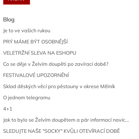
Blog
Je to ve vašich rukou
PRÝ MÁME BÝT OSOBNĚJŠÍ
VELETRŽNÍ SLEVA NA ESHOPU
Co se děje v Želvím doupěti po zavírací době?
FESTIVALOVÉ UPOZORNĚNÍ
Sklad děských věcí pro pěstouny v okrese Mělník
O jednom telegramu
4+1
Jak to bylo se Želvím doupětem a pár informací navíc...
SLEDUJTE NAŠE "SOCKY" KVŮLI OTEVÍRACÍ DOBĚ