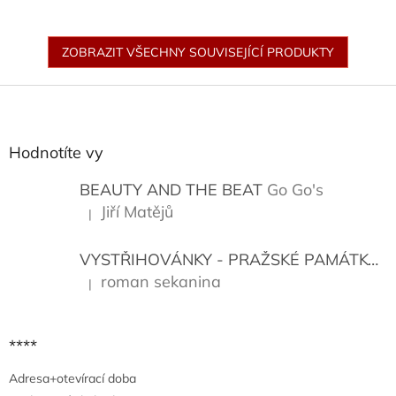
ZOBRAZIT VŠECHNY SOUVISEJÍCÍ PRODUKTY
Z
á
p
a
Hodnotíte vy
t
í
BEAUTY AND THE BEAT
Go Go's
Jiří Matějů
|
Hodnocení produktu je 5 z 5 hvězdiček.
VYSTŘIHOVÁNKY - PRAŽSKÉ PAMÁTKY
K
roman sekanina
|
Hodnocení produktu je 5 z 5 hvězdiček.
****
Adresa+otevírací doba