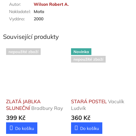
Autor
:
Wilson Robert A.
Nakladatel
:
Maťa
Vydáno
:
2000
Související produkty
nepoužité zboží
Novinka
nepoužité zboží
ZLATÁ JABLKA
STARÁ POSTEL
Vaculík
SLUNEČNÍ
Bradbury Ray
Ludvík
399 Kč
360 Kč
Do košíku
Do košíku