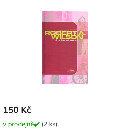
produktu
je
0,0
z
5
hvězdiček.
150 Kč
Měrná
v prodejně✔️
(2 ks)
cena: