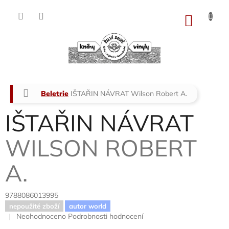
Přejít
na
NÁKU
obsah
KOŠÍK
Domů
Beletrie
IŠTAŘIN NÁVRAT
Wilson Robert A.
IŠTAŘIN NÁVRAT
WILSON ROBERT
A.
9788086013995
nepoužité zboží
autor world
Průměrné
Neohodnoceno
Podrobnosti hodnocení
hodnocení