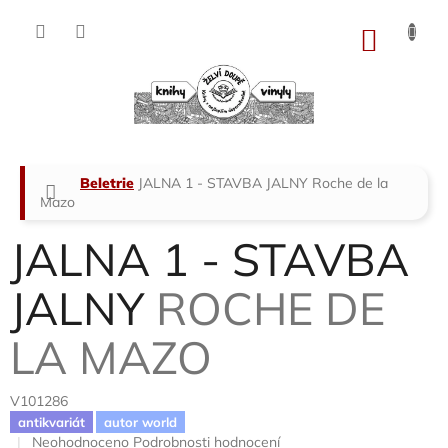
Přejít
na
NÁKU
obsah
KOŠÍK
Domů
Beletrie
JALNA 1 - STAVBA JALNY
Roche de la
Mazo
JALNA 1 - STAVBA
JALNY
ROCHE DE
LA MAZO
V101286
antikvariát
autor world
Průměrné
Neohodnoceno
Podrobnosti hodnocení