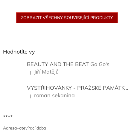
ZOBRAZIT VŠECHNY SOUVISEJÍCÍ PRODUKTY
Z
á
p
a
Hodnotíte vy
t
í
BEAUTY AND THE BEAT
Go Go's
Jiří Matějů
|
Hodnocení produktu je 5 z 5 hvězdiček.
VYSTŘIHOVÁNKY - PRAŽSKÉ PAMÁTKY
K
roman sekanina
|
Hodnocení produktu je 5 z 5 hvězdiček.
****
Adresa+otevírací doba