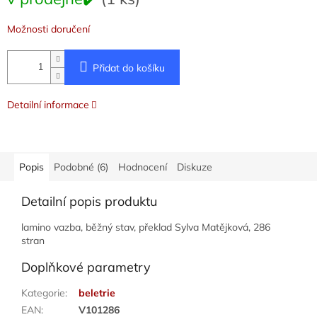
cena:
Možnosti doručení
Přidat do košíku
Detailní informace
Popis
Podobné (6)
Hodnocení
Diskuze
Detailní popis produktu
lamino vazba, běžný stav, překlad Sylva Matějková, 286
stran
Doplňkové parametry
Kategorie
:
beletrie
EAN
:
V101286