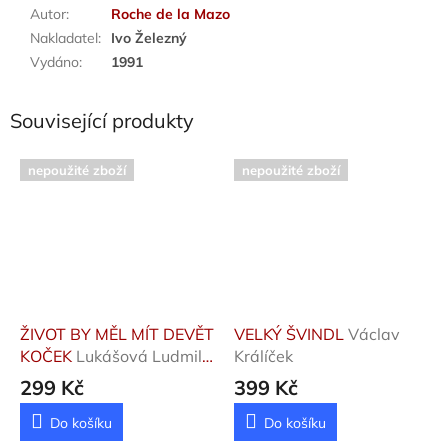
Autor
:
Roche de la Mazo
Nakladatel
:
Ivo Železný
Vydáno
:
1991
Související produkty
nepoužité zboží
nepoužité zboží
ŽIVOT BY MĚL MÍT DEVĚT
VELKÝ ŠVINDL
Václav
KOČEK
Lukášová Ludmila
Králíček
Anna
299 Kč
399 Kč
Do košíku
Do košíku