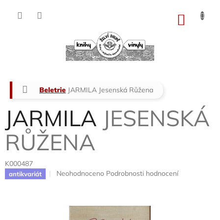
Přejít
na
NÁKU
obsah
KOŠÍK
Domů
Beletrie
JARMILA
Jesenská Růžena
JARMILA
JESENSKÁ
RŮŽENA
K000487
Průměrné
Neohodnoceno
Podrobnosti hodnocení
antikvariát
hodnocení
produktu
je
0,0
z