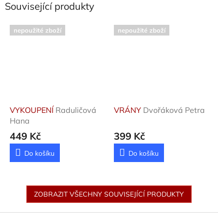
Související produkty
nepoužité zboží
nepoužité zboží
VYKOUPENÍ
Raduličová
VRÁNY
Dvořáková Petra
Hana
449 Kč
399 Kč
Do košíku
Do košíku
ZOBRAZIT VŠECHNY SOUVISEJÍCÍ PRODUKTY
Z