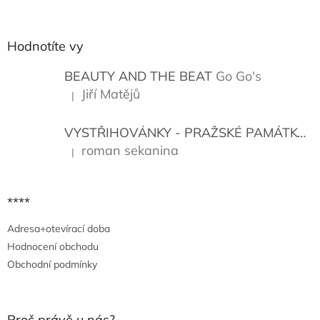
á
p
a
Hodnotíte vy
t
í
BEAUTY AND THE BEAT
Go Go's
Jiří Matějů
|
Hodnocení produktu je 5 z 5 hvězdiček.
VYSTŘIHOVÁNKY - PRAŽSKÉ PAMÁTKY
K
roman sekanina
|
Hodnocení produktu je 5 z 5 hvězdiček.
****
Adresa+otevírací doba
Hodnocení obchodu
Obchodní podmínky
Proč právě u nás?