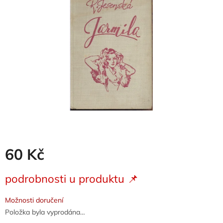
5
hvězdiček.
60 Kč
Měrná
podrobnosti u produktu 📌
cena:
Možnosti doručení
Položka byla vyprodána…